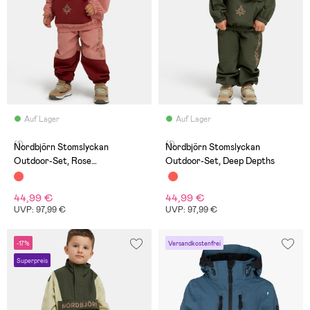
Auf Lager
Auf Lager
(1)
(1)
Nordbjörn Stomslyckan
Nordbjörn Stomslyckan
Outdoor-Set, Rose
Outdoor-Set, Deep Depths
Dawn/Madder Brown
44,99 €
44,99 €
UVP: 97,99 €
UVP: 97,99 €
-17%
Versandkostenfrei
Superpreis