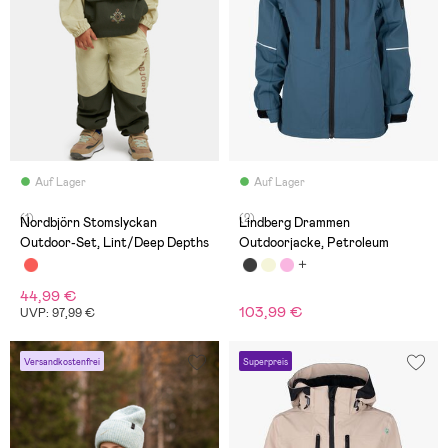
Auf Lager
Auf Lager
(1)
(2)
Nordbjörn Stomslyckan
Lindberg Drammen
Outdoor-Set, Lint/Deep Depths
Outdoorjacke, Petroleum
44,99 €
103,99 €
UVP: 97,99 €
Versandkostenfrei
Superpreis