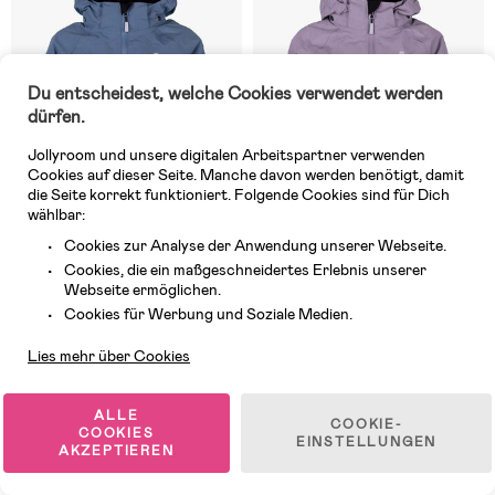
Du entscheidest, welche Cookies verwendet werden
dürfen.
Jollyroom und unsere digitalen Arbeitspartner verwenden
Cookies auf dieser Seite. Manche davon werden benötigt, damit
die Seite korrekt funktioniert. Folgende Cookies sind für Dich
wählbar:
Cookies zur Analyse der Anwendung unserer Webseite.
Cookies, die ein maßgeschneidertes Erlebnis unserer
Auf Lager
Auf Lager
Webseite ermöglichen.
Kundendienst
(21)
(21)
Cookies für Werbung und Soziale Medien.
Lindberg Lingbo Outdoorjacke,
Lindberg Lingbo Outdoorjacke,
Blue/Blue
Lavender
Lies mehr über Cookies
90,99 €
90,99 €
ALLE
COOKIE-
COOKIES
EINSTELLUNGEN
AKZEPTIEREN
1
/
2