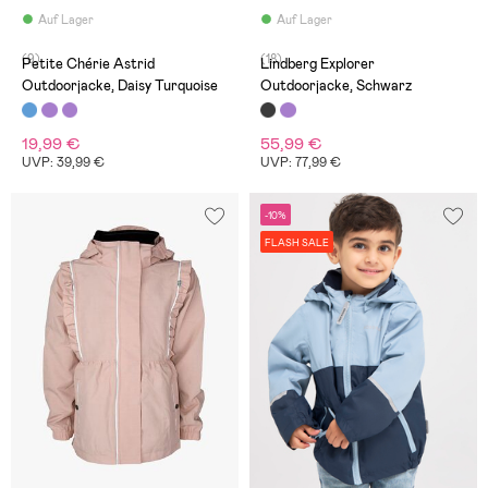
Auf Lager
Auf Lager
(9)
(18)
Petite Chérie Astrid
Lindberg Explorer
Outdoorjacke, Daisy Turquoise
Outdoorjacke, Schwarz
19,99 €
55,99 €
UVP: 39,99 €
UVP: 77,99 €
-10%
FLASH SALE