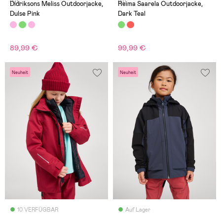
(0)
(0)
Didriksons Meliss Outdoorjacke,
Reima Saarela Outdoorjacke,
Dulse Pink
Dark Teal
89,99 €
99,99 €
Neuheit
Neuheit
10 VERFÜGBAR
Auf Lager