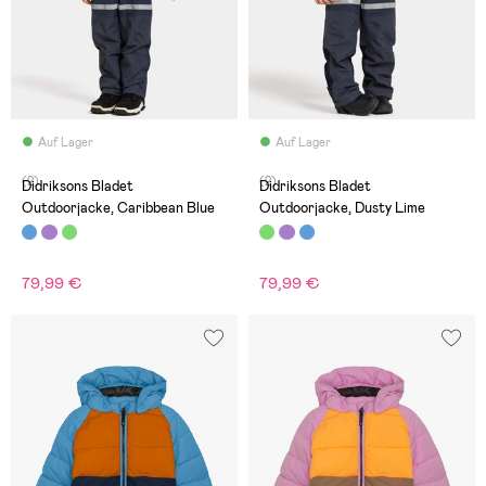
Auf Lager
Auf Lager
(2)
(2)
Didriksons Bladet
Didriksons Bladet
Outdoorjacke, Caribbean Blue
Outdoorjacke, Dusty Lime
79,99 €
79,99 €