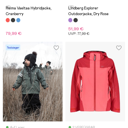
(0)
(18)
Reima Vaeltaa Hybridjacke,
Lindberg Explorer
Cranberry
Outdoorjacke, Dry Rose
51,99 €
79,99 €
UVP: 77,99 €
Testsieger
Auf Lager
2 VERFÜGBAR