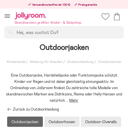
Hoppa
Versandkostenfrei ab 100 €
Preisgarantie
till
Freiwilliges 365-Tage-Rückgaberecht
innehållet
Bestelle heute, dann versenden wir direkt nach dem Feiertag
Skandinaviens größter Kinder- & Babyshop
Suchen
Outdoorjacken
Kindermode
Kleidung für draußen
Outdoorkleidung
Outdoorjacken
Eine Outdoorjacke, Hardshelljacke oder Funktionsjacke schützt
Kinder vor Regen und ist dabei gleichzeitig atmungsaktiv. Im
Onlineshop von Jollyroom findest Du zahlreiche tolle Modelle von
skandinavischen Marken wie Didriksons, Reima oder Helly Hansen und
natürlich
...
Mehr
Zurück zu Outdoorkleidung
Outdoorjacken
Outdoorhosen
Outdoor-Overalls