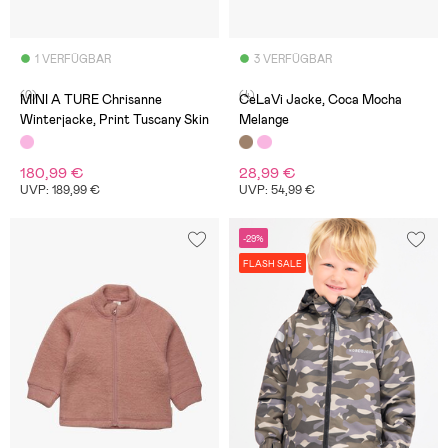
1 VERFÜGBAR
3 VERFÜGBAR
(0)
(4)
MINI A TURE Chrisanne
CeLaVi Jacke, Coca Mocha
Winterjacke, Print Tuscany Skin
Melange
180,99 €
28,99 €
UVP: 189,99 €
UVP: 54,99 €
-29%
FLASH SALE