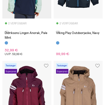
2 VERFÜGBAR
2 VERFÜGBAR
(0)
(0)
Didriksons Lingon Anorak, Pale
Viking Play Outdoorjacke, Navy
Mint
32,99 €
99,99 €
UVP: 59,99 €
Testsieger
Testsieger
Superpreis
Superpreis