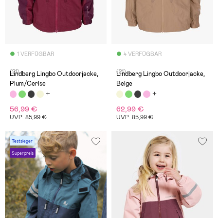
1 VERFÜGBAR
4 VERFÜGBAR
(21)
(21)
Lindberg Lingbo Outdoorjacke,
Lindberg Lingbo Outdoorjacke,
Plum/Cerise
Beige
56,99 €
62,99 €
UVP: 85,99 €
UVP: 85,99 €
Testsieger
Superpreis