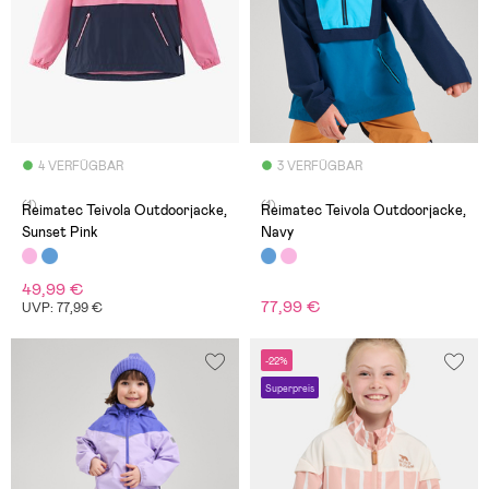
4 VERFÜGBAR
3 VERFÜGBAR
(1)
(1)
Reimatec Teivola Outdoorjacke,
Reimatec Teivola Outdoorjacke,
Sunset Pink
Navy
49,99 €
77,99 €
UVP: 77,99 €
-22%
Superpreis