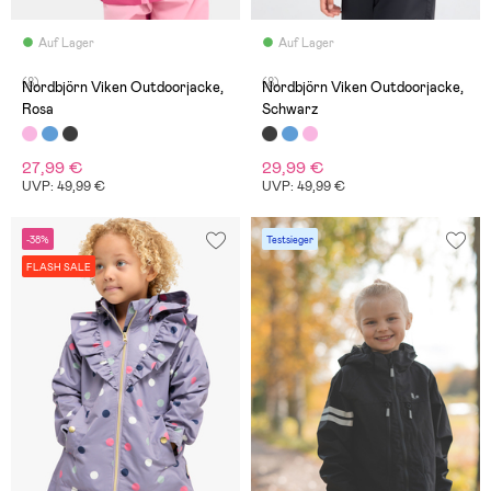
Auf Lager
Auf Lager
(8)
(8)
Nordbjörn Viken Outdoorjacke,
Nordbjörn Viken Outdoorjacke,
Rosa
Schwarz
27,99 €
29,99 €
UVP: 49,99 €
UVP: 49,99 €
-38%
Testsieger
FLASH SALE