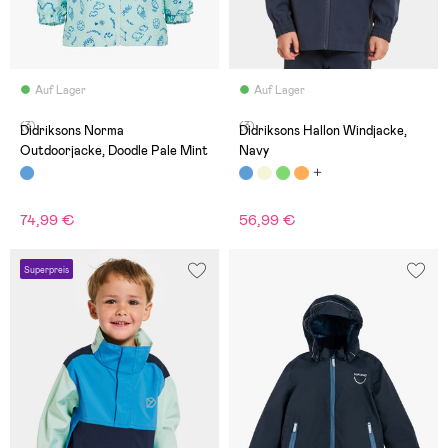
Auf Lager
Auf Lager
(3)
(3)
Didriksons Norma
Didriksons Hallon Windjacke,
Outdoorjacke, Doodle Pale Mint
Navy
74,99 €
56,99 €
Superpreis