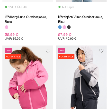
1 VERFÜGBAR
Auf Lager
(0)
(8)
Lindberg Luna Outdoorjacke,
Nordbjörn Viken Outdoorjacke,
Rose
Blau
32,99 €
27,99 €
UVP: 85,99 €
UVP: 49,99 €
-10%
-19%
FLASH SALE
FLASH SALE