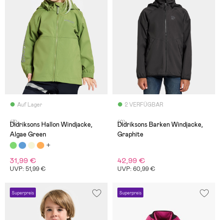
Auf Lager
2 VERFÜGBAR
(3)
(0)
Didriksons Hallon Windjacke,
Didriksons Barken Windjacke,
Algae Green
Graphite
31,99 €
42,99 €
UVP: 51,99 €
UVP: 60,99 €
Superpreis
Superpreis