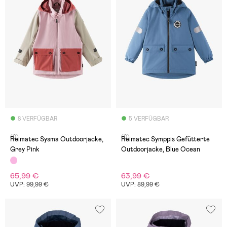
8 VERFÜGBAR
5 VERFÜGBAR
(0)
(0)
Reimatec Sysma Outdoorjacke,
Reimatec Symppis Gefütterte
Grey Pink
Outdoorjacke, Blue Ocean
65,99 €
63,99 €
UVP: 99,99 €
UVP: 89,99 €