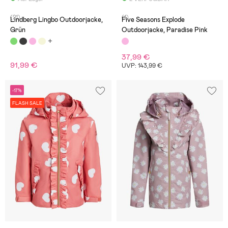
(21)
(1)
Lindberg Lingbo Outdoorjacke,
Five Seasons Explode
Grün
Outdoorjacke, Paradise Pink
37,99 €
91,99 €
UVP: 143,99 €
-17%
FLASH SALE