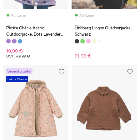
Auf Lager
Auf Lager
(9)
(21)
Petite Chérie Astrid
Lindberg Lingbo Outdoorjacke,
Outdoorjacke, Dots Lavender
Schwarz
Gray
19,99 €
91,99 €
UVP: 49,99 €
Versandkostenfrei
Letzte Chance