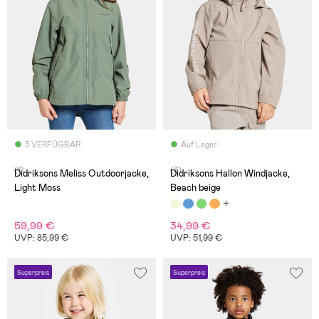
3 VERFÜGBAR
Auf Lager
(1)
(3)
Didriksons Meliss Outdoorjacke,
Didriksons Hallon Windjacke,
Light Moss
Beach beige
59,99 €
34,99 €
UVP: 85,99 €
UVP: 51,99 €
Superpreis
Superpreis