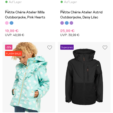
Auf Lager
Auf Lager
(7)
(9)
Petite Chérie Atelier Milla
Petite Chérie Atelier Astrid
Outdoorjacke, Pink Hearts
Outdoorjacke, Daisy Lilac
19,99 €
25,99 €
UVP: 49,99 €
UVP: 39,99 €
-38%
Superpreis
FLASH SALE