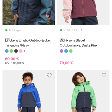
Auf Lager
10 VERFÜGBAR
(21)
(2)
Lindberg Lingbo Outdoorjacke,
Didriksons Bladet
Turquoise/Navy
Outdoorjacke, Dusty Pink
60,99 €
79,99 €
UVP: 85,99 €