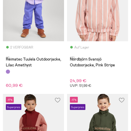
2 VERFÜGBAR
Auf Lager
(1)
(0)
Reimatec Tuulela Outdoorjacke,
Nordbjörn Svansjö
Lilac Amethyst
Outdoorjacke, Pink Stripe
24,99 €
60,99 €
UVP: 51,99 €
-17%
-17%
Superpreis
Superpreis