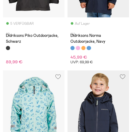
5 VERFÜGBAR
Auf Lager
(1)
(4)
Didriksons Piko Outdoorjacke,
Didriksons Norma
Schwarz
Outdoorjacke, Navy
45,99 €
89,99 €
UVP: 69,99 €