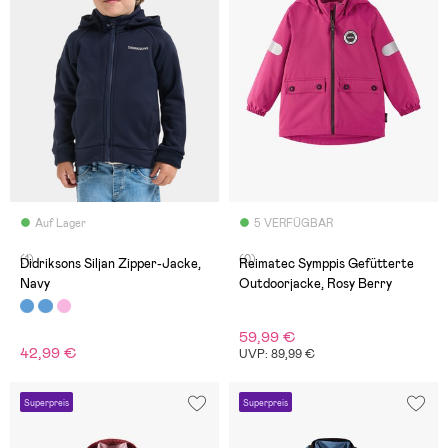
Auf Lager
5 VERFÜGBAR
(1)
(0)
Didriksons Siljan Zipper-Jacke,
Reimatec Symppis Gefütterte
Navy
Outdoorjacke, Rosy Berry
59,99 €
42,99 €
UVP: 89,99 €
Superpreis
Superpreis