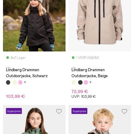
Auf Lager
1 VERFÜGBAR
(2)
(2)
Lindberg Drammen
Lindberg Drammen
Outdoorjacke, Schwarz
Outdoorjacke, Beige
72,99 €
103,99 €
UVP: 103,99 €
Superpreis
Superpreis