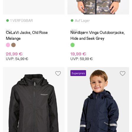
1 VERFÜGBAR
Auf Lager
(4)
(50)
CeLaVi Jacke, Old Rose
Nordbjørn Vinga Outdoorjacke,
Melange
Hide and Seek Grey
26,99 €
19,99 €
UVP: 54,99 €
UVP: 59,99 €
Superpreis