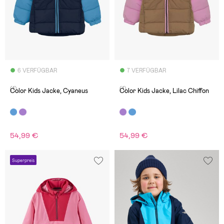
6 VERFÜGBAR
7 VERFÜGBAR
(1)
(1)
Color Kids Jacke, Cyaneus
Color Kids Jacke, Lilac Chiffon
54,99 €
54,99 €
Superpreis