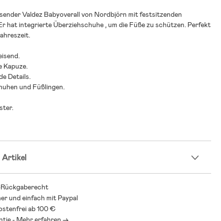
ender Valdez Babyoverall von Nordbjörn mit festsitzenden
Er hat integrierte Überziehschuhe , um die Füße zu schützen. Perfekt
Jahreszeit.
isend.
e Kapuze.
de Details.
huhen und Füßlingen.
ster.
 Artikel
-Rückgaberecht
her und einfach mit Paypal
stenfrei ab 100 €
ntie - Mehr erfahren ->