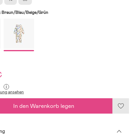
:
Braun/Blau/Beige/Grün
€
i
lung ansehen
In den Warenkorb legen
ng