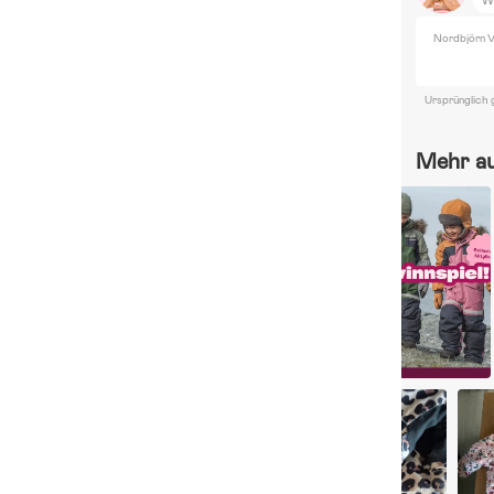
Nordbjörn V
Ursprünglich 
Mehr a