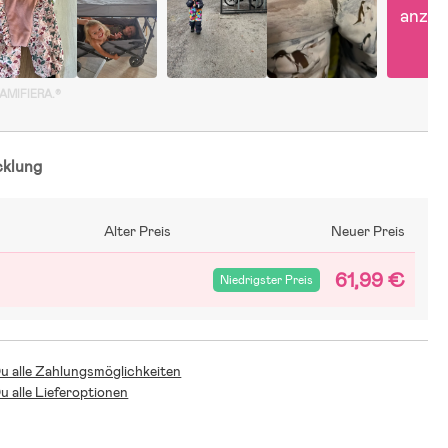
anzei
GAMIFIERA.®
cklung
Alter Preis
Neuer Preis
61,99 €
Niedrigster Preis
Du alle Zahlungsmöglichkeiten
Du alle Lieferoptionen