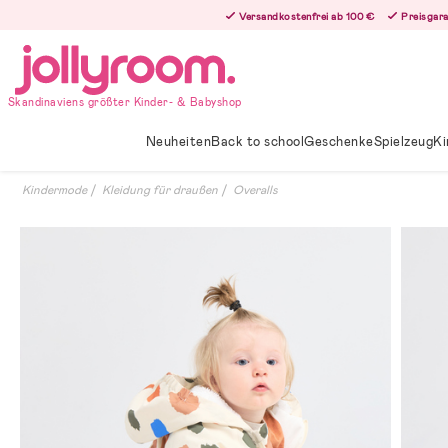
Hoppa
Versandkostenfrei ab 100 €
Preisgara
till
innehållet
Skandinaviens größter Kinder- & Babyshop
Neuheiten
Back to school
Geschenke
Spielzeug
Ki
Kindermode
Kleidung für draußen
Overalls