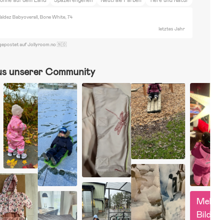
aldez Babyoverall, Bone White, 74
letztes Jahr
gepostet auf Jollyroom.no 🇳🇴
us unserer Community
Mehr 
Bilder 