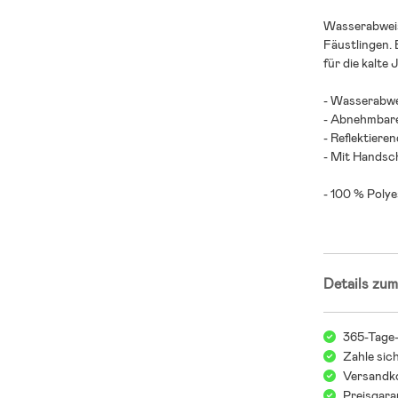
Wasserabweis
Fäustlingen. 
für die kalte 
- Wasserabwe
- Abnehmbar
- Reflektieren
- Mit Handsc
- 100 % Polye
Details zum
365-Tage
Zahle sic
Versandko
Preisgara