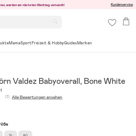
Kundenservice
ehen, werden am nächsten Werktag versandt!
ukte
Mama
Sport
Freizeit & Hobby
Guides
Marken
örn Valdez Babyoverall, Bone White
1
(3)
Alle Bewertungen ansehen
röße
74
80