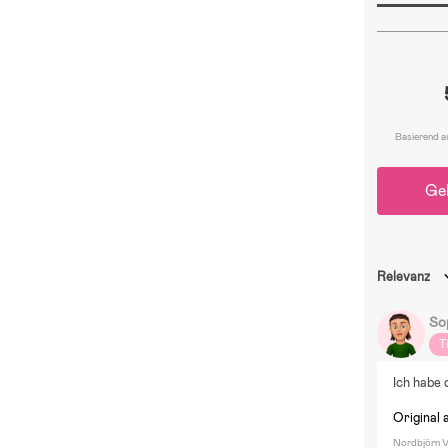
Basierend a
Ge
Relevanz
So
T
Ich habe 
Original 
Nordbjörn Va