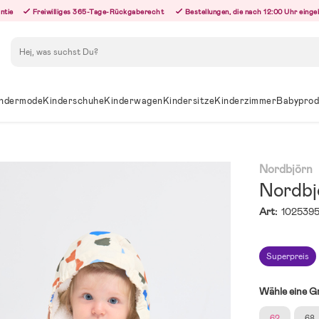
ntie
Freiwilliges 365-Tage-Rückgaberecht
Bestellungen, die nach 12:00 Uhr eing
Suchen
ndermode
Kinderschuhe
Kinderwagen
Kindersitze
Kinderzimmer
Babyprod
Nordbjörn
Nordbj
Art:
1025395
Superpreis
Wähle eine G
62
68