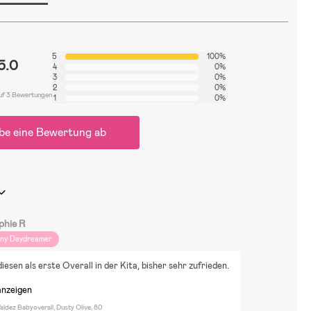
5
100%
5.0
4
0%
3
0%
2
0%
uf 3 Bewertungen
1
0%
be eine Bewertung ab
phie R
iny Daydreamer
diesen als erste Overall in der Kita, bisher sehr zufrieden.
anzeigen
ldez Babyoverall, Dusty Olive, 80