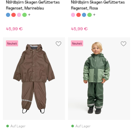
(126)
(126)
Nordbjörn Skagen Gefüttertes
Nordbjörn Skagen Gefüttertes
Regenset, Marineblau
Regenset, Rosa
45,99 €
45,99 €
Neuheit
Neuheit
Auf Lager
Auf Lager