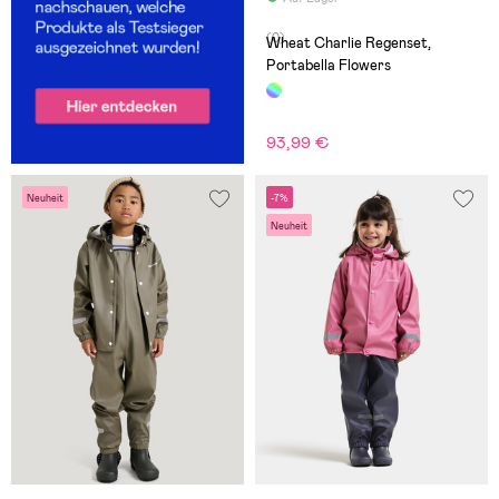
(0)
Wheat Charlie Regenset,
Portabella Flowers
93,99 €
Neuheit
-7%
Neuheit