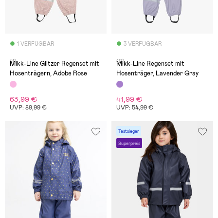
1 VERFÜGBAR
3 VERFÜGBAR
(1)
(0)
Mikk-Line Glitzer Regenset mit
Mikk-Line Regenset mit
Hosenträgern, Adobe Rose
Hosenträger, Lavender Gray
63,99 €
41,99 €
UVP: 89,99 €
UVP: 54,99 €
Testsieger
Superpreis