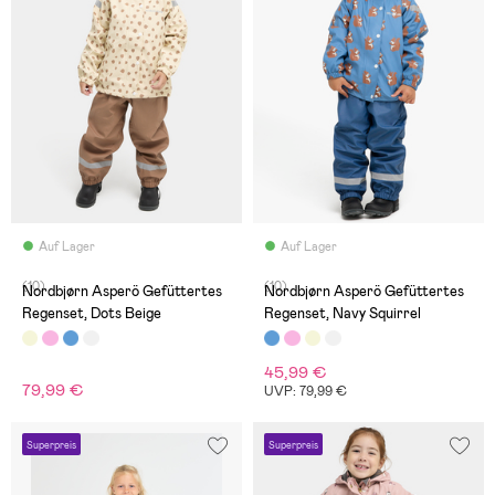
Auf Lager
Auf Lager
(10)
(10)
Nordbjørn Asperö Gefüttertes
Nordbjørn Asperö Gefüttertes
Regenset, Dots Beige
Regenset, Navy Squirrel
45,99 €
79,99 €
UVP: 79,99 €
Superpreis
Superpreis