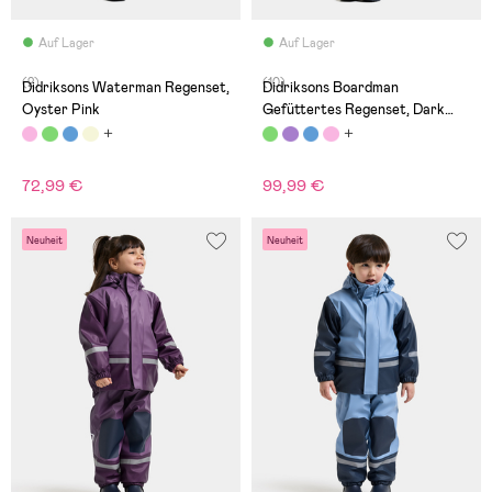
Auf Lager
Auf Lager
(2)
(10)
Didriksons Waterman Regenset,
Didriksons Boardman
Oyster Pink
Gefüttertes Regenset, Dark
Moss
72,99 €
99,99 €
Neuheit
Neuheit