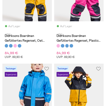
Auf Lager
Auf Lager
(178)
(178)
Didriksons Boardman
Didriksons Boardman
Gefüttertes Regenset, Oat
Gefüttertes Regenset, Plastic
Yellow
Pink
84,99 €
84,99 €
UVP: 89,90 €
UVP: 89,90 €
Testsieger
Testsieger
Superpreis
Superpreis