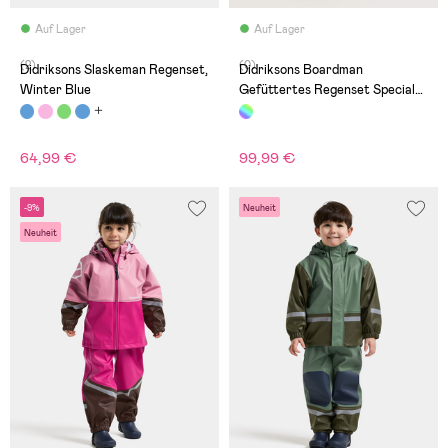
Auf Lager
Auf Lager
(2)
(0)
Didriksons Slaskeman Regenset,
Didriksons Boardman
Winter Blue
Gefüttertes Regenset Special
Edition, Paprika
64,99 €
99,99 €
-9%
Neuheit
Neuheit