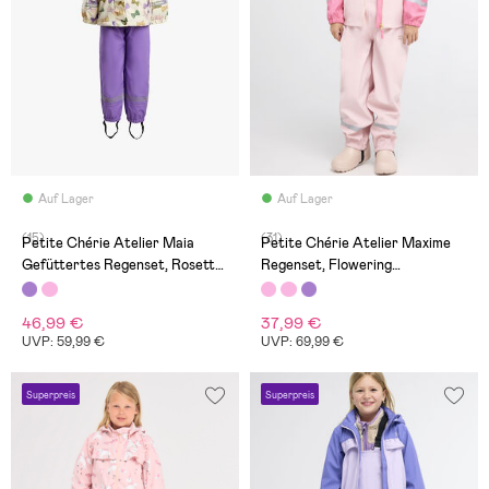
Auf Lager
Auf Lager
(15)
(31)
Petite Chérie Atelier Maia
Petite Chérie Atelier Maxime
Gefüttertes Regenset, Rosette
Regenset, Flowering
Minuet Egret
Ginger/Lotus
46,99 €
37,99 €
UVP: 59,99 €
UVP: 69,99 €
Superpreis
Superpreis