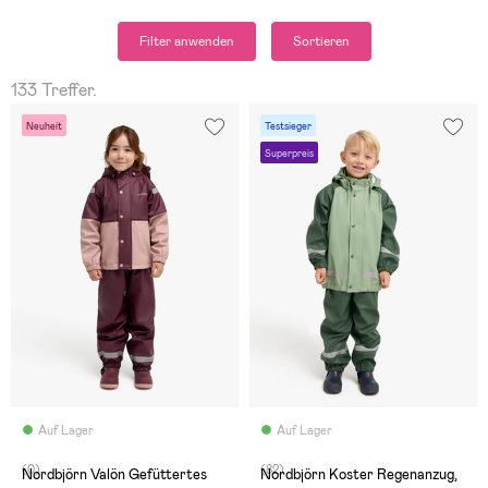
Filter anwenden
Sortieren
133 Treffer.
Neuheit
Testsieger
Superpreis
Auf Lager
Auf Lager
(0)
(82)
Nordbjörn Valön Gefüttertes
Nordbjörn Koster Regenanzug,