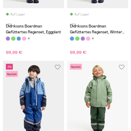
Auf Lager
Auf Lager
(10)
(10)
Didriksons Boardman
Didriksons Boardman
Gefüttertes Regenset, Eggplant
Gefüttertes Regenset, Winter
Blue
99,99 €
99,99 €
-9%
Neuheit
Neuheit