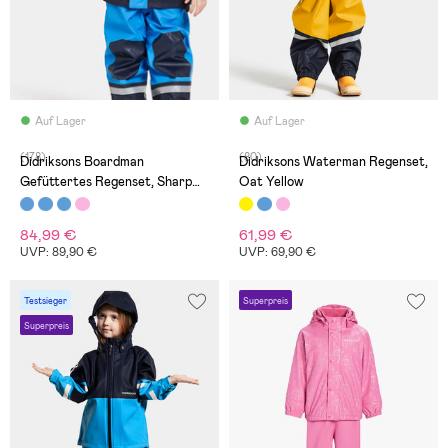
Auf Lager
Auf Lager
(178)
(80)
Didriksons Boardman
Didriksons Waterman Regenset,
Gefüttertes Regenset, Sharp
Oat Yellow
Blue
84,99 €
61,99 €
UVP: 89,90 €
UVP: 69,90 €
Testsieger
Superpreis
Superpreis