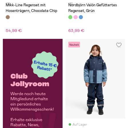
(0)
(0)
Mikk-Line Regenset mit
Nordbjörn Valön Gefüttertes
Hosenträgern, Chocolate Chip
Regenset, Grün
54,99 €
63,99 €
Neuheit
Auf Lager