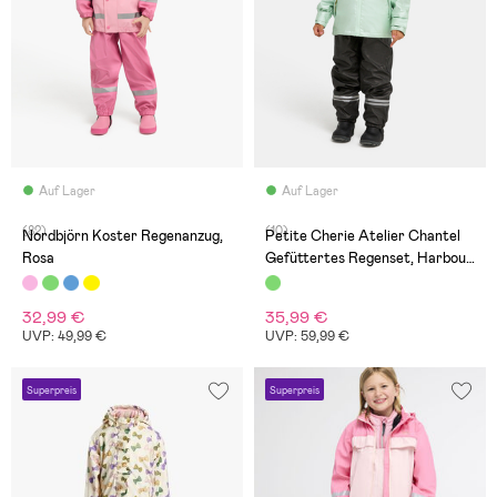
Auf Lager
Auf Lager
(82)
(10)
Nordbjörn Koster Regenanzug,
Petite Cherie Atelier Chantel
Rosa
Gefüttertes Regenset, Harbour
Grey
32,99 €
35,99 €
UVP: 49,99 €
UVP: 59,99 €
Superpreis
Superpreis