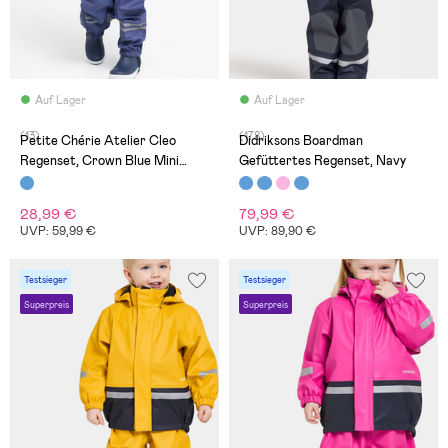
Auf Lager
Auf Lager
(13)
(178)
Petite Chérie Atelier Cleo
Didriksons Boardman
Regenset, Crown Blue Mini
Gefüttertes Regenset, Navy
Hearts
28,99 €
79,99 €
UVP: 59,99 €
UVP: 89,90 €
Testsieger
Testsieger
Superpreis
Superpreis