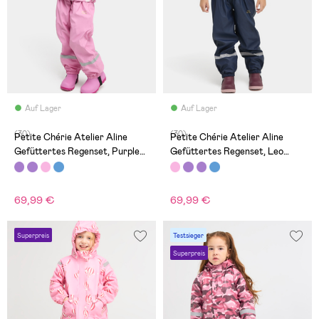
Auf Lager
Auf Lager
(30)
(30)
Petite Chérie Atelier Aline
Petite Chérie Atelier Aline
Gefüttertes Regenset, Purple
Gefüttertes Regenset, Leo
Dots
Mellow Rose
69,99 €
69,99 €
Superpreis
Testsieger
Superpreis