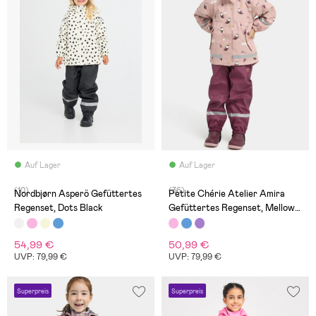
Auf Lager
Auf Lager
(10)
(36)
Nordbjørn Asperö Gefüttertes
Petite Chérie Atelier Amira
Regenset, Dots Black
Gefüttertes Regenset, Mellow
Rose
54,99 €
50,99 €
UVP: 79,99 €
UVP: 79,99 €
Superpreis
Superpreis