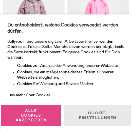
Du entscheidest, welche Cookies verwendet werden
dürfen.
Jollyroom und unsere digitalen Arbeitspartner verwenden
Cookies auf dieser Seite. Manche davon werden benötigt, damit
die Seite korrekt funktioniert. Folgende Cookies sind für Dich
wählbar:
Cookies zur Analyse der Anwendung unserer Webseite.
Cookies, die ein maßgeschneidertes Erlebnis unserer
Auf Lager
Auf Lager
Webseite ermöglichen.
Kundendienst
(36)
(18)
Cookies für Werbung und Soziale Medien.
Petite Chérie Atelier Amira
Nordbjørn Kullavik Gefüttertes
Gefüttertes Regenset,
Regenset, Wild Orchid
Lies mehr über Cookies
Elderberry
48,99 €
69,99 €
UVP: 79,99 €
ALLE
COOKIE-
COOKIES
EINSTELLUNGEN
AKZEPTIEREN
Superpreis
Testsieger