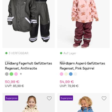
3 VERFÜGBAR
Auf Lager
(10)
(10)
Lindberg Fagerhult Gefüttertes
Nordbjørn Asperö Gefüttertes
Regenset, Anthracite
Regenset, Pink Squirrel
50,99 €
54,99 €
UVP: 85,99 €
UVP: 79,99 €
Superpreis
Superpreis