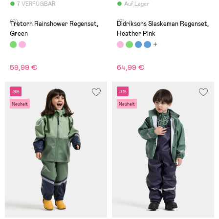
7 VERFÜGBAR
Auf Lager
(0)
(2)
Tretorn Rainshower Regenset,
Didriksons Slaskeman Regenset,
Green
Heather Pink
59,99 €
64,99 €
-9%
-7%
Neuheit
Neuheit