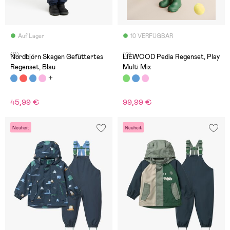
Auf Lager
10 VERFÜGBAR
(0)
(0)
Nordbjörn Skagen Gefüttertes
LIEWOOD Pedia Regenset, Play
Regenset, Blau
Multi Mix
45,99 €
99,99 €
Neuheit
Neuheit