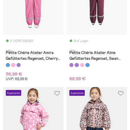
9 VERFÜGBAR
Auf Lager
(36)
(30)
Petite Chérie Atelier Amira
Petite Chérie Atelier Aline
Gefüttertes Regenset, Cherry
Gefüttertes Regenset, Swan
Blue
Mellow Rose
36,99 €
69,99 €
UVP: 69,99 €
Superpreis
Superpreis