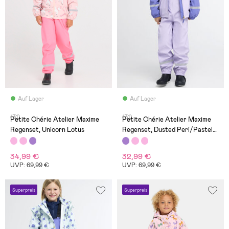
Auf Lager
Auf Lager
(31)
(31)
Petite Chérie Atelier Maxime
Petite Chérie Atelier Maxime
Regenset, Unicorn Lotus
Regenset, Dusted Peri/Pastel
Lilac
34,99 €
32,99 €
UVP: 69,99 €
UVP: 69,99 €
Superpreis
Superpreis