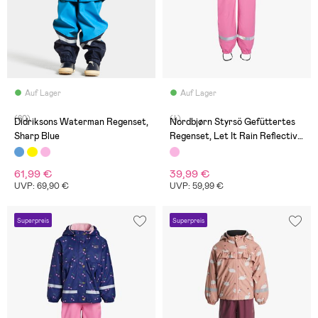
Auf Lager
Auf Lager
(80)
(4)
Didriksons Waterman Regenset,
Nordbjørn Styrsö Gefüttertes
Sharp Blue
Regenset, Let It Rain Reflective
Chateau Rose
61,99 €
39,99 €
UVP: 69,90 €
UVP: 59,99 €
Superpreis
Superpreis