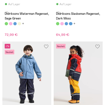
Auf Lager
Auf Lager
(2)
(2)
Didriksons Waterman Regenset,
Didriksons Slaskeman Regenset,
Sage Green
Dark Moss
72,99 €
64,99 €
-7%
Neuheit
Neuheit