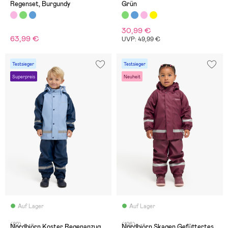
Regenset, Burgundy
Grün
30,99 €
63,99 €
UVP: 49,99 €
Testsieger
Testsieger
Superpreis
Neuheit
Auf Lager
Auf Lager
(82)
(126)
Nordbjörn Koster Regenanzug,
Nordbjörn Skagen Gefüttertes