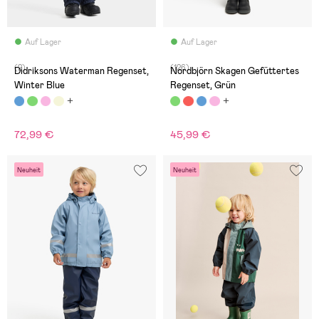
Auf Lager
Auf Lager
(2)
(126)
Didriksons Waterman Regenset,
Nordbjörn Skagen Gefüttertes
Winter Blue
Regenset, Grün
72,99 €
45,99 €
Neuheit
Neuheit