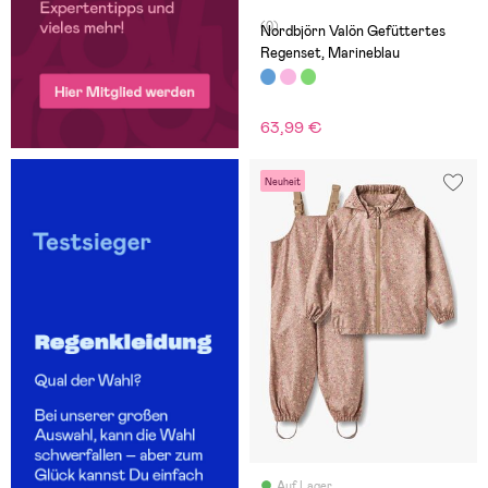
(0)
Nordbjörn Valön Gefüttertes
Regenset, Marineblau
63,99 €
Neuheit
Auf Lager