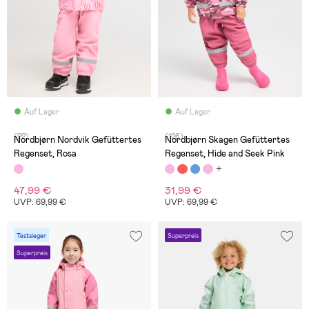
Auf Lager
Auf Lager
(22)
(126)
Nordbjørn Nordvik Gefüttertes
Nordbjørn Skagen Gefüttertes
Regenset, Rosa
Regenset, Hide and Seek Pink
47,99 €
31,99 €
UVP: 69,99 €
UVP: 69,99 €
Testsieger
Superpreis
Superpreis