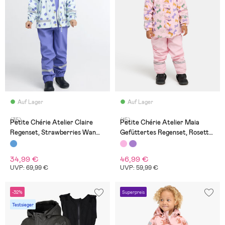
Auf Lager
Auf Lager
(35)
(15)
Petite Chérie Atelier Claire
Petite Chérie Atelier Maia
Regenset, Strawberries Wan
Gefüttertes Regenset, Rosette
Blue
Minuet Parfait Pink
34,99 €
46,99 €
UVP: 69,99 €
UVP: 59,99 €
-32%
Superpreis
Testsieger