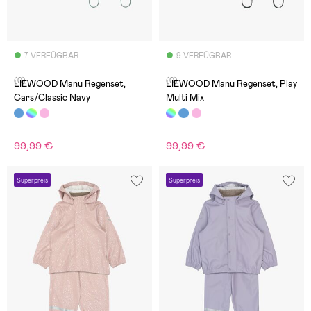
7 VERFÜGBAR
9 VERFÜGBAR
(0)
(0)
LIEWOOD Manu Regenset,
LIEWOOD Manu Regenset, Play
Cars/Classic Navy
Multi Mix
99,99 €
99,99 €
Superpreis
Superpreis