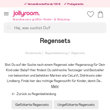
Hoppa
Versandkostenfrei ab 100 €
Preisgarantie
till
Freiwilliges 365-Tage-Rückgaberecht
innehållet
Bestelle heute, dann versenden wir direkt nach dem Feiertag
Skandinaviens größter Kinder- & Babyshop
Suchen
Regensets
Kindermode
Regenbekleidung
Regensets
Bist Du auf der Suche nach einem Regenset oder Regenanzug für Dein
Kind oder Baby? Hier findest Du zahlreiche Testsieger und Bestseller
von bekannten und beliebten Marken wie CeLaVi, Didriksons oder
Lindberg. Finde hier das richtige Regenoutfit für Kinder, damit De
...
Mehr
Zurück zu Regenbekleidung
Gefütterte Regensets
Ungefütterte Regensets