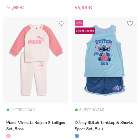
44,99 €
44,99 €
-21%
End of Season
1 VERFÜGBAR
6 VERFÜGBAR
(0)
(0)
Puma Minicats Raglan 2-teiliges
Disney Stitch Tanktop & Shorts
Set, Rosa
Sport Set, Blau