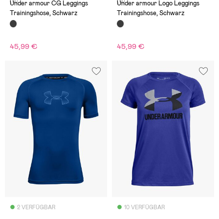
(0)
(0)
Under armour CG Leggings
Under armour Logo Leggings
Trainingshose, Schwarz
Trainingshose, Schwarz
45,99 €
45,99 €
2 VERFÜGBAR
10 VERFÜGBAR