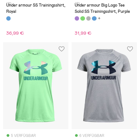
(0)
(0)
Under armour SS Trainingsshirt,
Under armour Big Logo Tee
Royal
Solid SS Trainingsshirt, Purple
36,99 €
31,99 €
5 VERFÜGBAR
6 VERFÜGBAR