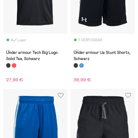
Auf Lager
3 VERFÜGBAR
(1)
(0)
Under armour Tech Big Logo
Under armour Ua Stunt Shorts,
Solid Tee, Schwarz
Schwarz
27,99 €
36,99 €