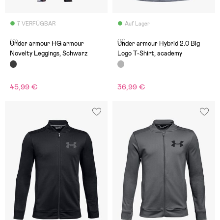
7 VERFÜGBAR
Auf Lager
(0)
(0)
Under armour HG armour
Under armour Hybrid 2.0 Big
Novelty Leggings, Schwarz
Logo T-Shirt, academy
45,99 €
36,99 €