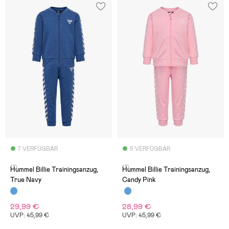
7 VERFÜGBAR
5 VERFÜGBAR
(1)
(1)
Hummel Billie Trainingsanzug,
Hummel Billie Trainingsanzug,
True Navy
Candy Pink
29,99 €
28,99 €
UVP: 45,99 €
UVP: 45,99 €