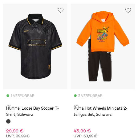
1 VERFÜGBAR
3 VERFÜGBAR
(0)
(0)
Hummel Loose Bay Soccer T-
Puma Hot Wheels Minicats 2-
Shirt, Schwarz
teiliges Set, Schwarz
29,99 €
43,99 €
UVP: 39,99 €
UVP: 50,99 €