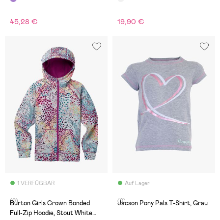
45,28 €
19,90 €
1 VERFÜGBAR
Auf Lager
(0)
(0)
Burton Girls Crown Bonded
Jacson Pony Pals T-Shirt, Grau
Full-Zip Hoodie, Stout White