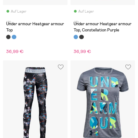
Auf Lager
Auf Lager
(0)
(0)
Under armour Heatgear armour
Under armour Heatgear armour
Top
Top, Constellation Purple
36,99 €
36,99 €