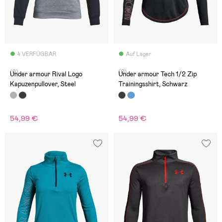
4 VERFÜGBAR
Auf Lager
(0)
(0)
Under armour Rival Logo
Under armour Tech 1/2 Zip
Kapuzenpullover, Steel
Trainingsshirt, Schwarz
54,99 €
54,99 €