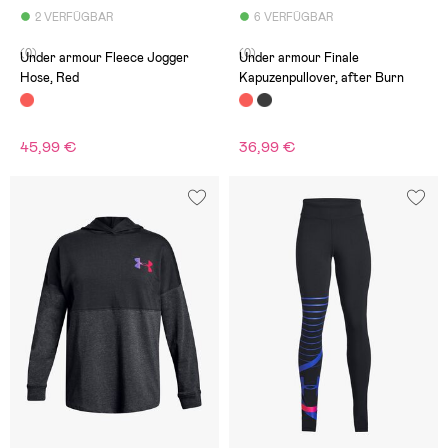
2 VERFÜGBAR
6 VERFÜGBAR
(0)
(0)
Under armour Fleece Jogger
Under armour Finale
Hose, Red
Kapuzenpullover, after Burn
45,99 €
36,99 €