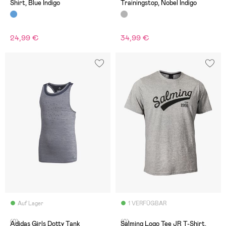
Shirt, Blue Indigo
Trainingstop, Nobel Indigo
24,99 €
34,99 €
Auf Lager
1 VERFÜGBAR
(0)
(0)
Adidas Girls Dotty Tank
Salming Logo Tee JR T-Shirt,