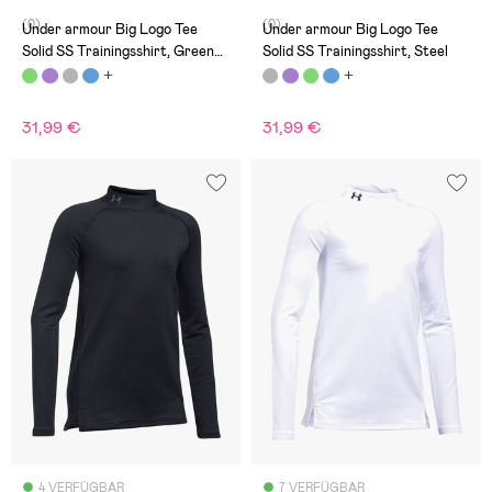
(0)
(0)
Under armour Big Logo Tee
Under armour Big Logo Tee
Solid SS Trainingsshirt, Green
Solid SS Trainingsshirt, Steel
Typhoon
31,99 €
31,99 €
4 VERFÜGBAR
7 VERFÜGBAR