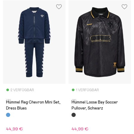
2 VERFÜGBAR
1 VERFÜGBAR
(0)
(0)
Hummel Reg Chevron Mini Set,
Hummel Loose Bay Soccer
Dress Blues
Pullover, Schwarz
44,99 €
44,99 €