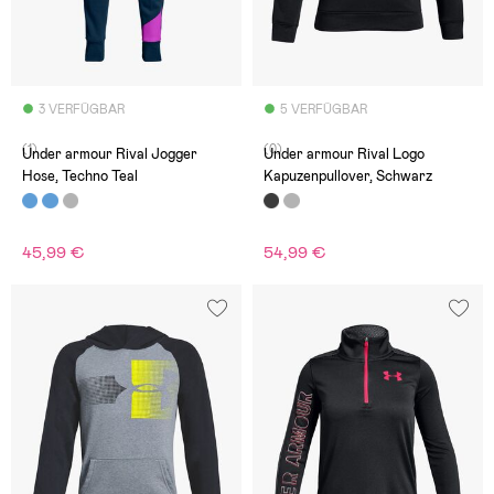
3 VERFÜGBAR
5 VERFÜGBAR
(1)
(0)
Under armour Rival Jogger
Under armour Rival Logo
Hose, Techno Teal
Kapuzenpullover, Schwarz
45,99 €
54,99 €