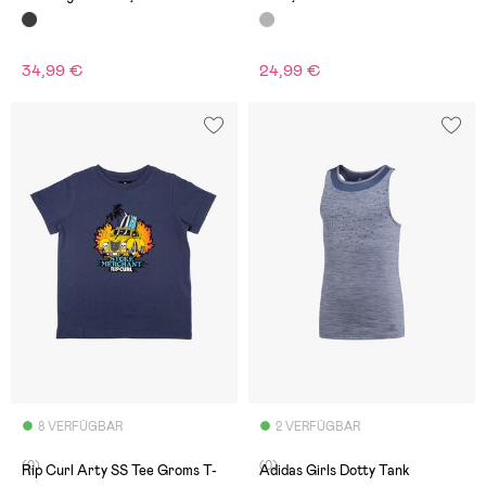
34,99 €
24,99 €
8 VERFÜGBAR
2 VERFÜGBAR
(0)
(0)
Rip Curl Arty SS Tee Groms T-
Adidas Girls Dotty Tank