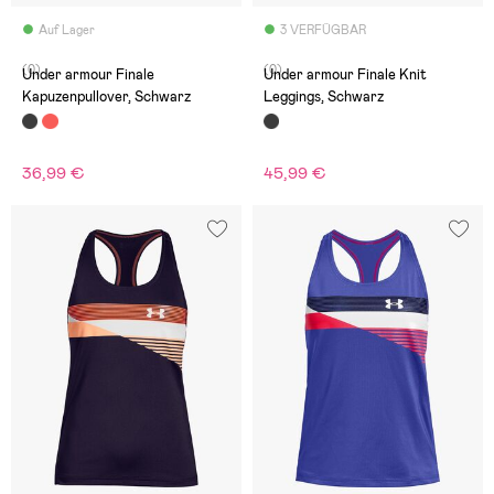
Auf Lager
3 VERFÜGBAR
(0)
(0)
Under armour Finale
Under armour Finale Knit
Kapuzenpullover, Schwarz
Leggings, Schwarz
36,99 €
45,99 €