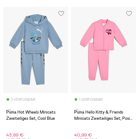
3 VERFÜGBAR
1 VERFÜGBAR
(0)
(0)
Puma Hot Wheels Minicats
Puma Hello Kitty & Friends
Zweiteiliges Set, Cool Blue
Minicats Zweiteiliges Set, Posie
Pink
43,99 €
40,99 €