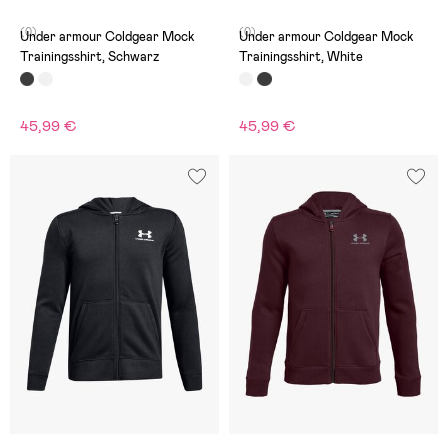
(0)
(0)
Under armour Coldgear Mock
Under armour Coldgear Mock
Trainingsshirt, Schwarz
Trainingsshirt, White
45,99 €
45,99 €