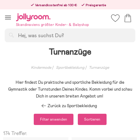
Hoppa
Versandkostenfrei ab 100 €
Preisgarantie
till
Freiwilliges 365-Tage-Rückgaberecht
innehållet
Bestellungen, die nach 12:00 Uhr eingehen, werden am nächsten Werktag versandt!
Skandinaviens größter Kinder- & Babyshop
Suchen
Turnanzüge
Kindermode
Sportbekleidung
Turnanzüge
Hier findest Du praktische und sportliche Bekleidung für die
Gymnastik oder Turnstunden Deines Kindes. Komm vorbei und schau
Dich in unserem breiten Angebot um!
Zurück zu Sportbekleidung
Filter anwenden
Sortieren
174 Treffer.