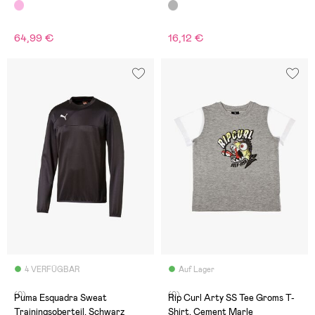
Dots
64,99 €
16,12 €
4 VERFÜGBAR
Auf Lager
(0)
(0)
Puma Esquadra Sweat
Rip Curl Arty SS Tee Groms T-
Trainingsoberteil, Schwarz
Shirt, Cement Marle