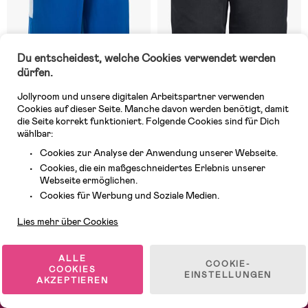
Du entscheidest, welche Cookies verwendet werden
dürfen.
Jollyroom und unsere digitalen Arbeitspartner verwenden
10 VERFÜGBAR
Auf Lager
Cookies auf dieser Seite. Manche davon werden benötigt, damit
die Seite korrekt funktioniert. Folgende Cookies sind für Dich
(0)
(2)
Under armour Ua Stunt Shorts,
Under Armour Woven Graphic
wählbar:
Ultra Blue
Shorts, Schwarz
Cookies zur Analyse der Anwendung unserer Webseite.
Cookies, die ein maßgeschneidertes Erlebnis unserer
Webseite ermöglichen.
36,99 €
36,99 €
Kundendienst
Cookies für Werbung und Soziale Medien.
Lies mehr über Cookies
1
/
3
ALLE
COOKIE-
COOKIES
EINSTELLUNGEN
AKZEPTIEREN