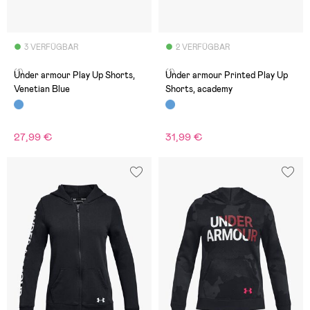
3 VERFÜGBAR
2 VERFÜGBAR
(1)
(1)
Under armour Play Up Shorts,
Under armour Printed Play Up
Venetian Blue
Shorts, academy
27,99 €
31,99 €