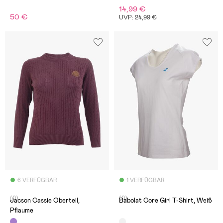
14,99 €
50 €
UVP: 24,99 €
6 VERFÜGBAR
1 VERFÜGBAR
(0)
(0)
Jacson Cassie Oberteil,
Babolat Core Girl T-Shirt, Weiß
Pflaume