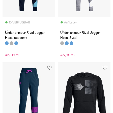
10 VERFÜGBAR
Auf Lager
(1)
(1)
Under armour Rival Jogger
Under armour Rival Jogger
Hose, academy
Hose, Steel
45,99 €
45,99 €