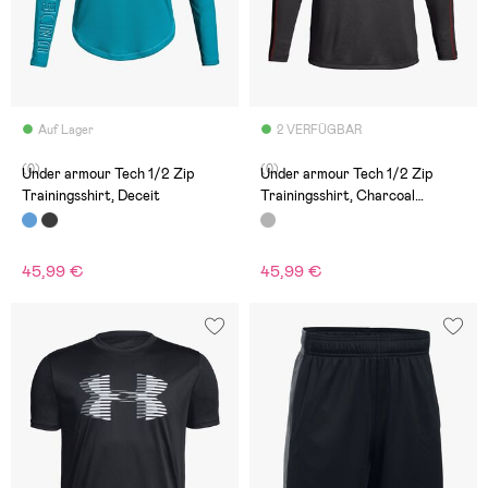
Auf Lager
2 VERFÜGBAR
(0)
(0)
Under armour Tech 1/2 Zip
Under armour Tech 1/2 Zip
Trainingsshirt, Deceit
Trainingsshirt, Charcoal
Medium Heat
45,99 €
45,99 €