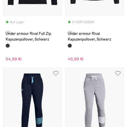
Auf Lager
8 VERFÜGBAR
(0)
(0)
Under armour Rival Full Zip
Under armour Rival
Kapuzenpullover, Schwarz
Kapuzenpullover, Schwarz
54,99 €
45,99 €