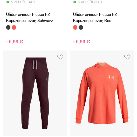
3 VERFÜGBAR
5 VERFÜGBAR
(0)
(0)
Under armour Fleece FZ
Under armour Fleece FZ
Kapuzenpullover, Schwarz
Kapuzenpullover, Red
45,99 €
45,99 €