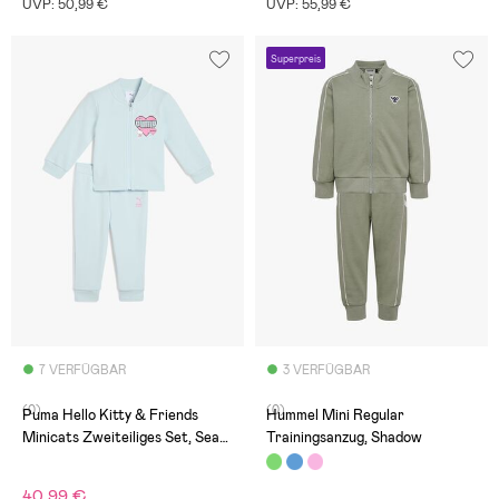
UVP: 50,99 €
UVP: 55,99 €
Superpreis
7 VERFÜGBAR
3 VERFÜGBAR
(0)
(0)
Puma Hello Kitty & Friends
Hummel Mini Regular
Minicats Zweiteiliges Set, Sea
Trainingsanzug, Shadow
Glass
40,99 €