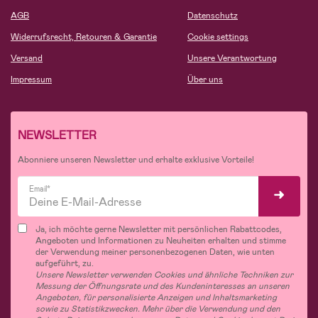
AGB
Datenschutz
Widerrufsrecht, Retouren & Garantie
Cookie settings
Versand
Unsere Verantwortung
Impressum
Über uns
NEWSLETTER
Abonniere unseren Newsletter und erhalte exklusive Vorteile!
Email*
Ja, ich möchte gerne Newsletter mit persönlichen Rabattcodes,
Angeboten und Informationen zu Neuheiten erhalten und stimme
der Verwendung meiner personenbezogenen Daten, wie unten
aufgeführt, zu.
Unsere Newsletter verwenden Cookies und ähnliche Techniken zur
Messung der Öffnungsrate und des Kundeninteresses an unseren
Angeboten, für personalisierte Anzeigen und Inhaltsmarketing
sowie zu Statistikzwecken. Mehr über die Verwendung und den