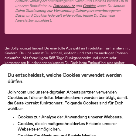
Schutz Deiner personenbezogenen Daten und Cookies kannst Du in
unseren Richtlinien zu
Datenschutz
und
Cookies
lesen. Du kannst
Deine Zustimmung zur Verwendung Deiner personenbezogenen
Daten und Cookies jederzeit widerrufen, indem Du Dich vom
Newsletter abmeldest.
Bei Jollyroom.at findest Du eine tolle Auswahl an Produkten für Familien mit
Kindern. Bei uns kannst Du schnell, einfach und stets zu niedrigen Preisen
einkaufen. Mit freiwilligem 365-Tage-Rückgaberecht und einem sehr
kompetenten Kundenservice kannst Du Dich beim Einkauf bei uns sicher
fühlen. In unserem Sortiment findest Du unter anderem Kinderwagen,
Autositze, Kinder- und Babymode, Produkte für Mütter und eine Menge
Du entscheidest, welche Cookies verwendet werden
fantastischer Einrichtungsgegenstände, Spielsachen, Babyprodukte und
dürfen.
vieles mehr. Wir haben Produkte von bekannten Herstellern wie Britax, Maxi-
Cosi, Hauck, Baby Jogger, Ergobaby, Didriksons, KidKraft, Ergobaby, Philips
Jollyroom und unsere digitalen Arbeitspartner verwenden
Avent, Jack Wolfskin, Cybex, LEGO und vielen mehr. Schau Dich um in
unserem vielfältigen Onlineshop für Kinder & Babys. Willkommen!
Cookies auf dieser Seite. Manche davon werden benötigt, damit
die Seite korrekt funktioniert. Folgende Cookies sind für Dich
wählbar:
Cookies zur Analyse der Anwendung unserer Webseite.
Cookies, die ein maßgeschneidertes Erlebnis unserer
Webseite ermöglichen.
Cookies für Werbung und Soziale Medien.