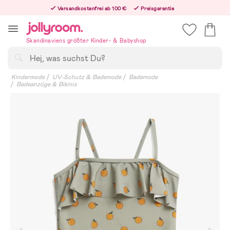
Hoppa
Versandkostenfrei ab 100 €
Preisgarantie
till
Freiwilliges 365-Tage-Rückgaberecht
innehållet
Bestelle jetzt – wir versenden noch am selben Werktag!
Skandinaviens größter Kinder- & Babyshop
Suchen
Kindermode
UV-Schutz & Bademode
Bademode
Badeanzüge & Bikinis