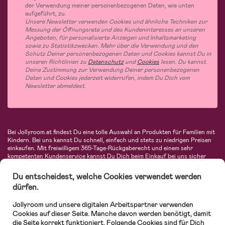
der Verwendung meiner personenbezogenen Daten, wie unten
aufgeführt, zu.
Unsere Newsletter verwenden Cookies und ähnliche Techniken zur
Messung der Öffnungsrate und des Kundeninteresses an unseren
Angeboten, für personalisierte Anzeigen und Inhaltsmarketing
sowie zu Statistikzwecken. Mehr über die Verwendung und den
Schutz Deiner personenbezogenen Daten und Cookies kannst Du in
unseren Richtlinien zu
Datenschutz
und
Cookies
lesen. Du kannst
Deine Zustimmung zur Verwendung Deiner personenbezogenen
Daten und Cookies jederzeit widerrufen, indem Du Dich vom
Newsletter abmeldest.
Bei Jollyroom.at findest Du eine tolle Auswahl an Produkten für Familien mit
Kindern. Bei uns kannst Du schnell, einfach und stets zu niedrigen Preisen
einkaufen. Mit freiwilligem 365-Tage-Rückgaberecht und einem sehr
kompetenten Kundenservice kannst Du Dich beim Einkauf bei uns sicher
fühlen. In unserem Sortiment findest Du unter anderem Kinderwagen,
Autositze, Kinder- und Babymode, Produkte für Mütter und eine Menge
Du entscheidest, welche Cookies verwendet werden
fantastischer Einrichtungsgegenstände, Spielsachen, Babyprodukte und
dürfen.
vieles mehr. Wir haben Produkte von bekannten Herstellern wie Britax, Maxi-
Cosi, Hauck, Baby Jogger, Ergobaby, Didriksons, KidKraft, Ergobaby, Philips
Jollyroom und unsere digitalen Arbeitspartner verwenden
Avent, Jack Wolfskin, Cybex, LEGO und vielen mehr. Schau Dich um in
unserem vielfältigen Onlineshop für Kinder & Babys. Willkommen!
Cookies auf dieser Seite. Manche davon werden benötigt, damit
die Seite korrekt funktioniert. Folgende Cookies sind für Dich