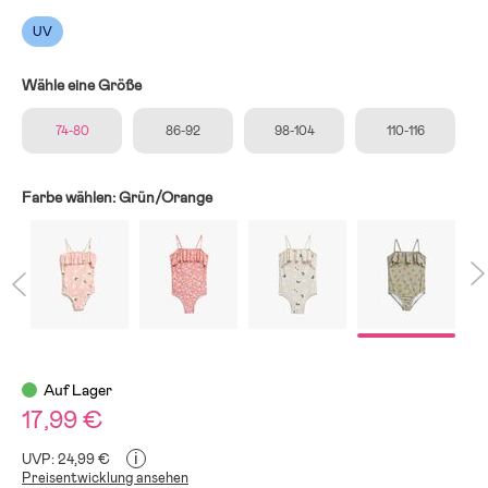
UV
Wähle eine Größe
74-80
86-92
98-104
110-116
Farbe wählen:
Grün/Orange
Auf Lager
17,99 €
i
UVP: 24,99 €
Preisentwicklung ansehen