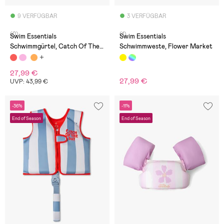
9 VERFÜGBAR
3 VERFÜGBAR
(0)
(1)
Swim Essentials
Swim Essentials
Schwimmgürtel, Catch Of The
Schwimmweste, Flower Market
Day
27,99 €
27,99 €
UVP: 43,99 €
-36%
-11%
End of Season
End of Season