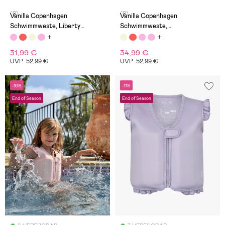
(0)
(0)
Vanilla Copenhagen
Vanilla Copenhagen
Schwimmweste, Liberty
Schwimmweste,
Beach/English Rose
Honeybee/Beige
31,99 €
34,99 €
UVP: 52,99 €
UVP: 52,99 €
-16%
-11%
End of Season
End of Season