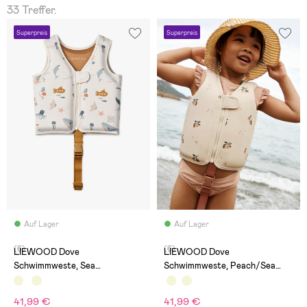
33 Treffer.
Superpreis
Superpreis
Auf Lager
Auf Lager
(6)
(6)
LIEWOOD Dove
LIEWOOD Dove
Schwimmweste, Sea
Schwimmweste, Peach/Sea
Creature/Sandy
Shell
41,99 €
41,99 €