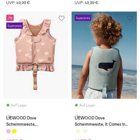
UVP: 49,99 €
UVP: 49,99 €
-7%
Superpreis
Superpreis
Auf Lager
Auf Lager
(2)
(6)
LIEWOOD Dove
LIEWOOD Dove
Schwimmweste,
Schwimmweste, It Comes In
Sweethearts/Pale Tuscany
Waves/Peppermint