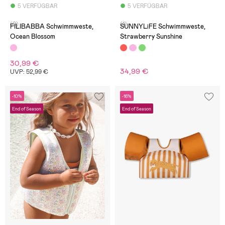
5 VERFÜGBAR
5 VERFÜGBAR
(0)
(1)
FILIBABBA Schwimmweste,
SUNNYLiFE Schwimmweste,
Ocean Blossom
Strawberry Sunshine
30,99 €
34,99 €
UVP: 52,99 €
-10%
-16%
End of Season
End of Season