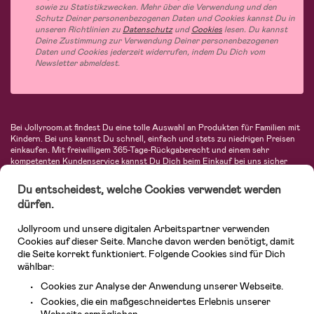
sowie zu Statistikzwecken. Mehr über die Verwendung und den
Schutz Deiner personenbezogenen Daten und Cookies kannst Du in
unseren Richtlinien zu
Datenschutz
und
Cookies
lesen. Du kannst
Deine Zustimmung zur Verwendung Deiner personenbezogenen
Daten und Cookies jederzeit widerrufen, indem Du Dich vom
Newsletter abmeldest.
Bei Jollyroom.at findest Du eine tolle Auswahl an Produkten für Familien mit
Kindern. Bei uns kannst Du schnell, einfach und stets zu niedrigen Preisen
einkaufen. Mit freiwilligem 365-Tage-Rückgaberecht und einem sehr
kompetenten Kundenservice kannst Du Dich beim Einkauf bei uns sicher
fühlen. In unserem Sortiment findest Du unter anderem Kinderwagen,
Autositze, Kinder- und Babymode, Produkte für Mütter und eine Menge
Du entscheidest, welche Cookies verwendet werden
fantastischer Einrichtungsgegenstände, Spielsachen, Babyprodukte und
dürfen.
vieles mehr. Wir haben Produkte von bekannten Herstellern wie Britax, Maxi-
Cosi, Hauck, Baby Jogger, Ergobaby, Didriksons, KidKraft, Ergobaby, Philips
Jollyroom und unsere digitalen Arbeitspartner verwenden
Avent, Jack Wolfskin, Cybex, LEGO und vielen mehr. Schau Dich um in
unserem vielfältigen Onlineshop für Kinder & Babys. Willkommen!
Cookies auf dieser Seite. Manche davon werden benötigt, damit
die Seite korrekt funktioniert. Folgende Cookies sind für Dich
wählbar:
Cookies zur Analyse der Anwendung unserer Webseite.
Cookies, die ein maßgeschneidertes Erlebnis unserer