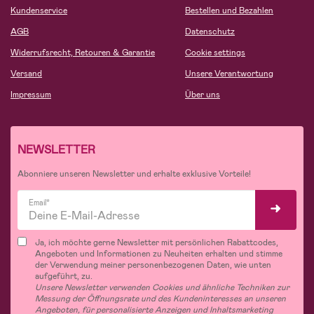
Kundenservice
Bestellen und Bezahlen
AGB
Datenschutz
Widerrufsrecht, Retouren & Garantie
Cookie settings
Versand
Unsere Verantwortung
Impressum
Über uns
NEWSLETTER
Abonniere unseren Newsletter und erhalte exklusive Vorteile!
Email*
Ja, ich möchte gerne Newsletter mit persönlichen Rabattcodes,
Angeboten und Informationen zu Neuheiten erhalten und stimme
der Verwendung meiner personenbezogenen Daten, wie unten
aufgeführt, zu.
Unsere Newsletter verwenden Cookies und ähnliche Techniken zur
Messung der Öffnungsrate und des Kundeninteresses an unseren
Angeboten, für personalisierte Anzeigen und Inhaltsmarketing