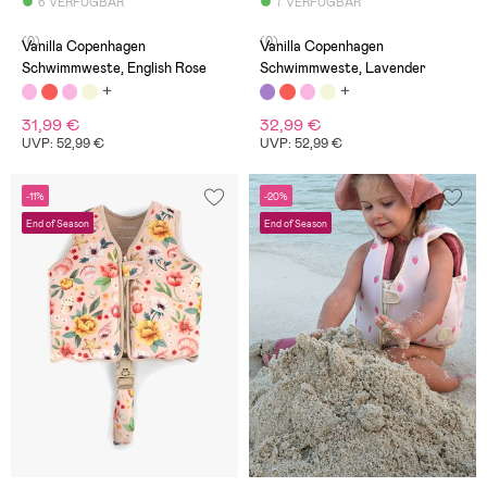
6 VERFÜGBAR
7 VERFÜGBAR
(0)
(0)
Vanilla Copenhagen
Vanilla Copenhagen
Schwimmweste, English Rose
Schwimmweste, Lavender
31,99 €
32,99 €
UVP: 52,99 €
UVP: 52,99 €
-11%
-20%
End of Season
End of Season