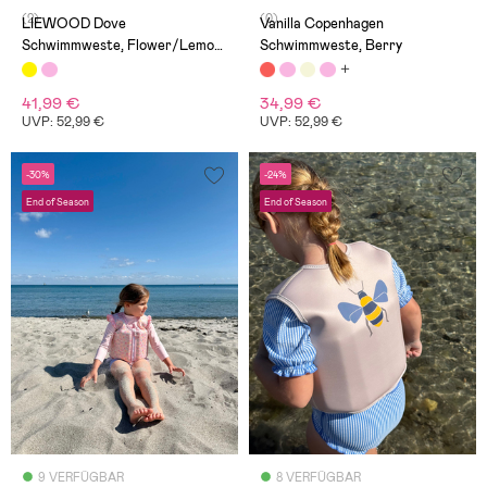
(2)
(0)
LIEWOOD Dove
Vanilla Copenhagen
Schwimmweste, Flower/Lemon
Schwimmweste, Berry
Yellow
41,99 €
34,99 €
UVP: 52,99 €
UVP: 52,99 €
-30%
-24%
End of Season
End of Season
9 VERFÜGBAR
8 VERFÜGBAR