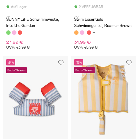
Auf Lager
2 VERFÜGBAR
(1)
(0)
SUNNYLiFE Schwimmweste,
Swim Essentials
Into the Garden
Schwimmgürtel, Roamer Brown
27,99 €
31,99 €
UVP: 43,99 €
UVP: 45,99 €
-24%
-36%
End of Season
End of Season