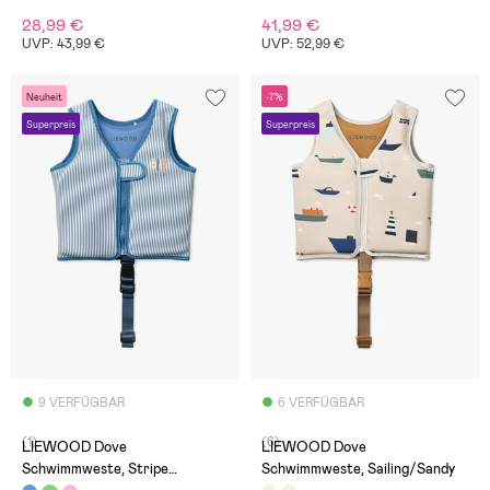
28,99 €
41,99 €
UVP: 43,99 €
UVP: 52,99 €
Neuheit
-7%
Superpreis
Superpreis
9 VERFÜGBAR
6 VERFÜGBAR
(1)
(6)
LIEWOOD Dove
LIEWOOD Dove
Schwimmweste, Stripe
Schwimmweste, Sailing/Sandy