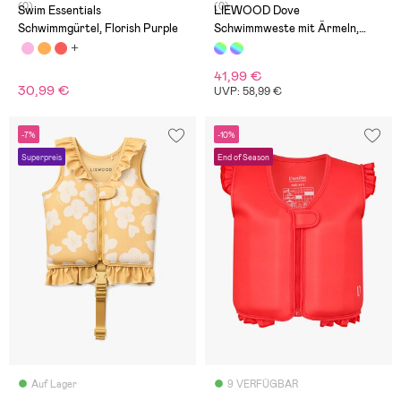
(0)
(0)
Swim Essentials
LIEWOOD Dove
Schwimmgürtel, Florish Purple
Schwimmweste mit Ärmeln,
Riverside Multi Mix
41,99 €
30,99 €
UVP: 58,99 €
-7%
-10%
Superpreis
End of Season
Auf Lager
9 VERFÜGBAR