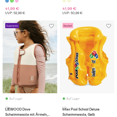
Riverside/Creme de la Creme
41,99 €
41,99 €
UVP: 52,99 €
UVP: 50,99 €
Superpreis
Neuheit
Auf Lager
Auf Lager
(0)
(0)
LIEWOOD Dove
Intex Pool School Deluxe
Schwimmweste mit Ärmeln,
Schwimmweste, Gelb