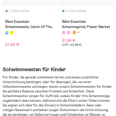
2 VERFÜGBAR
5 VERFÜGBAR
(1)
(0)
Swim Essentials
Swim Essentials
Schwimmweste, Catch Of The
Schwimmgürtel, Flower Market
Day
31,99 €
27,99 €
UVP: 43,99 €
Schwimmwesten für Kinder
Für Kinder, die gerade schwimmen lernen und etwas zusätzliche
Unterstützung benötigen, oder für diejenigen, die von einer
Vollschwimmweste umsteigen, bieten unsere Schwimmwesten für Kinder
die perfekte Balance zwischen Freiheit und Sicherheit. Diese
Schwimmwesten sorgen für Auftrieb, sodass Kinder ihre Schwimmzüge
ungehindert üben können, während sich die Eltern sicher fühlen können.
Sie eignen sich ideal für den Einsatz in Schwimmbädern, Seen oder
ruhigen Gewässern und bieten jungen Schwimmern die Unterstützung,
die sie benötigen, um Selbstvertrauen und Fähigkeiten im Wasser zu