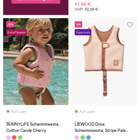
41,99 €
UVP: 52,99 €
-15%
-9%
End of Season
Superpreis
Auf Lager
Auf Lager
(1)
(1)
SUNNYLiFE Schwimmweste,
LIEWOOD Dove
Cotton Candy Cherry
Schwimmweste, Stripe Pale
Tuscany/Creme de la creme