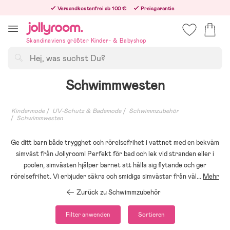
Hoppa
Versandkostenfrei ab 100 €
Preisgarantie
till
Freiwilliges 365-Tage-Rückgaberecht
innehållet
Bestelle heute, dann versenden wir direkt nach dem Feiertag
Skandinaviens größter Kinder- & Babyshop
Suchen
Schwimmwesten
Kindermode
UV-Schutz & Bademode
Schwimmzubehör
Schwimmwesten
Ge ditt barn både trygghet och rörelsefrihet i vattnet med en bekväm
simväst från Jollyroom! Perfekt för bad och lek vid stranden eller i
poolen, simvästen hjälper barnet att hålla sig flytande och ger
rörelsefrihet. Vi erbjuder säkra och smidiga simvästar från väl
...
Mehr
Zurück zu Schwimmzubehör
Filter anwenden
Sortieren