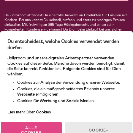
Bei Jollyroom.at findest Du eine tolle Auswahl an Produkten für Familien mit
Kindern. Bei uns kannst Du schnell, einfach und stets zu niedrigen Preisen
einkaufen. Mit freiwilligem 365-Tage-Rückgaberecht und einem sehr
kompetenten Kundenservice kannst Du Dich beim Einkauf bei uns sicher
fühlen. In unserem Sortiment findest Du unter anderem Kinderwagen,
Autositze, Kinder- und Babymode, Produkte für Mütter und eine Menge
Du entscheidest, welche Cookies verwendet werden
fantastischer Einrichtungsgegenstände, Spielsachen, Babyprodukte und
dürfen.
vieles mehr. Wir haben Produkte von bekannten Herstellern wie Britax, Maxi-
Cosi, Hauck, Baby Jogger, Ergobaby, Didriksons, KidKraft, Ergobaby, Philips
Jollyroom und unsere digitalen Arbeitspartner verwenden
Avent, Jack Wolfskin, Cybex, LEGO und vielen mehr. Schau Dich um in
unserem vielfältigen Onlineshop für Kinder & Babys. Willkommen!
Cookies auf dieser Seite. Manche davon werden benötigt, damit
die Seite korrekt funktioniert. Folgende Cookies sind für Dich
wählbar:
Cookies zur Analyse der Anwendung unserer Webseite.
Cookies, die ein maßgeschneidertes Erlebnis unserer
Webseite ermöglichen.
Kundendienst
Cookies für Werbung und Soziale Medien.
Lies mehr über Cookies
© 2026 Jollyroom GmbH. Alle Rechte vorbehalten.
ALLE
COOKIE-
COOKIES