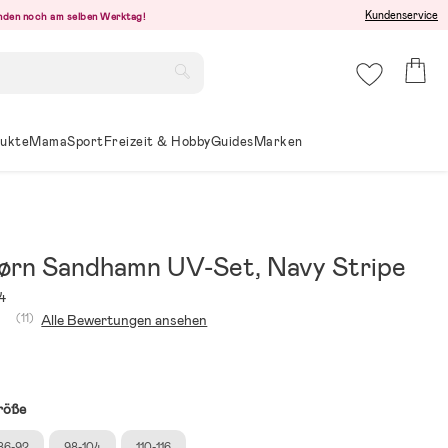
Kundenservice
senden noch am selben Werktag!
ukte
Mama
Sport
Freizeit & Hobby
Guides
Marken
ørn Sandhamn UV-Set, Navy Stripe
4
(11)
Alle Bewertungen ansehen
röße
86-92
98-104
110-116