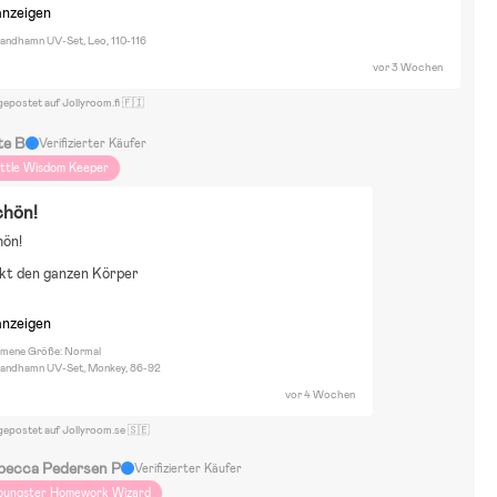
anzeigen
andhamn UV-Set, Leo, 110-116
vor 3 Wochen
gepostet auf Jollyroom.fi 🇫🇮
te B
Verifizierter Käufer
ittle Wisdom Keeper
chön!
hön!
kt den ganzen Körper
anzeigen
ene Größe: Normal
Sandhamn UV-Set, Monkey, 86-92
vor 4 Wochen
gepostet auf Jollyroom.se 🇸🇪
becca Pedersen P
Verifizierter Käufer
oungster Homework Wizard