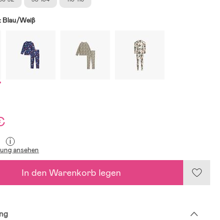
:
Blau/Weiβ
€
i
lung ansehen
In den Warenkorb legen
ng