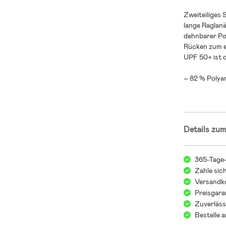
Zweiteiliges
lange Raglanä
dehnbarer Po
Rücken zum e
UPF 50+ ist d
– 82 % Polyam
Details zum
365-Tage
Zahle sic
Versandko
Preisgara
Zuverläss
Bestelle 