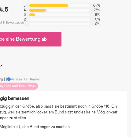
5
64%
4.5
4
27%
3
9%
2
0%
uf 11 Bewertungen
1
0%
be eine Bewertung ab
ra H
Verifizierter Käufer
iny Hide-and-Seek Ninja
gig bemessen
zügig in der Größe, also passt sie bestimmt noch in Größe 116. Ein 
ug, weil sie ziemlich locker am Bund sitzt und es keine Möglichkeit 
enger zu stellen.
Möglichkeit, den Bund enger zu machen