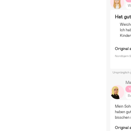
W
D
Hat gut
Z
Weich
Ich ha
Kinder
Original 
Nordbjørn 
Ursprünglich 
Ma
Y
B
M
Mein Sohn
W
haben gut
Z
bisschen 
Original 