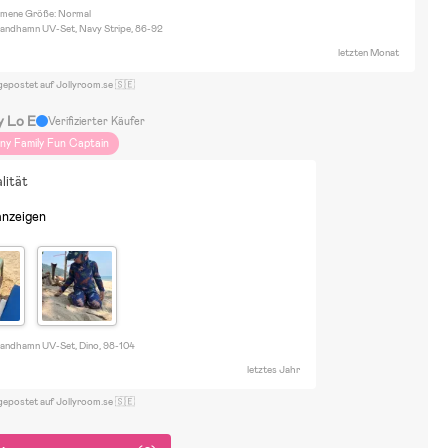
ene Größe: Normal
andhamn UV-Set, Navy Stripe, 86-92
letzten Monat
gepostet auf Jollyroom.se 🇸🇪
y Lo E
Verifizierter Käufer
iny Family Fun Captain
lität
anzeigen
andhamn UV-Set, Dino, 98-104
letztes Jahr
gepostet auf Jollyroom.se 🇸🇪