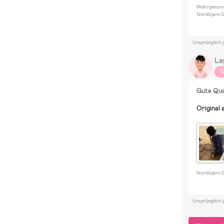
Wahrgenomm
Nordbjørn S
Ursprünglich 
La
T
Gute Qua
Original 
Nordbjørn S
Ursprünglich 