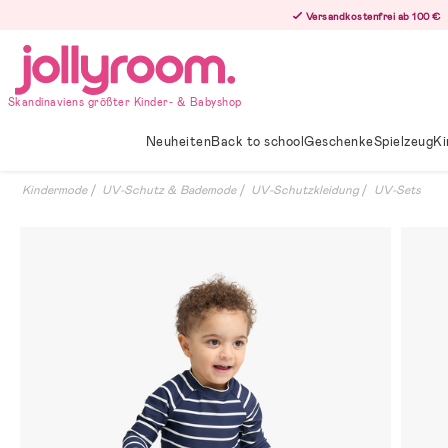
Hoppa
Versandkostenfrei ab 100 €
till
innehållet
Skandinaviens größter Kinder- & Babyshop
Neuheiten
Back to school
Geschenke
Spielzeug
Ki
Kindermode
UV-Schutz & Bademode
UV-Schutzkleidung
UV-Sets