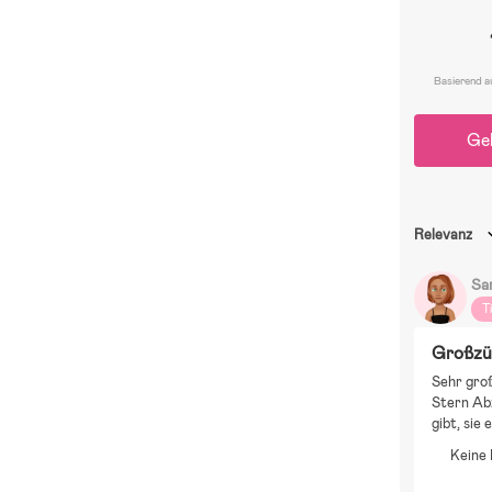
Basierend a
Ge
Relevanz
Sa
T
Großzü
Sehr groß
Stern Abz
gibt, sie 
Keine 