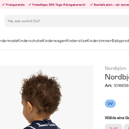
Preisgarantie
Freiwilliges 365-Tage-Rückgaberecht
Bestelle jetzt – wir ver
Suchen
ndermode
Kinderschuhe
Kinderwagen
Kindersitze
Kinderzimmer
Babyprod
Nordbjörn
Nordbj
Art:
1016638
UV
Wähle eine G
74-80