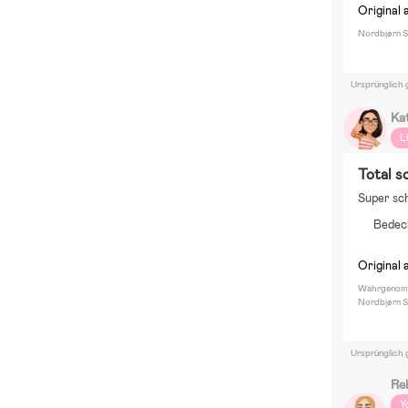
Original 
Nordbjørn S
Ursprünglich 
Ka
L
Total s
Super sc
Bedec
Original 
Wahrgenomm
Nordbjørn 
Ursprünglich 
Re
Y