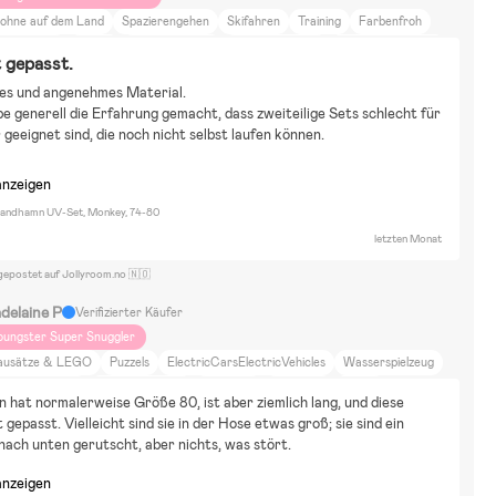
ohne auf dem Land
Spazierengehen
Skifahren
Training
Farbenfroh
IY-Projekte
Reisen
Raus aufs Land
Tiere und Natur
Essen und Trinken
 gepasst.
uhause und Garten
Emmaljunga
es und angenehmes Material.
be generell die Erfahrung gemacht, dass zweiteilige Sets schlecht für
 geeignet sind, die noch nicht selbst laufen können.
anzeigen
Sandhamn UV-Set, Monkey, 74-80
letzten Monat
gepostet auf Jollyroom.no 🇳🇴
delaine P
Verifizierter Käufer
oungster Super Snuggler
ausätze & LEGO
Puzzels
ElectricCarsElectricVehicles
Wasserspielzeug
alen & Basteln
Winterspielzeug
BallSport
Wohnung
ÖPNV
 hat normalerweise Größe 80, ist aber ziemlich lang, und diese 
ohne auf dem Land
Wohne in der Stadt
Schönheit und Mode
Einrichtung
 gepasst. Vielleicht sind sie in der Hose etwas groß; sie sind ein 
uhause und Garten
Essen und Trinken
DIY-Projekte
Neutrale Farben
nach unten gerutscht, aber nichts, was stört.
anzeigen