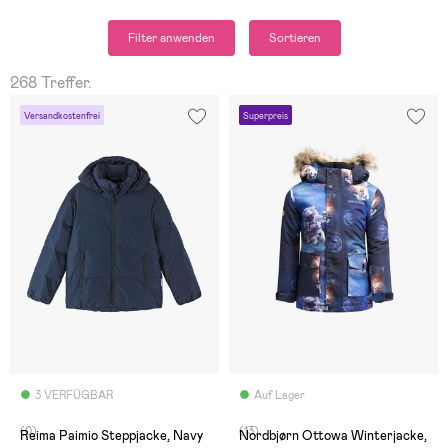
Filter anwenden
Sortieren
268 Treffer.
Versandkostenfrei
Superpreis
3 VERFÜGBAR
Auf Lager
(0)
(13)
Reima Paimio Steppjacke, Navy
Nordbjørn Ottowa Winterjacke,