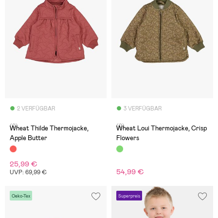
2 VERFÜGBAR
3 VERFÜGBAR
(0)
(0)
Wheat Thilde Thermojacke,
Wheat Loui Thermojacke, Crisp
Apple Butter
Flowers
25,99 €
54,99 €
UVP: 69,99 €
Oeko-Tex
Superpreis