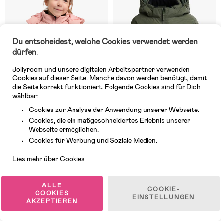
Du entscheidest, welche Cookies verwendet werden
dürfen.
Jollyroom und unsere digitalen Arbeitspartner verwenden
Cookies auf dieser Seite. Manche davon werden benötigt, damit
die Seite korrekt funktioniert. Folgende Cookies sind für Dich
wählbar:
Cookies zur Analyse der Anwendung unserer Webseite.
Cookies, die ein maßgeschneidertes Erlebnis unserer
Auf Lager
Auf Lager
Webseite ermöglichen.
Kundendienst
(5)
(5)
Cookies für Werbung und Soziale Medien.
Nordbjørn Star Reflektierender
Nordbjørn Star Reflektierende
Winterjacke, Rosa
Winterjacke, Grün
Lies mehr über Cookies
39,99 €
39,99 €
UVP: 79,99 €
UVP: 79,99 €
ALLE
COOKIE-
COOKIES
EINSTELLUNGEN
AKZEPTIEREN
1
/
5