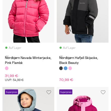
Auf Lager
Auf Lager
(5)
(2)
Nordbjørn Nevada Winterjacke,
Nordbjørn Hafjell Skijacke,
Pink Flambè
Black Beauty
31,99 €
70,99 €
UVP: 54,99 €
Superpreis
Superpreis