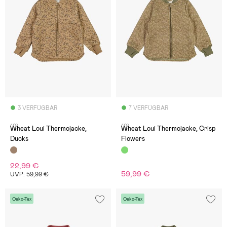
3 VERFÜGBAR
7 VERFÜGBAR
(0)
(0)
Wheat Loui Thermojacke,
Wheat Loui Thermojacke, Crisp
Ducks
Flowers
22,99 €
59,99 €
UVP: 59,99 €
Oeko-Tex
Oeko-Tex