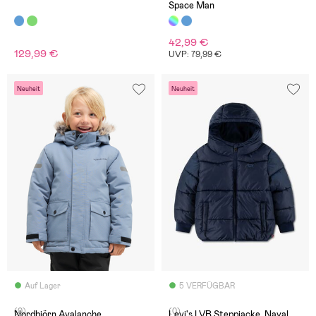
Space Man
42,99 €
129,99 €
UVP: 79,99 €
Neuheit
Neuheit
Auf Lager
5 VERFÜGBAR
(0)
(0)
Nordbjörn Avalanche
Levi's LVB Steppjacke, Naval