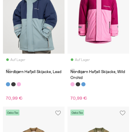
Auf Lager
Auf Lager
(2)
(2)
Nordbjørn Hafjell Skijacke, Lead
Nordbjørn Hafjell Skijacke, Wild
Orchid
70,99 €
70,99 €
Oeko-Tex
Oeko-Tex