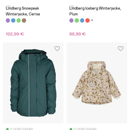
(0)
(0)
Lindberg Snowpeak
Lindberg Iceberg Winterjacke,
Winterjacke, Cerise
Plum
122,99 €
88,99 €
3 VERFÜGBAR
2 VERFÜGBAR