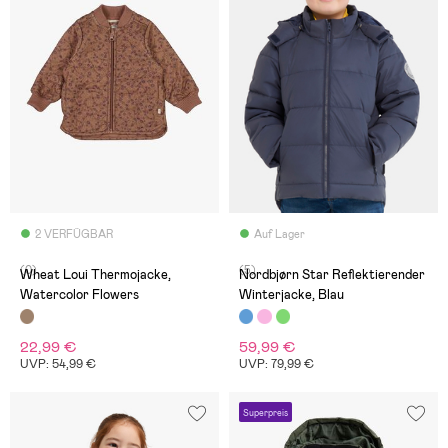
2 VERFÜGBAR
Auf Lager
(0)
(5)
Wheat Loui Thermojacke,
Nordbjørn Star Reflektierender
Watercolor Flowers
Winterjacke, Blau
22,99 €
59,99 €
UVP: 54,99 €
UVP: 79,99 €
Superpreis