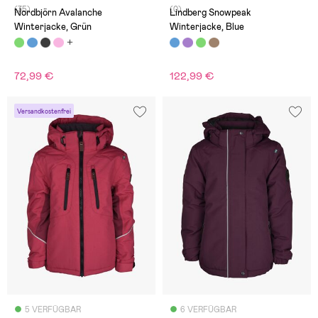
(35)
(0)
Nordbjörn Avalanche
Lindberg Snowpeak
Winterjacke, Grün
Winterjacke, Blue
72,99 €
122,99 €
Versandkostenfrei
5 VERFÜGBAR
6 VERFÜGBAR