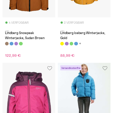
4 VERFÜGBAR
2 VERFÜGBAR
(0)
(0)
Lindberg Snowpeak
Lindberg Iceberg Winterjacke,
Winterjacke, Sudan Brown
Gold
122,99 €
88,99 €
Versandkostenfrei