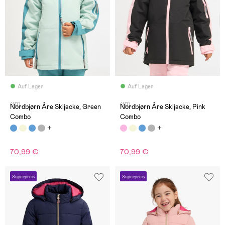
Auf Lager
Auf Lager
(10)
(10)
Nordbjørn Åre Skijacke, Green
Nordbjørn Åre Skijacke, Pink
Combo
Combo
70,99 €
70,99 €
Superpreis
Superpreis