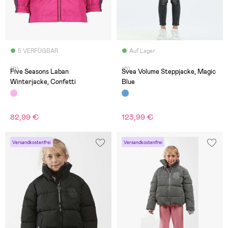
5 VERFÜGBAR
Auf Lager
(0)
(0)
Five Seasons Laban
Svea Volume Steppjacke, Magic
Winterjacke, Confetti
Blue
82,99 €
123,99 €
Versandkostenfrei
Versandkostenfrei