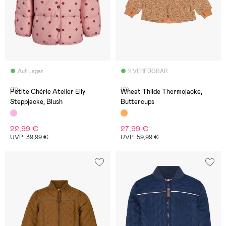
Auf Lager
2 VERFÜGBAR
(8)
(0)
Petite Chérie Atelier Eily
Wheat Thilde Thermojacke,
Steppjacke, Blush
Buttercups
22,99 €
27,99 €
UVP: 39,99 €
UVP: 59,99 €