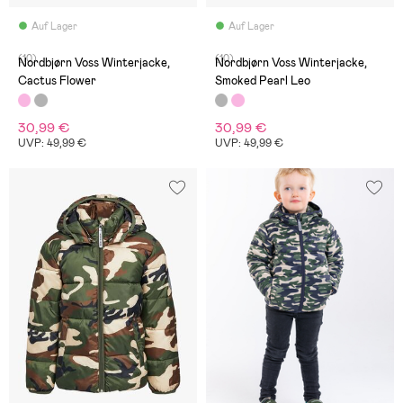
Auf Lager
Auf Lager
(10)
(10)
Nordbjørn Voss Winterjacke,
Nordbjørn Voss Winterjacke,
Cactus Flower
Smoked Pearl Leo
30,99 €
30,99 €
UVP: 49,99 €
UVP: 49,99 €