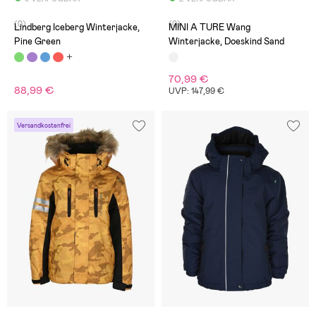
(0)
(0)
Lindberg Iceberg Winterjacke,
MINI A TURE Wang
Pine Green
Winterjacke, Doeskind Sand
70,99 €
88,99 €
UVP: 147,99 €
Versandkostenfrei