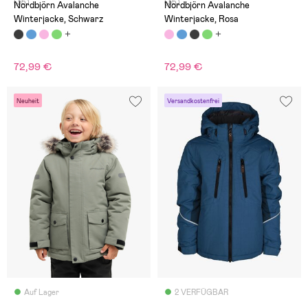
(35)
(35)
Nordbjörn Avalanche
Nordbjörn Avalanche
Winterjacke, Schwarz
Winterjacke, Rosa
72,99 €
72,99 €
Neuheit
Versandkostenfrei
Auf Lager
2 VERFÜGBAR