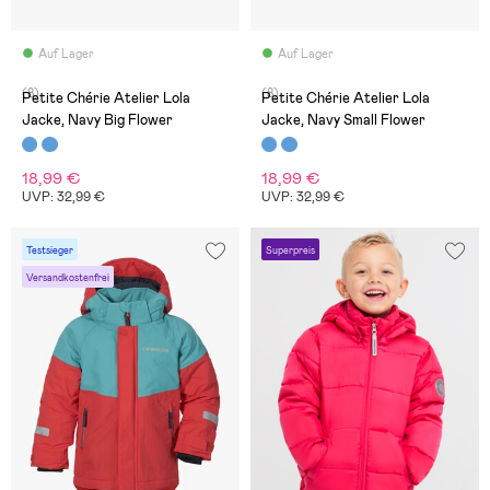
Auf Lager
Auf Lager
(8)
(8)
Petite Chérie Atelier Lola
Petite Chérie Atelier Lola
Jacke, Navy Big Flower
Jacke, Navy Small Flower
18,99 €
18,99 €
UVP: 32,99 €
UVP: 32,99 €
Testsieger
Superpreis
Versandkostenfrei