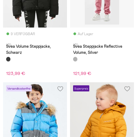
9 VERFÜGBAR
Auf Lager
(0)
(0)
Svea Volume Steppjacke,
Svea Steppjacke Reflective
Schwarz
Volume, Silver
123,99 €
121,99 €
Versandkostenfrei
Superpreis