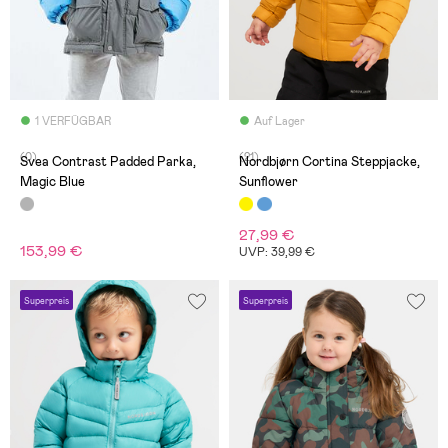
1 VERFÜGBAR
Auf Lager
(0)
(21)
Svea Contrast Padded Parka,
Nordbjørn Cortina Steppjacke,
Magic Blue
Sunflower
27,99 €
153,99 €
UVP: 39,99 €
Superpreis
Superpreis