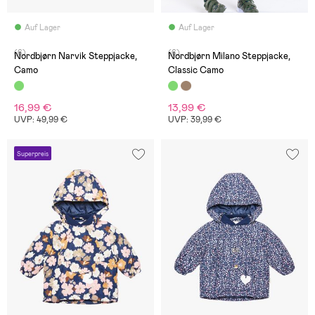
Auf Lager
Auf Lager
(6)
(6)
Nordbjørn Narvik Steppjacke,
Nordbjørn Milano Steppjacke,
Camo
Classic Camo
16,99 €
13,99 €
UVP: 49,99 €
UVP: 39,99 €
Superpreis