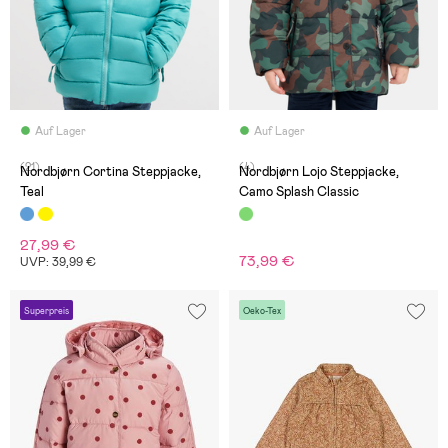
Auf Lager
Auf Lager
(21)
(4)
Nordbjørn Cortina Steppjacke,
Nordbjørn Lojo Steppjacke,
Teal
Camo Splash Classic
27,99 €
73,99 €
UVP: 39,99 €
Superpreis
Oeko-Tex