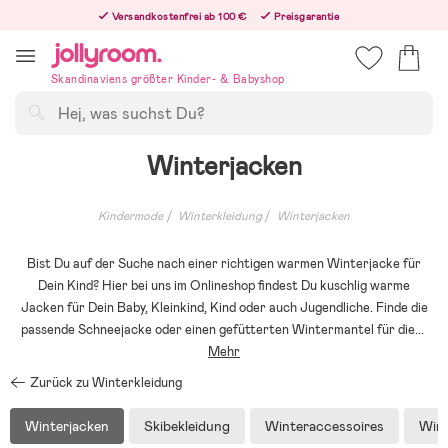
Hoppa
Versandkostenfrei ab 100 €
Preisgarantie
till
Freiwilliges 365-Tage-Rückgaberecht
innehållet
Bestelle heute, dann versenden wir direkt nach dem Feiertag
Skandinaviens größter Kinder- & Babyshop
Suchen
Winterjacken
Kindermode
Winterkleidung
Winterjacken
Bist Du auf der Suche nach einer richtigen warmen Winterjacke für
Dein Kind? Hier bei uns im Onlineshop findest Du kuschlig warme
Jacken für Dein Baby, Kleinkind, Kind oder auch Jugendliche. Finde die
passende Schneejacke oder einen gefütterten Wintermantel für die
...
Mehr
Zurück zu Winterkleidung
Winterjacken
Skibekleidung
Winteraccessoires
Win