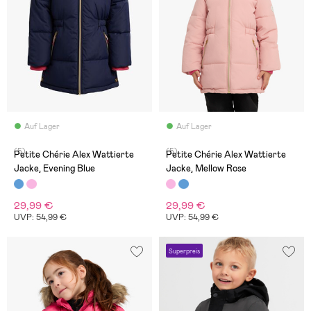
Auf Lager
Auf Lager
(5)
(5)
Petite Chérie Alex Wattierte
Petite Chérie Alex Wattierte
Jacke, Evening Blue
Jacke, Mellow Rose
29,99 €
29,99 €
UVP: 54,99 €
UVP: 54,99 €
Superpreis