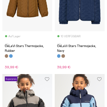
Auf Lager
10 VERFÜGBAR
(0)
(0)
CeLaVi Stars Thermojacke,
CeLaVi Stars Thermojacke,
Rubber
Navy
39,99 €
39,99 €
Superpreis