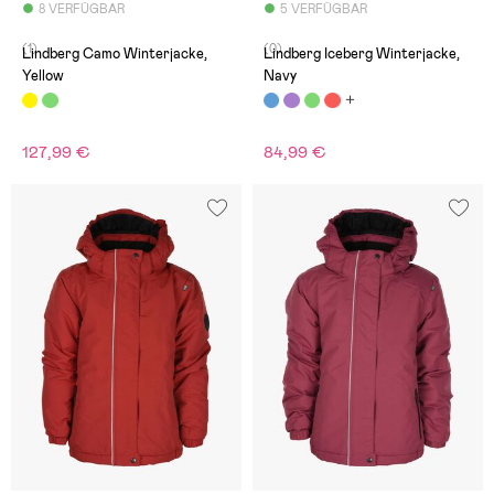
8 VERFÜGBAR
5 VERFÜGBAR
(1)
(0)
Lindberg Camo Winterjacke,
Lindberg Iceberg Winterjacke,
Yellow
Navy
127,99 €
84,99 €