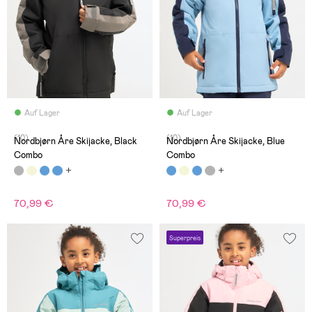
Auf Lager
Auf Lager
(10)
(10)
Nordbjørn Åre Skijacke, Black
Nordbjørn Åre Skijacke, Blue
Combo
Combo
70,99 €
70,99 €
Superpreis