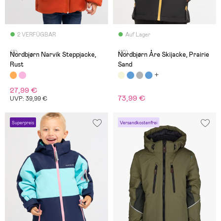
2 VERFÜGBAR
Auf Lager
(8)
(10)
Nordbjørn Narvik Steppjacke,
Nordbjørn Åre Skijacke, Prairie
Rust
Sand
27,99 €
73,99 €
UVP: 39,99 €
Superpreis
Versandkostenfrei