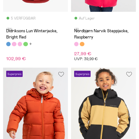
5 VERFÜGBAR
Auf Lager
(31)
(8)
Didriksons Lun Winterjacke,
Nordbjørn Narvik Steppjacke,
Bright Red
Raspberry
27,99 €
102,99 €
UVP: 39,99 €
Superpreis
Superpreis