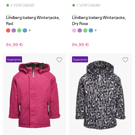
2 VERFÜGBAR
7 VERFÜGBAR
(0)
(0)
Lindberg Iceberg Winterjacke,
Lindberg Iceberg Winterjacke,
Red
Dry Rose
84,99 €
84,99 €
Superpreis
Superpreis