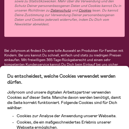
sowie zu Statistikzwecken. Mehr über die Verwendung und den
Schutz Deiner personenbezogenen Daten und Cookies kannst Du in
unseren Richtlinien zu
Datenschutz
und
Cookies
lesen. Du kannst
Deine Zustimmung zur Verwendung Deiner personenbezogenen
Daten und Cookies jederzeit widerrufen, indem Du Dich vom
Newsletter abmeldest.
Bei Jollyroom.at findest Du eine tolle Auswahl an Produkten für Familien mit
Kindern. Bei uns kannst Du schnell, einfach und stets zu niedrigen Preisen
einkaufen. Mit freiwilligem 365-Tage-Rückgaberecht und einem sehr
kompetenten Kundenservice kannst Du Dich beim Einkauf bei uns sicher
fühlen. In unserem Sortiment findest Du unter anderem Kinderwagen,
Autositze, Kinder- und Babymode, Produkte für Mütter und eine Menge
Du entscheidest, welche Cookies verwendet werden
fantastischer Einrichtungsgegenstände, Spielsachen, Babyprodukte und
dürfen.
vieles mehr. Wir haben Produkte von bekannten Herstellern wie Britax, Maxi-
Cosi, Hauck, Baby Jogger, Ergobaby, Didriksons, KidKraft, Ergobaby, Philips
Jollyroom und unsere digitalen Arbeitspartner verwenden
Avent, Jack Wolfskin, Cybex, LEGO und vielen mehr. Schau Dich um in
unserem vielfältigen Onlineshop für Kinder & Babys. Willkommen!
Cookies auf dieser Seite. Manche davon werden benötigt, damit
die Seite korrekt funktioniert. Folgende Cookies sind für Dich
wählbar:
Cookies zur Analyse der Anwendung unserer Webseite.
Cookies, die ein maßgeschneidertes Erlebnis unserer
Webseite ermöglichen.