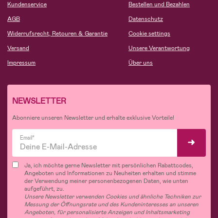
Kundenservice
Bestellen und Bezahlen
AGB
Datenschutz
Widerrufsrecht, Retouren & Garantie
Cookie settings
Versand
Unsere Verantwortung
Impressum
Über uns
NEWSLETTER
Abonniere unseren Newsletter und erhalte exklusive Vorteile!
Email*
Ja, ich möchte gerne Newsletter mit persönlichen Rabattcodes,
Angeboten und Informationen zu Neuheiten erhalten und stimme
der Verwendung meiner personenbezogenen Daten, wie unten
aufgeführt, zu.
Unsere Newsletter verwenden Cookies und ähnliche Techniken zur
Messung der Öffnungsrate und des Kundeninteresses an unseren
Angeboten, für personalisierte Anzeigen und Inhaltsmarketing