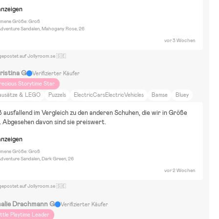
anzeigen
mene Größe: Groß
dventure Sandalen, Mahogany Rose, 26
vor 3 Wochen
gepostet auf Jollyroom.se 🇸🇪
ristina G
Verifizierter Käufer
recious Storytime Star
ausätze & LEGO
Puzzels
ElectricCarsElectricVehicles
Bamse
Bluey
eppa Wutz
Marvel
Minions
Pippi Langstrumpf
 ausfallend im Vergleich zu den anderen Schuhen, die wir in Größe 
pongeBob Schwammkopf
Disney Cars
Disney Spiderman
 Abgesehen davon sind sie preiswert.
arvel Spider-Man
Wohnung
Zu Fuß
DIY-Projekte
Kunst und Kultur
anzeigen
lm und Literatur
Zuhause und Garten
Spazierengehen
mene Größe: Groß
dventure Sandalen, Dark Green, 26
vor 2 Wochen
gepostet auf Jollyroom.se 🇸🇪
alie Drachmann G
Verifizierter Käufer
ittle Playtime Leader