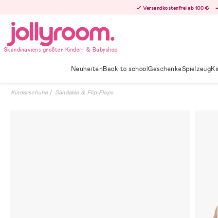
Hoppa
Versandkostenfrei ab 100 €
till
innehållet
Skandinaviens größter Kinder- & Babyshop
Neuheiten
Back to school
Geschenke
Spielzeug
Ki
Kinderschuhe
Sandalen & Flip-Flops