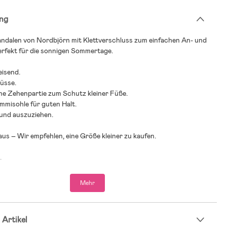
ng
ndalen von Nordbjörn mit Klettverschluss zum einfachen An- und
erfekt für die sonnigen Sommertage.
isend.
lüsse.
ne Zehenpartie zum Schutz kleiner Füße.
mmisohle für guten Halt.
 und auszuziehen.
 aus – Wir empfehlen, eine Größe kleiner zu kaufen.
.
Mehr
 Artikel