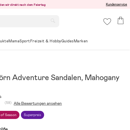
Kundenservice
den wir direkt nach dem Feiertag
ukte
Mama
Sport
Freizeit & Hobby
Guides
Marken
örn Adventure Sandalen, Mahogany
4
(59)
Alle Bewertungen ansehen
 of Season
Superpreis
röße