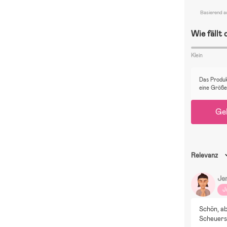
Basierend a
Wie fällt
Klein
Das Produk
eine Größe
Ge
Relevanz
Je
J
Schön, ab
Scheuerst