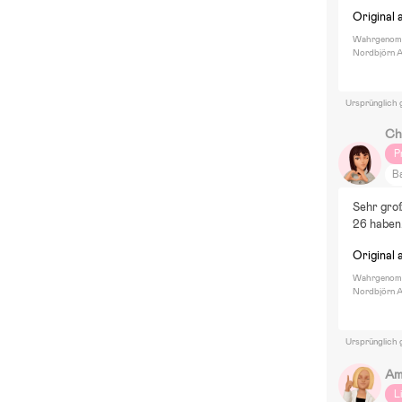
Original 
Wahrgenom
Nordbjörn A
Ursprünglich 
Ch
P
B
P
Sehr groß
S
26 haben.
M
Original 
Fi
Wahrgenom
Nordbjörn A
Ursprünglich 
Am
L