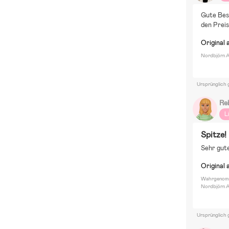
Gute Besc
den Preis
Original 
Nordbjörn Ad
Ursprünglich 
Re
L
Spitze!
Sehr gut
Original 
Wahrgenomm
Nordbjörn A
Ursprünglich 