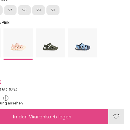
27
28
29
30
:
Pink
€
0 € (-10%)
i
lung ansehen
In den Warenkorb legen