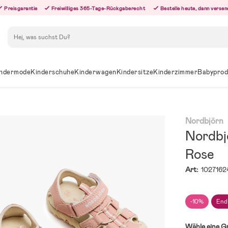
Preisgarantie
Freiwilliges 365-Tage-Rückgaberecht
Bestelle heute, dann versen
Suchen
ndermode
Kinderschuhe
Kinderwagen
Kindersitze
Kinderzimmer
Babyprod
Nordbjörn
Nordbj
Rose
Art:
1027162
-10%
End
Wähle eine G