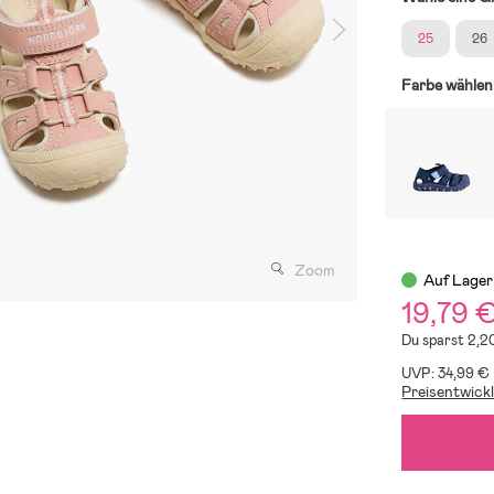
25
26
Farbe wählen
Zoom
Auf Lager
19,79 
Du sparst 2,2
UVP: 34,99 €
Preisentwick