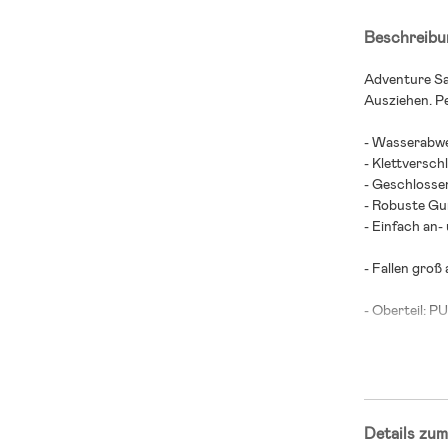
Beschreibu
Adventure Sa
Ausziehen. P
- Wasserabwe
- Klettversch
- Geschlosse
- Robuste Gu
- Einfach an-
- Fallen groß
- Oberteil: PU
- Sohle: TPR.
Details zum