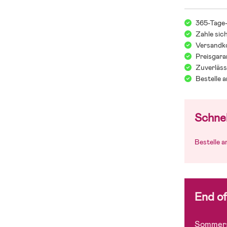
365-Tage
Zahle sic
Versandko
Preisgara
Zuverläss
Bestelle 
Schnel
Bestelle 
End o
Sommers