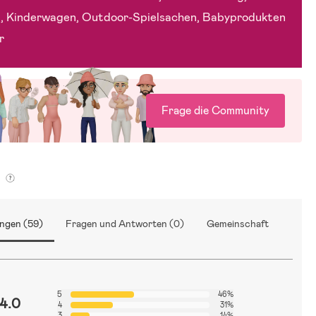
, Kinderwagen, Outdoor-Spielsachen, Babyprodukten
r
Frage die Community
g
ngen (59)
Fragen und Antworten (0)
Gemeinschaft
5
46%
4.0
4
31%
3
14%