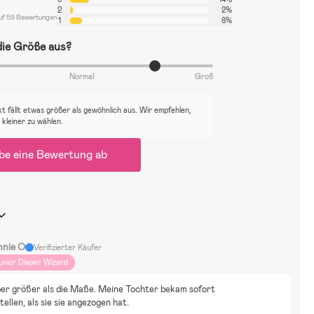
2
2%
uf 59 Bewertungen
1
8%
 die Größe aus?
Normal
Groß
t fällt etwas größer als gewöhnlich aus. Wir empfehlen,
 kleiner zu wählen.
be eine Bewertung ab
nnie O
Verifizierter Käufer
unior Diaper Wizard
er größer als die Maße. Meine Tochter bekam sofort 
ellen, als sie sie angezogen hat.