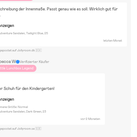
hreibung der Innenmaße. Passt genau wie es soll. Wirklich gut für 
.
anzeigen
venture Sandalen, Twilight Blue, 25
letzten Monat
gepostet auf Jollyroom.dk 🇩🇰
becca W
Verifizierter Käufer
ittle Lunchbox Legend
er Schuh für den Kindergarten!
anzeigen
ene Größe: Normal
dventure Sandalen, Dark Green, 23
vor 2 Monaten
gepostet auf Jollyroom.se 🇸🇪