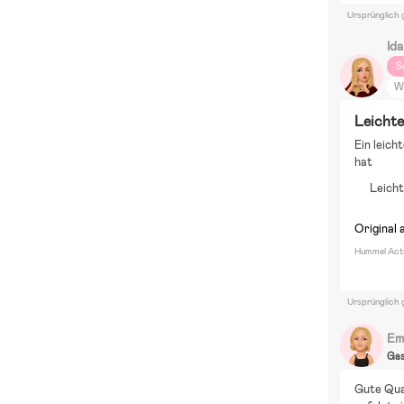
Ursprünglich 
Ida
S
W
As
Leicht
P
Ein leich
Es
hat
S
Leicht
Original 
Hummel Actus
Ursprünglich 
Em
Ga
Gute Qual