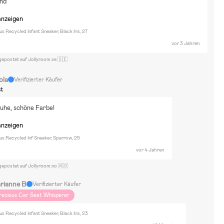
ind
anzeigen
 Recycled Infant Sneaker, Black Iris, 27
vor 3 Jahren
gepostet auf Jollyroom.se 🇸🇪
ola
Verifizierter Käufer
st
uhe, schöne Farbe!
anzeigen
s Recycled Inf Sneaker, Sparrow, 25
vor 4 Jahren
gepostet auf Jollyroom.no 🇳🇴
rianne B
Verifizierter Käufer
recious Car Seat Whisperer
 Recycled Infant Sneaker, Black Iris, 23