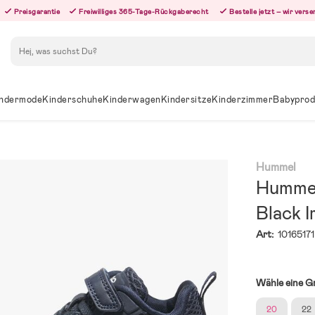
Preisgarantie
Freiwilliges 365-Tage-Rückgaberecht
Bestelle jetzt – wir ver
Suchen
ndermode
Kinderschuhe
Kinderwagen
Kindersitze
Kinderzimmer
Babyprod
Hummel
Hummel
Black I
Art:
10165171
Wähle eine G
20
22