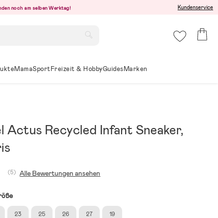
Kundenservice
senden noch am selben Werktag!
ukte
Mama
Sport
Freizeit & Hobby
Guides
Marken
 Actus Recycled Infant Sneaker,
ris
(5)
Alle Bewertungen ansehen
röße
23
25
26
27
19