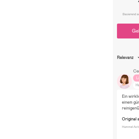
Basierend a
Ge
Relevanz
Cec
L
H
R
Ein wirkl
Sp
einem gün
reinigen☺
Original 
Hummel Actus