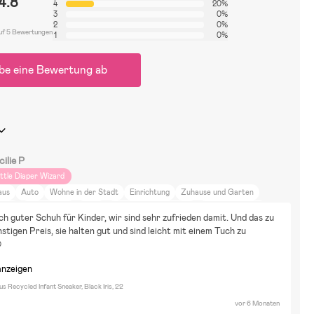
4.8
4
20%
3
0%
2
0%
uf 5 Bewertungen
1
0%
be eine Bewertung ab
ilie P
ittle Diaper Wizard
aus
Auto
Wohne in der Stadt
Einrichtung
Zuhause und Garten
eisen
DIY-Projekte
Bluey
Puppen & Kuscheltiere
Malen & Basteln
ich guter Schuh für Kinder, wir sind sehr zufrieden damit. Und das zu 
iele
Verkleidungen
stigen Preis, sie halten gut und sind leicht mit einem Tuch zu 
️
anzeigen
 Recycled Infant Sneaker, Black Iris, 22
vor 6 Monaten