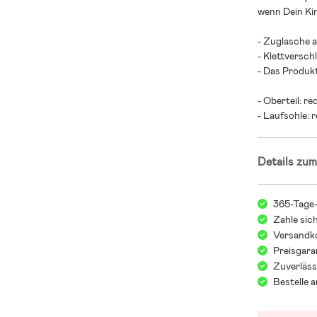
wenn Dein Kin
- Zuglasche a
- Klettversch
- Das Produkt
- Oberteil: r
- Laufsohle: 
Details zum
365-Tage
Zahle sic
Versandko
Preisgara
Zuverläss
Bestelle 