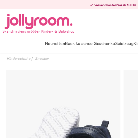
Hoppa
Versandkostenfrei ab 100 €
till
innehållet
Skandinaviens größter Kinder- & Babyshop
Neuheiten
Back to school
Geschenke
Spielzeug
Ki
Kinderschuhe
Sneaker