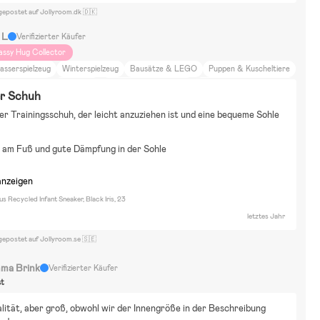
gepostet auf Jollyroom.dk 🇩🇰
 L
Verifizierter Käufer
assy Hug Collector
asserspielzeug
Winterspielzeug
Bausätze & LEGO
Puppen & Kuscheltiere
trid Lindgren
Bolibompa
Michel aus Lönneberga
Mama Muh und die Krähe
er Schuh
ettersson und Findus
Pippi Langstrumpf
Haus
Wohne auf dem Land
ter Trainingsschuh, der leicht anzuziehen ist und eine bequeme Sohle 
sen und Trinken
Zuhause und Garten
Einrichtung
Film und Literatur
chönheit und Mode
Tiere und Natur
Spazierengehen
Emmaljunga NXT90
 am Fuß und gute Dämpfung in der Sohle
anzeigen
 Recycled Infant Sneaker, Black Iris, 23
letztes Jahr
gepostet auf Jollyroom.se 🇸🇪
ma Brink
Verifizierter Käufer
st
ität, aber groß, obwohl wir der Innengröße in der Beschreibung 