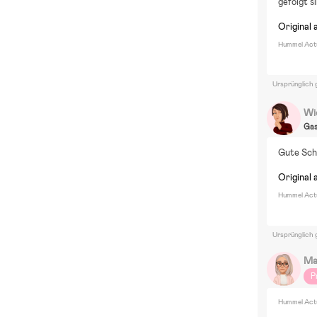
gefolgt s
Original 
Hummel Actus
Ursprünglich 
Wi
Ga
Gute Sch
Original 
Hummel Actu
Ursprünglich 
Ma
P
Hummel Actus