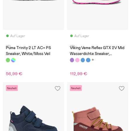
Auf Lager
Auf Lager
(0)
(0)
Puma Trinity 2 LT AC+ PS
Viking Veme Reflex GTX 2V Mid
Sneaker, White/Moss Veil
Wasserdichte Sneaker,
Burgundy/Violet
56,99 €
112,99 €
Neuheit
Neuheit