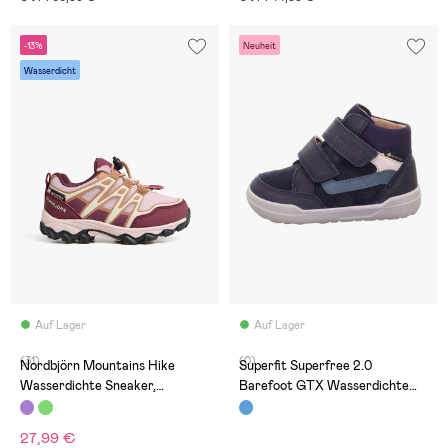
-13%
Neuheit
Wasserdicht
Auf Lager
Auf Lager
(31)
(0)
Nordbjörn Mountains Hike
Superfit Superfree 2.0
Wasserdichte Sneaker,
Barefoot GTX Wasserdichte
Burgundy
Mid Sneaker, Blue
27,99 €