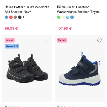
(4)
(0)
Reima Patter 2.0 Wasserdichte
Reima Viikari Barefoot
Mid Sneaker, Navy
Wasserdichte Sneaker, Thyme
Green
98,99 €
107,99 €
Neuheit
Neuheit
Wasserdicht
Auf Lager
Auf Lager