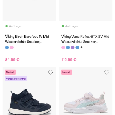
Auf Lager
Auf Lager
(0)
(2)
Viking Birch Barefoot 1V Mid
Viking Veme Reflex GTX 2V Mid
Wasserdichte Sneaker,
Wasserdichte Sneaker,
Navy/Olive
Antiquerose
84,99 €
112,99 €
Neuheit
Neuheit
Versandkostenfrei