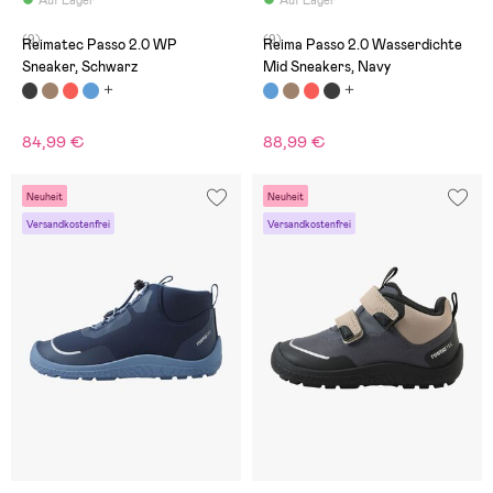
(9)
(9)
Reimatec Passo 2.0 WP
Reima Passo 2.0 Wasserdichte
Sneaker, Schwarz
Mid Sneakers, Navy
84,99 €
88,99 €
Neuheit
Neuheit
Versandkostenfrei
Versandkostenfrei