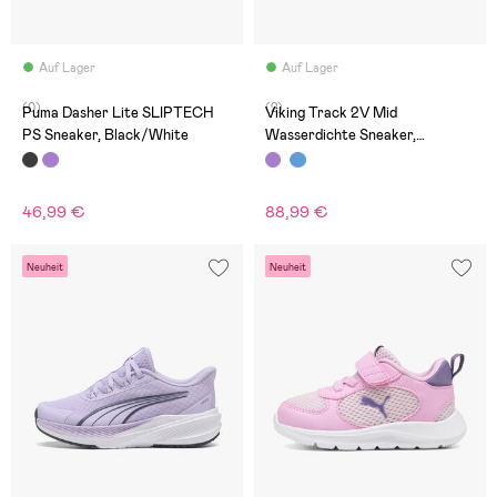
Auf Lager
Auf Lager
(0)
(2)
Puma Dasher Lite SLIPTECH
Viking Track 2V Mid
PS Sneaker, Black/White
Wasserdichte Sneaker,
Plum/Multi
46,99 €
88,99 €
Neuheit
Neuheit