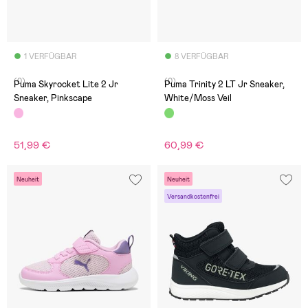
1 VERFÜGBAR
8 VERFÜGBAR
(0)
(0)
Puma Skyrocket Lite 2 Jr
Puma Trinity 2 LT Jr Sneaker,
Sneaker, Pinkscape
White/Moss Veil
51,99 €
60,99 €
Neuheit
Neuheit
Versandkostenfrei