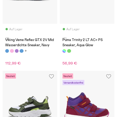
Auf Lager
Auf Lager
(2)
(0)
Viking Veme Reflex GTX 2V Mid
Puma Trinity 2 LT AC+ PS
Wasserdichte Sneaker, Navy
Sneaker, Aqua Glow
112,99 €
56,99 €
Neuheit
Neuheit
Versandkostenfrei