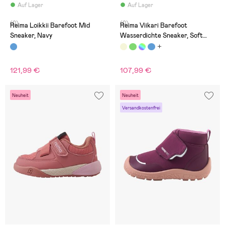
Auf Lager
Auf Lager
(0)
(0)
Reima Loikkii Barefoot Mid
Reima Viikari Barefoot
Sneaker, Navy
Wasserdichte Sneaker, Soft
Black
121,99 €
107,99 €
Neuheit
Neuheit
Versandkostenfrei