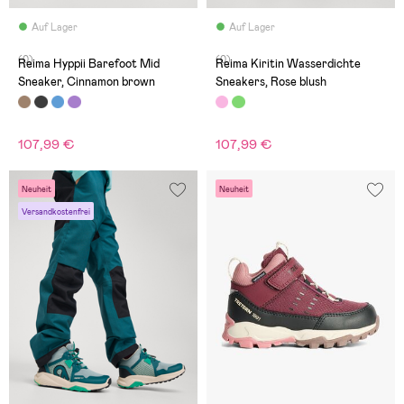
Auf Lager
Auf Lager
(0)
(0)
Reima Hyppii Barefoot Mid
Reima Kiritin Wasserdichte
Sneaker, Cinnamon brown
Sneakers, Rose blush
107,99 €
107,99 €
Neuheit
Neuheit
Versandkostenfrei