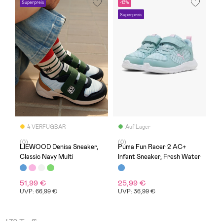
Superpreis
-13%
Superpreis
4 VERFÜGBAR
Auf Lager
(0)
(0)
LIEWOOD Denisa Sneaker,
Puma Fun Racer 2 AC+
Classic Navy Multi
Infant Sneaker, Fresh Water
51,99 €
25,99 €
UVP: 66,99 €
UVP: 36,99 €