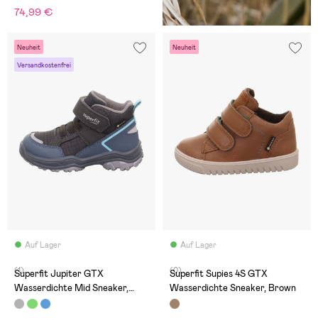
74,99 €
Neuheit
Neuheit
Versandkostenfrei
Auf Lager
Auf Lager
(1)
(0)
Superfit Jupiter GTX
Superfit Supies 4S GTX
Wasserdichte Mid Sneaker,
Wasserdichte Sneaker, Brown
Grey/Blue