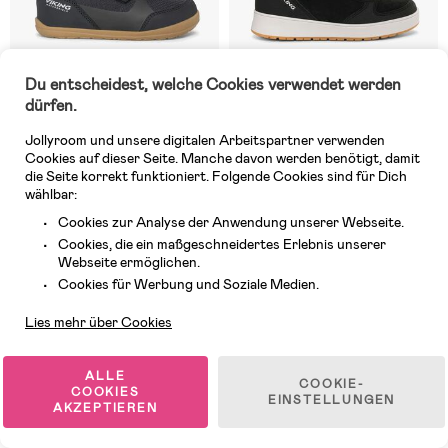
Du entscheidest, welche Cookies verwendet werden
dürfen.
Jollyroom und unsere digitalen Arbeitspartner verwenden
Auf Lager
Auf Lager
Cookies auf dieser Seite. Manche davon werden benötigt, damit
die Seite korrekt funktioniert. Folgende Cookies sind für Dich
(0)
(0)
Viking Aspen Barefoot 2V Mid
Viking Epic GTX 1V Mid
wählbar:
Wasserdichte Sneaker, Black
Wasserdichte Sneaker, Black
Cookies zur Analyse der Anwendung unserer Webseite.
Cookies, die ein maßgeschneidertes Erlebnis unserer
Webseite ermöglichen.
84,99 €
117,99 €
Kundendienst
Cookies für Werbung und Soziale Medien.
Lies mehr über Cookies
Neuheit
Neuheit
Versandkostenfrei
Versandkostenfrei
ALLE
COOKIE-
COOKIES
EINSTELLUNGEN
AKZEPTIEREN