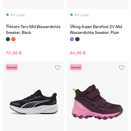
Auf Lager
Auf Lager
(0)
(0)
Tretorn Tero Mid Wasserdichte
Viking Aspen Barefoot 2V Mid
Sneaker, Black
Wasserdichte Sneaker, Plum
70,99 €
84,99 €
Neuheit
Neuheit