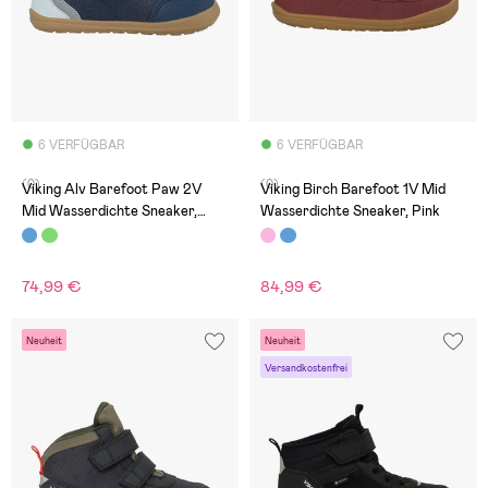
6 VERFÜGBAR
6 VERFÜGBAR
(0)
(0)
Viking Alv Barefoot Paw 2V
Viking Birch Barefoot 1V Mid
Mid Wasserdichte Sneaker,
Wasserdichte Sneaker, Pink
Navy
74,99 €
84,99 €
Neuheit
Neuheit
Versandkostenfrei