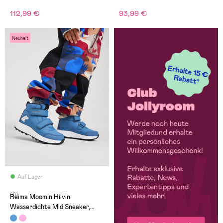
112,99 €
93,99 €
Neuheit
Auf Lager
(0)
Reima Moomin Hiivin
Wasserdichte Mid Sneaker,
Blue Ocean