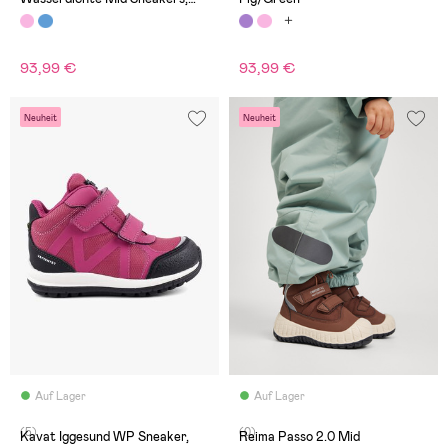
Rose Blush
93,99 €
93,99 €
Neuheit
Neuheit
Auf Lager
Auf Lager
(5)
(0)
Kavat Iggesund WP Sneaker,
Reima Passo 2.0 Mid