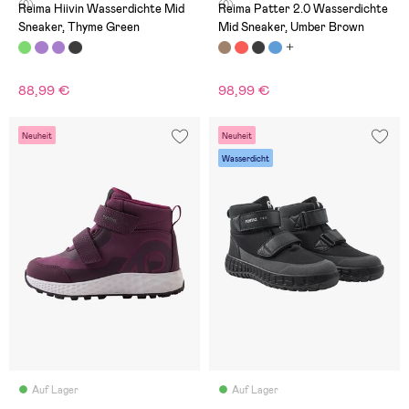
(0)
(0)
Reima Hiivin Wasserdichte Mid
Reima Patter 2.0 Wasserdichte
Sneaker, Thyme Green
Mid Sneaker, Umber Brown
88,99 €
98,99 €
Neuheit
Neuheit
Wasserdicht
Auf Lager
Auf Lager