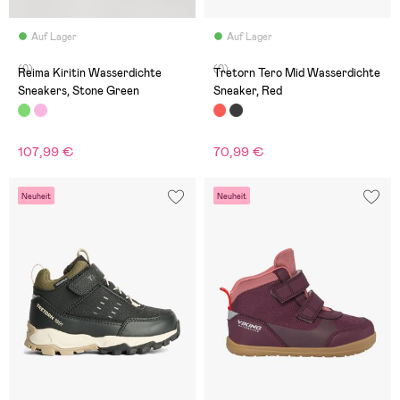
Auf Lager
Auf Lager
(0)
(0)
Reima Kiritin Wasserdichte
Tretorn Tero Mid Wasserdichte
Sneakers, Stone Green
Sneaker, Red
107,99 €
70,99 €
Neuheit
Neuheit