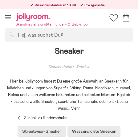
Hoppa
Versandkostenfrei ab 100 €
Preisgarantie
till
Freiwilliges 365-Tage-Rückgaberecht
innehållet
Bestelle heute, dann versenden wir direkt nach dem Feiertag
Skandinaviens größter Kinder- & Babyshop
Suchen
Sneaker
Kinderschuhe
Sneaker
Hier bei Jollyroom findest Du eine große Auswahl an Sneakern für
Mädchen und Jungen von Superfit, Viking, Puma, Nordbjørn, Hummel,
Reima und vielen weiteren bekannten und beliebten Marken. Egal ob
klassische weiße Sneaker, sportliche Turnschuhe oder praktische
wass
...
Mehr
Zurück zu Kinderschuhe
Streetwear-Sneaker
Wasserdichte Sneaker