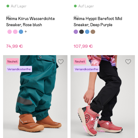
Auf Lager
Auf Lager
(3)
(0)
Reima Kiirus Wasserdichte
Reima Hyppii Barefoot Mid
Sneaker, Rose blush
Sneaker, Deep Purple
74,99 €
107,99 €
Neuheit
Neuheit
Versandkostenfrei
Versandkostenfrei