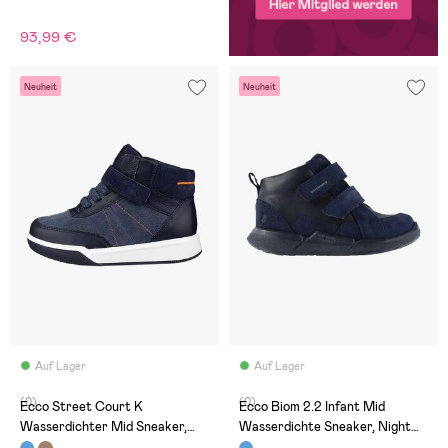
93,99 €
Neuheit
Neuheit
Auf Lager
Auf Lager
(0)
(0)
Ecco Street Court K
Ecco Biom 2.2 Infant Mid
Wasserdichter Mid Sneaker,
Wasserdichte Sneaker, Night
Night Sky/Ombre
Sky