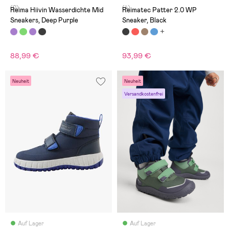
(0)
(4)
Reima Hiivin Wasserdichte Mid
Reimatec Patter 2.0 WP
Sneakers, Deep Purple
Sneaker, Black
88,99 €
93,99 €
Neuheit
Neuheit
Versandkostenfrei
Auf Lager
Auf Lager