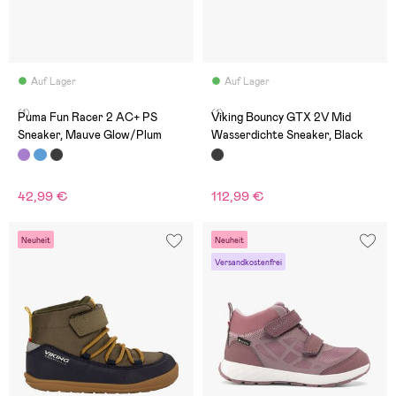
Auf Lager
Auf Lager
(1)
(1)
Puma Fun Racer 2 AC+ PS
Viking Bouncy GTX 2V Mid
Sneaker, Mauve Glow/Plum
Wasserdichte Sneaker, Black
42,99 €
112,99 €
Neuheit
Neuheit
Versandkostenfrei