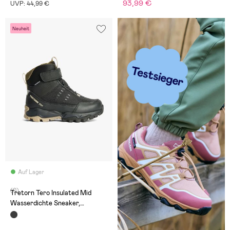
93,99 €
UVP: 44,99 €
Neuheit
Auf Lager
(0)
Tretorn Tero Insulated Mid
Wasserdichte Sneaker,
Schwarz