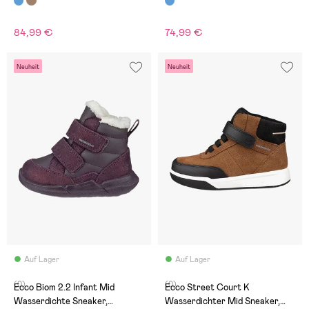
84,99 €
74,99 €
Neuheit
Neuheit
Auf Lager
Auf Lager
(0)
(0)
Ecco Biom 2.2 Infant Mid
Ecco Street Court K
Wasserdichte Sneaker,
Wasserdichter Mid Sneaker,