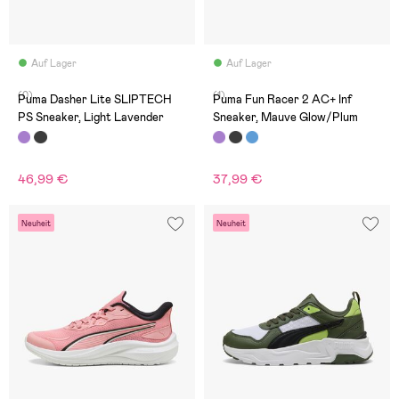
Auf Lager
Auf Lager
(0)
(1)
Puma Dasher Lite SLIPTECH
Puma Fun Racer 2 AC+ Inf
PS Sneaker, Light Lavender
Sneaker, Mauve Glow/Plum
46,99 €
37,99 €
Neuheit
Neuheit