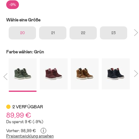
-9%
Wähle eine Größe
20
21
22
23
Farbe wählen:
Grün
2 VERFÜGBAR
89,99 €
Du sparst 9 € (-9%)
i
Vorher: 98,99 €
Preisentwicklung ansehen