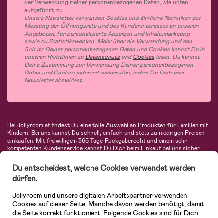
der Verwendung meiner personenbezogenen Daten, wie unten
aufgeführt, zu.
Unsere Newsletter verwenden Cookies und ähnliche Techniken zur
Messung der Öffnungsrate und des Kundeninteresses an unseren
Angeboten, für personalisierte Anzeigen und Inhaltsmarketing
sowie zu Statistikzwecken. Mehr über die Verwendung und den
Schutz Deiner personenbezogenen Daten und Cookies kannst Du in
unseren Richtlinien zu
Datenschutz
und
Cookies
lesen. Du kannst
Deine Zustimmung zur Verwendung Deiner personenbezogenen
Daten und Cookies jederzeit widerrufen, indem Du Dich vom
Newsletter abmeldest.
Bei Jollyroom.at findest Du eine tolle Auswahl an Produkten für Familien mit
Kindern. Bei uns kannst Du schnell, einfach und stets zu niedrigen Preisen
einkaufen. Mit freiwilligem 365-Tage-Rückgaberecht und einem sehr
kompetenten Kundenservice kannst Du Dich beim Einkauf bei uns sicher
fühlen. In unserem Sortiment findest Du unter anderem Kinderwagen,
Autositze, Kinder- und Babymode, Produkte für Mütter und eine Menge
Du entscheidest, welche Cookies verwendet werden
fantastischer Einrichtungsgegenstände, Spielsachen, Babyprodukte und
dürfen.
vieles mehr. Wir haben Produkte von bekannten Herstellern wie Britax, Maxi-
Cosi, Hauck, Baby Jogger, Ergobaby, Didriksons, KidKraft, Ergobaby, Philips
Jollyroom und unsere digitalen Arbeitspartner verwenden
Avent, Jack Wolfskin, Cybex, LEGO und vielen mehr. Schau Dich um in
unserem vielfältigen Onlineshop für Kinder & Babys. Willkommen!
Cookies auf dieser Seite. Manche davon werden benötigt, damit
die Seite korrekt funktioniert. Folgende Cookies sind für Dich