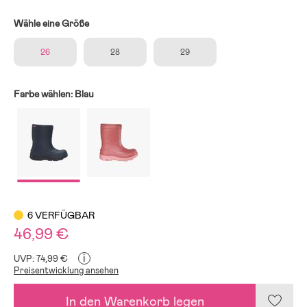
Wähle eine Größe
26
28
29
Farbe wählen:
Blau
6 VERFÜGBAR
46,99 €
i
UVP: 74,99 €
Preisentwicklung ansehen
In den Warenkorb legen