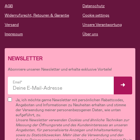
AGB
Datenschutz
Widerrufsrecht, Retouren & Garantie
Cookie settings
Versand
Unsere Verantwortung
Impressum
Über uns
NEWSLETTER
Abonniere unseren Newsletter und erhalte exklusive Vorteile!
Email*
Ja, ich möchte gerne Newsletter mit persönlichen Rabattcodes,
Angeboten und Informationen zu Neuheiten erhalten und stimme
der Verwendung meiner personenbezogenen Daten, wie unten
aufgeführt, zu.
Unsere Newsletter verwenden Cookies und ähnliche Techniken zur
Messung der Öffnungsrate und des Kundeninteresses an unseren
Angeboten, für personalisierte Anzeigen und Inhaltsmarketing
sowie zu Statistikzwecken. Mehr über die Verwendung und den
Schutz Deiner personenbezogenen Daten und Cookies kannst Du in