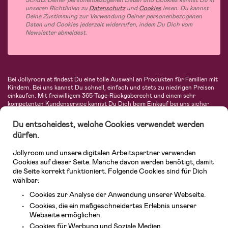
unseren Richtlinien zu
Datenschutz
und
Cookies
lesen. Du kannst
Deine Zustimmung zur Verwendung Deiner personenbezogenen
Daten und Cookies jederzeit widerrufen, indem Du Dich vom
Newsletter abmeldest.
Bei Jollyroom.at findest Du eine tolle Auswahl an Produkten für Familien mit
Kindern. Bei uns kannst Du schnell, einfach und stets zu niedrigen Preisen
einkaufen. Mit freiwilligem 365-Tage-Rückgaberecht und einem sehr
kompetenten Kundenservice kannst Du Dich beim Einkauf bei uns sicher
fühlen. In unserem Sortiment findest Du unter anderem Kinderwagen,
Autositze, Kinder- und Babymode, Produkte für Mütter und eine Menge
Du entscheidest, welche Cookies verwendet werden
fantastischer Einrichtungsgegenstände, Spielsachen, Babyprodukte und
dürfen.
vieles mehr. Wir haben Produkte von bekannten Herstellern wie Britax, Maxi-
Cosi, Hauck, Baby Jogger, Ergobaby, Didriksons, KidKraft, Ergobaby, Philips
Jollyroom und unsere digitalen Arbeitspartner verwenden
Avent, Jack Wolfskin, Cybex, LEGO und vielen mehr. Schau Dich um in
unserem vielfältigen Onlineshop für Kinder & Babys. Willkommen!
Cookies auf dieser Seite. Manche davon werden benötigt, damit
die Seite korrekt funktioniert. Folgende Cookies sind für Dich
wählbar:
Cookies zur Analyse der Anwendung unserer Webseite.
Cookies, die ein maßgeschneidertes Erlebnis unserer
Webseite ermöglichen.
Cookies für Werbung und Soziale Medien.