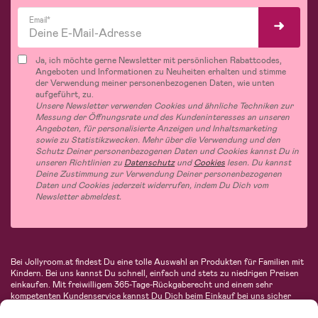
Email*
Ja, ich möchte gerne Newsletter mit persönlichen Rabattcodes,
Angeboten und Informationen zu Neuheiten erhalten und stimme
der Verwendung meiner personenbezogenen Daten, wie unten
aufgeführt, zu.
Unsere Newsletter verwenden Cookies und ähnliche Techniken zur
Messung der Öffnungsrate und des Kundeninteresses an unseren
Angeboten, für personalisierte Anzeigen und Inhaltsmarketing
sowie zu Statistikzwecken. Mehr über die Verwendung und den
Schutz Deiner personenbezogenen Daten und Cookies kannst Du in
unseren Richtlinien zu
Datenschutz
und
Cookies
lesen. Du kannst
Deine Zustimmung zur Verwendung Deiner personenbezogenen
Daten und Cookies jederzeit widerrufen, indem Du Dich vom
Newsletter abmeldest.
Bei Jollyroom.at findest Du eine tolle Auswahl an Produkten für Familien mit
Kindern. Bei uns kannst Du schnell, einfach und stets zu niedrigen Preisen
einkaufen. Mit freiwilligem 365-Tage-Rückgaberecht und einem sehr
kompetenten Kundenservice kannst Du Dich beim Einkauf bei uns sicher
fühlen. In unserem Sortiment findest Du unter anderem Kinderwagen,