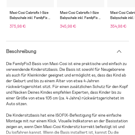
Maxi-Cosi Cabriofix I-Size
Maxi-Cosi Cabriofix I-Size
Maxi-Cosi Cabrio
Babyschale inkl. FamilyFix 3
Babyschale inkl. FamilyFix 3
Babyschale inkl. 
Basis, Essential Graphite
Basis, Essential Black
Basis, Essential
375,98 €
345,98 €
354,98 €
Beschreibung
Die FamilyFix3 Basis von Maxi-Cosi ist eine praktische und einfach zu
verwendende Kindersitzbasis. Die Basis ist sowohl für Neugeborene
als auch für Kleinkinder geeignet und ermöglicht es, dass das Kind ab
der Geburt und bis zu einem Alter von etwa 4 Jahren
rückwärtsgerichtet sitzt. Für einen zusätzlichen Schutz für den Kopf
und Nacken Deines Kindes empfehlen Experten, dass Kinder bis zu
einer Größe von etwa 105 cm (ca. 4 Jahre) rückwärtsgerichetet im
Auto sitzen.
Die Kindersitzbasis hat eine ISOFIX-Befestigung für eine einfache
Montage mit nur einem Klick. Visuelle Indikatoren an der Basisstation
zeigen an, wenn Dein Maxi-Cosi Kindersitz korrekt befestigt ist und
Du losfahren kannst. Wenn die Basis installiert ist, kannst Du die