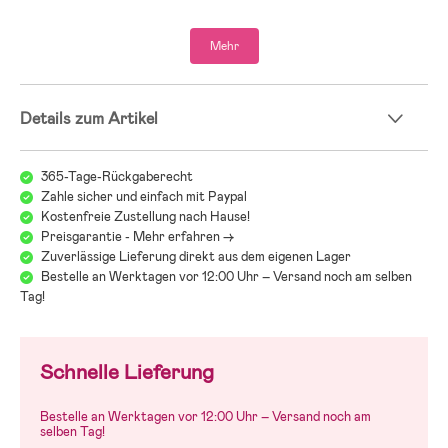
FamilyFix3 im Auto lassen und den Kindersitz oder die Babyschale
einfach abnehmen, wenn Du möchtest.
Mehr
Die Basis passt für die Kindersitze Jade, Coral, Pebble Pro i-Size und
Pearl Pro 2 i-Size.
Details zum Artikel
365-Tage-Rückgaberecht
Zahle sicher und einfach mit Paypal
Kostenfreie Zustellung nach Hause!
Preisgarantie - Mehr erfahren ->
Zuverlässige Lieferung direkt aus dem eigenen Lager
Bestelle an Werktagen vor 12:00 Uhr – Versand noch am selben
Tag!
Schnelle Lieferung
Bestelle an Werktagen vor 12:00 Uhr – Versand noch am
selben Tag!