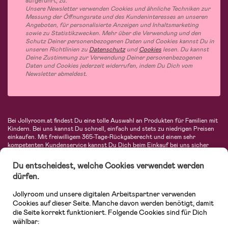
aufgeführt, zu.
Unsere Newsletter verwenden Cookies und ähnliche Techniken zur
Messung der Öffnungsrate und des Kundeninteresses an unseren
Angeboten, für personalisierte Anzeigen und Inhaltsmarketing
sowie zu Statistikzwecken. Mehr über die Verwendung und den
Schutz Deiner personenbezogenen Daten und Cookies kannst Du in
unseren Richtlinien zu
Datenschutz
und
Cookies
lesen. Du kannst
Deine Zustimmung zur Verwendung Deiner personenbezogenen
Daten und Cookies jederzeit widerrufen, indem Du Dich vom
Newsletter abmeldest.
Bei Jollyroom.at findest Du eine tolle Auswahl an Produkten für Familien mit
Kindern. Bei uns kannst Du schnell, einfach und stets zu niedrigen Preisen
einkaufen. Mit freiwilligem 365-Tage-Rückgaberecht und einem sehr
kompetenten Kundenservice kannst Du Dich beim Einkauf bei uns sicher
fühlen. In unserem Sortiment findest Du unter anderem Kinderwagen,
Autositze, Kinder- und Babymode, Produkte für Mütter und eine Menge
Du entscheidest, welche Cookies verwendet werden
fantastischer Einrichtungsgegenstände, Spielsachen, Babyprodukte und
dürfen.
vieles mehr. Wir haben Produkte von bekannten Herstellern wie Britax, Maxi-
Cosi, Hauck, Baby Jogger, Ergobaby, Didriksons, KidKraft, Ergobaby, Philips
Jollyroom und unsere digitalen Arbeitspartner verwenden
Avent, Jack Wolfskin, Cybex, LEGO und vielen mehr. Schau Dich um in
unserem vielfältigen Onlineshop für Kinder & Babys. Willkommen!
Cookies auf dieser Seite. Manche davon werden benötigt, damit
die Seite korrekt funktioniert. Folgende Cookies sind für Dich
wählbar: