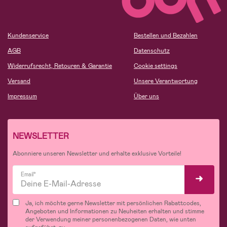
Kundenservice
Bestellen und Bezahlen
AGB
Datenschutz
Widerrufsrecht, Retouren & Garantie
Cookie settings
Versand
Unsere Verantwortung
Impressum
Über uns
NEWSLETTER
Abonniere unseren Newsletter und erhalte exklusive Vorteile!
Email*
Ja, ich möchte gerne Newsletter mit persönlichen Rabattcodes,
Angeboten und Informationen zu Neuheiten erhalten und stimme
der Verwendung meiner personenbezogenen Daten, wie unten