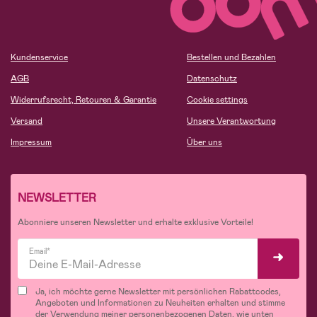
Kundenservice
Bestellen und Bezahlen
AGB
Datenschutz
Widerrufsrecht, Retouren & Garantie
Cookie settings
Versand
Unsere Verantwortung
Impressum
Über uns
NEWSLETTER
Abonniere unseren Newsletter und erhalte exklusive Vorteile!
Email*
Ja, ich möchte gerne Newsletter mit persönlichen Rabattcodes,
Angeboten und Informationen zu Neuheiten erhalten und stimme
der Verwendung meiner personenbezogenen Daten, wie unten