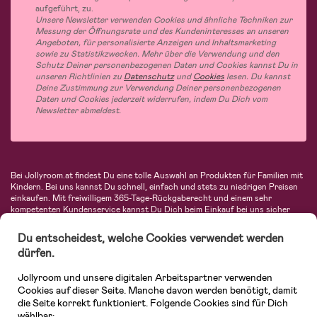
aufgeführt, zu.
Unsere Newsletter verwenden Cookies und ähnliche Techniken zur
Messung der Öffnungsrate und des Kundeninteresses an unseren
Angeboten, für personalisierte Anzeigen und Inhaltsmarketing
sowie zu Statistikzwecken. Mehr über die Verwendung und den
Schutz Deiner personenbezogenen Daten und Cookies kannst Du in
unseren Richtlinien zu
Datenschutz
und
Cookies
lesen. Du kannst
Deine Zustimmung zur Verwendung Deiner personenbezogenen
Daten und Cookies jederzeit widerrufen, indem Du Dich vom
Newsletter abmeldest.
Bei Jollyroom.at findest Du eine tolle Auswahl an Produkten für Familien mit
Kindern. Bei uns kannst Du schnell, einfach und stets zu niedrigen Preisen
einkaufen. Mit freiwilligem 365-Tage-Rückgaberecht und einem sehr
kompetenten Kundenservice kannst Du Dich beim Einkauf bei uns sicher
fühlen. In unserem Sortiment findest Du unter anderem Kinderwagen,
Autositze, Kinder- und Babymode, Produkte für Mütter und eine Menge
Du entscheidest, welche Cookies verwendet werden
fantastischer Einrichtungsgegenstände, Spielsachen, Babyprodukte und
dürfen.
vieles mehr. Wir haben Produkte von bekannten Herstellern wie Britax, Maxi-
Cosi, Hauck, Baby Jogger, Ergobaby, Didriksons, KidKraft, Ergobaby, Philips
Jollyroom und unsere digitalen Arbeitspartner verwenden
Avent, Jack Wolfskin, Cybex, LEGO und vielen mehr. Schau Dich um in
unserem vielfältigen Onlineshop für Kinder & Babys. Willkommen!
Cookies auf dieser Seite. Manche davon werden benötigt, damit
die Seite korrekt funktioniert. Folgende Cookies sind für Dich
wählbar: