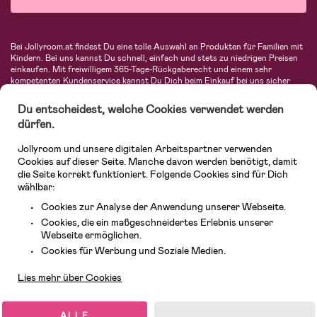
Bei Jollyroom.at findest Du eine tolle Auswahl an Produkten für Familien mit
Kindern. Bei uns kannst Du schnell, einfach und stets zu niedrigen Preisen
einkaufen. Mit freiwilligem 365-Tage-Rückgaberecht und einem sehr
kompetenten Kundenservice kannst Du Dich beim Einkauf bei uns sicher
fühlen. In unserem Sortiment findest Du unter anderem Kinderwagen,
Autositze, Kinder- und Babymode, Produkte für Mütter und eine Menge
Du entscheidest, welche Cookies verwendet werden
fantastischer Einrichtungsgegenstände, Spielsachen, Babyprodukte und
dürfen.
vieles mehr. Wir haben Produkte von bekannten Herstellern wie Britax, Maxi-
Cosi, Hauck, Baby Jogger, Ergobaby, Didriksons, KidKraft, Ergobaby, Philips
Jollyroom und unsere digitalen Arbeitspartner verwenden
Avent, Jack Wolfskin, Cybex, LEGO und vielen mehr. Schau Dich um in
unserem vielfältigen Onlineshop für Kinder & Babys. Willkommen!
Cookies auf dieser Seite. Manche davon werden benötigt, damit
die Seite korrekt funktioniert. Folgende Cookies sind für Dich
wählbar:
Cookies zur Analyse der Anwendung unserer Webseite.
Cookies, die ein maßgeschneidertes Erlebnis unserer
Webseite ermöglichen.
Kundendienst
Cookies für Werbung und Soziale Medien.
Lies mehr über Cookies
© 2026 Jollyroom GmbH. Alle Rechte vorbehalten.
ALLE