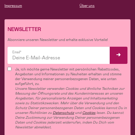
Impressum
Über uns
NEWSLETTER
Abonniere unseren Newsletter und erhalte exklusive Vorteile!
Email*
Ja, ich möchte gerne Newsletter mit persönlichen Rabattcodes,
Angeboten und Informationen zu Neuheiten erhalten und stimme
der Verwendung meiner personenbezogenen Daten, wie unten
aufgeführt, zu.
Unsere Newsletter verwenden Cookies und ähnliche Techniken zur
Messung der Öffnungsrate und des Kundeninteresses an unseren
Angeboten, für personalisierte Anzeigen und Inhaltsmarketing
sowie zu Statistikzwecken. Mehr über die Verwendung und den
Schutz Deiner personenbezogenen Daten und Cookies kannst Du in
unseren Richtlinien zu
Datenschutz
und
Cookies
lesen. Du kannst
Deine Zustimmung zur Verwendung Deiner personenbezogenen
Daten und Cookies jederzeit widerrufen, indem Du Dich vom
Newsletter abmeldest.