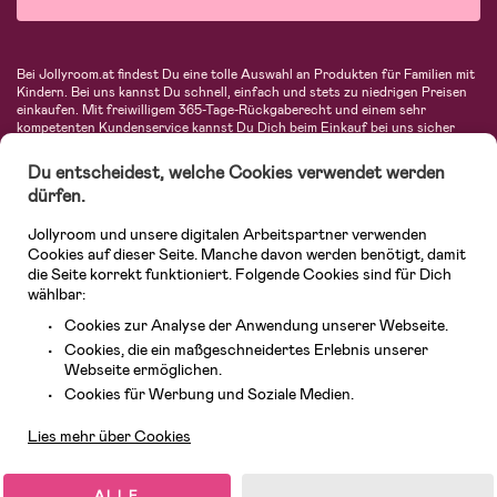
Bei Jollyroom.at findest Du eine tolle Auswahl an Produkten für Familien mit
Kindern. Bei uns kannst Du schnell, einfach und stets zu niedrigen Preisen
einkaufen. Mit freiwilligem 365-Tage-Rückgaberecht und einem sehr
kompetenten Kundenservice kannst Du Dich beim Einkauf bei uns sicher
fühlen. In unserem Sortiment findest Du unter anderem Kinderwagen,
Autositze, Kinder- und Babymode, Produkte für Mütter und eine Menge
Du entscheidest, welche Cookies verwendet werden
fantastischer Einrichtungsgegenstände, Spielsachen, Babyprodukte und
dürfen.
vieles mehr. Wir haben Produkte von bekannten Herstellern wie Britax, Maxi-
Cosi, Hauck, Baby Jogger, Ergobaby, Didriksons, KidKraft, Ergobaby, Philips
Jollyroom und unsere digitalen Arbeitspartner verwenden
Avent, Jack Wolfskin, Cybex, LEGO und vielen mehr. Schau Dich um in
unserem vielfältigen Onlineshop für Kinder & Babys. Willkommen!
Cookies auf dieser Seite. Manche davon werden benötigt, damit
die Seite korrekt funktioniert. Folgende Cookies sind für Dich
wählbar:
Cookies zur Analyse der Anwendung unserer Webseite.
Cookies, die ein maßgeschneidertes Erlebnis unserer
Webseite ermöglichen.
Kundendienst
Cookies für Werbung und Soziale Medien.
Lies mehr über Cookies
© 2026 Jollyroom GmbH. Alle Rechte vorbehalten.
ALLE