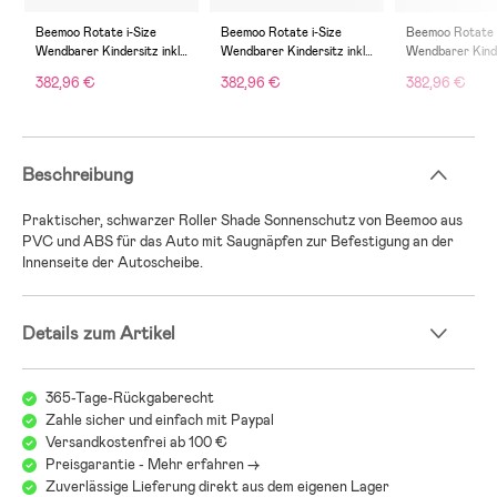
Beemoo Rotate i-Size
Beemoo Rotate i-Size
Beemoo Rotate i
Wendbarer Kindersitz inkl.
Wendbarer Kindersitz inkl.
Wendbarer Kinder
Zubehör, Oat
Zubehör, Black Stone
Zubehör, Minera
382,96 €
382,96 €
382,96 €
Beschreibung
Praktischer, schwarzer Roller Shade Sonnenschutz von Beemoo aus
PVC und ABS für das Auto mit Saugnäpfen zur Befestigung an der
Innenseite der Autoscheibe.
Details zum Artikel
365-Tage-Rückgaberecht
Zahle sicher und einfach mit Paypal
Versandkostenfrei ab 100 €
Preisgarantie - Mehr erfahren ->
Zuverlässige Lieferung direkt aus dem eigenen Lager