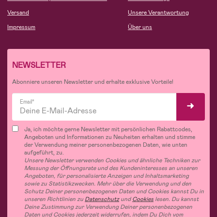
Versand
Unsere Verantwortung
Impressum
Über uns
NEWSLETTER
Abonniere unseren Newsletter und erhalte exklusive Vorteile!
Email*
Ja, ich möchte gerne Newsletter mit persönlichen Rabattcodes,
Angeboten und Informationen zu Neuheiten erhalten und stimme
der Verwendung meiner personenbezogenen Daten, wie unten
aufgeführt, zu.
Unsere Newsletter verwenden Cookies und ähnliche Techniken zur
Messung der Öffnungsrate und des Kundeninteresses an unseren
Angeboten, für personalisierte Anzeigen und Inhaltsmarketing
sowie zu Statistikzwecken. Mehr über die Verwendung und den
Schutz Deiner personenbezogenen Daten und Cookies kannst Du in
unseren Richtlinien zu
Datenschutz
und
Cookies
lesen. Du kannst
Deine Zustimmung zur Verwendung Deiner personenbezogenen
Daten und Cookies jederzeit widerrufen, indem Du Dich vom