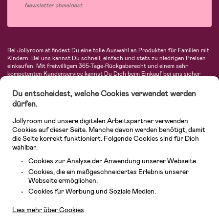
Newsletter abmeldest.
Bei Jollyroom.at findest Du eine tolle Auswahl an Produkten für Familien mit
Kindern. Bei uns kannst Du schnell, einfach und stets zu niedrigen Preisen
einkaufen. Mit freiwilligem 365-Tage-Rückgaberecht und einem sehr
kompetenten Kundenservice kannst Du Dich beim Einkauf bei uns sicher
fühlen. In unserem Sortiment findest Du unter anderem Kinderwagen,
Autositze, Kinder- und Babymode, Produkte für Mütter und eine Menge
Du entscheidest, welche Cookies verwendet werden
fantastischer Einrichtungsgegenstände, Spielsachen, Babyprodukte und
dürfen.
vieles mehr. Wir haben Produkte von bekannten Herstellern wie Britax, Maxi-
Cosi, Hauck, Baby Jogger, Ergobaby, Didriksons, KidKraft, Ergobaby, Philips
Jollyroom und unsere digitalen Arbeitspartner verwenden
Avent, Jack Wolfskin, Cybex, LEGO und vielen mehr. Schau Dich um in
unserem vielfältigen Onlineshop für Kinder & Babys. Willkommen!
Cookies auf dieser Seite. Manche davon werden benötigt, damit
die Seite korrekt funktioniert. Folgende Cookies sind für Dich
wählbar:
Cookies zur Analyse der Anwendung unserer Webseite.
Cookies, die ein maßgeschneidertes Erlebnis unserer
Webseite ermöglichen.
Kundendienst
Cookies für Werbung und Soziale Medien.
Lies mehr über Cookies