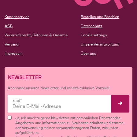
Kundenservice
Bestellen und Bezahlen
AGB
Datenschutz
Widerrufsrecht, Retouren & Garantie
Cookie settings
Versand
Unsere Verantwortung
Impressum
Über uns
NEWSLETTER
Abonniere unseren Newsletter und erhalte exklusive Vorteile!
Email*
Ja, ich möchte gerne Newsletter mit persönlichen Rabattcodes,
Angeboten und Informationen zu Neuheiten erhalten und stimme
der Verwendung meiner personenbezogenen Daten, wie unten
aufgeführt, zu.