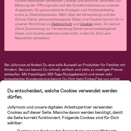
Unsere Newsletter verwenden Cookies und ähnliche Techniken zur
Messung der Öffnungsrate und des Kundeninteresses an unseren
Angeboten, für personalisierte Anzeigen und Inhaltsmarketing
sowie zu Statistikzwecken. Mehr über die Verwendung und den
Schutz Deiner personenbezogenen Daten und Cookies kannst Du in
unseren Richtlinien zu
Datenschutz
und
Cookies
lesen. Du kannst
Deine Zustimmung zur Verwendung Deiner personenbezogenen
Daten und Cookies jederzeit widerrufen, indem Du Dich vom
Newsletter abmeldest.
Bei Jollyroom.at findest Du eine tolle Auswahl an Produkten für Familien mit
Kindern. Bei uns kannst Du schnell, einfach und stets zu niedrigen Preisen
einkaufen. Mit freiwilligem 365-Tage-Rückgaberecht und einem sehr
kompetenten Kundenservice kannst Du Dich beim Einkauf bei uns sicher
fühlen. In unserem Sortiment findest Du unter anderem Kinderwagen,
Autositze, Kinder- und Babymode, Produkte für Mütter und eine Menge
Du entscheidest, welche Cookies verwendet werden
fantastischer Einrichtungsgegenstände, Spielsachen, Babyprodukte und
dürfen.
vieles mehr. Wir haben Produkte von bekannten Herstellern wie Britax, Maxi-
Cosi, Hauck, Baby Jogger, Ergobaby, Didriksons, KidKraft, Ergobaby, Philips
Jollyroom und unsere digitalen Arbeitspartner verwenden
Avent, Jack Wolfskin, Cybex, LEGO und vielen mehr. Schau Dich um in
unserem vielfältigen Onlineshop für Kinder & Babys. Willkommen!
Cookies auf dieser Seite. Manche davon werden benötigt, damit
die Seite korrekt funktioniert. Folgende Cookies sind für Dich
wählbar: