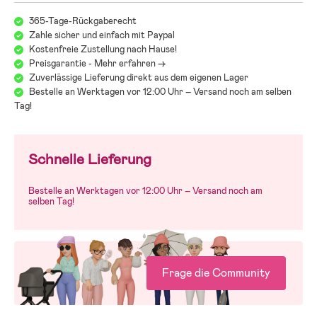
Wir bei Jollyroom wissen, wie schwer es sein kann, den richtigen
365-Tage-Rückgaberecht
Kinderwagen zu finden! Beim Kinderwagenkauf gibt es einiges zu
Zahle sicher und einfach mit Paypal
beachten und bei all den verschiedenen Modellen, Marken und
Kostenfreie Zustellung nach Hause!
Funktionen kann es schwerfallen, den Überblick zu behalten. Deshalb
Preisgarantie - Mehr erfahren ->
verweisen wir gerne auf unseren Kinderwagenguide, der Dir dabei
Zuverlässige Lieferung direkt aus dem eigenen Lager
helfen soll, genau den Wagen zu finden, der zu Euch und Euren
Bestelle an Werktagen vor 12:00 Uhr – Versand noch am selben
Anforderungen passt:
Tag!
Jollyrooms Kinderwagenguide
Schnelle Lieferung
Bestelle an Werktagen vor 12:00 Uhr – Versand noch am
selben Tag!
Frage die Community