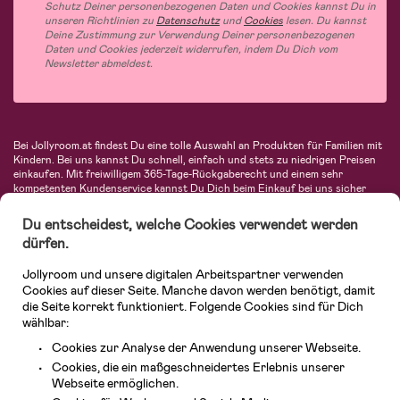
Schutz Deiner personenbezogenen Daten und Cookies kannst Du in
unseren Richtlinien zu
Datenschutz
und
Cookies
lesen. Du kannst
Deine Zustimmung zur Verwendung Deiner personenbezogenen
Daten und Cookies jederzeit widerrufen, indem Du Dich vom
Newsletter abmeldest.
Bei Jollyroom.at findest Du eine tolle Auswahl an Produkten für Familien mit
Kindern. Bei uns kannst Du schnell, einfach und stets zu niedrigen Preisen
einkaufen. Mit freiwilligem 365-Tage-Rückgaberecht und einem sehr
kompetenten Kundenservice kannst Du Dich beim Einkauf bei uns sicher
fühlen. In unserem Sortiment findest Du unter anderem Kinderwagen,
Autositze, Kinder- und Babymode, Produkte für Mütter und eine Menge
Du entscheidest, welche Cookies verwendet werden
fantastischer Einrichtungsgegenstände, Spielsachen, Babyprodukte und
dürfen.
vieles mehr. Wir haben Produkte von bekannten Herstellern wie Britax, Maxi-
Cosi, Hauck, Baby Jogger, Ergobaby, Didriksons, KidKraft, Ergobaby, Philips
Jollyroom und unsere digitalen Arbeitspartner verwenden
Avent, Jack Wolfskin, Cybex, LEGO und vielen mehr. Schau Dich um in
unserem vielfältigen Onlineshop für Kinder & Babys. Willkommen!
Cookies auf dieser Seite. Manche davon werden benötigt, damit
die Seite korrekt funktioniert. Folgende Cookies sind für Dich
wählbar:
Cookies zur Analyse der Anwendung unserer Webseite.
Cookies, die ein maßgeschneidertes Erlebnis unserer
Webseite ermöglichen.