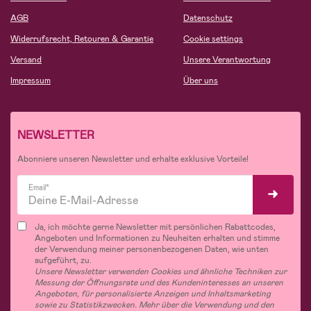
AGB
Datenschutz
Widerrufsrecht, Retouren & Garantie
Cookie settings
Versand
Unsere Verantwortung
Impressum
Über uns
NEWSLETTER
Abonniere unseren Newsletter und erhalte exklusive Vorteile!
Email*
Ja, ich möchte gerne Newsletter mit persönlichen Rabattcodes,
Angeboten und Informationen zu Neuheiten erhalten und stimme
der Verwendung meiner personenbezogenen Daten, wie unten
aufgeführt, zu.
Unsere Newsletter verwenden Cookies und ähnliche Techniken zur
Messung der Öffnungsrate und des Kundeninteresses an unseren
Angeboten, für personalisierte Anzeigen und Inhaltsmarketing
sowie zu Statistikzwecken. Mehr über die Verwendung und den