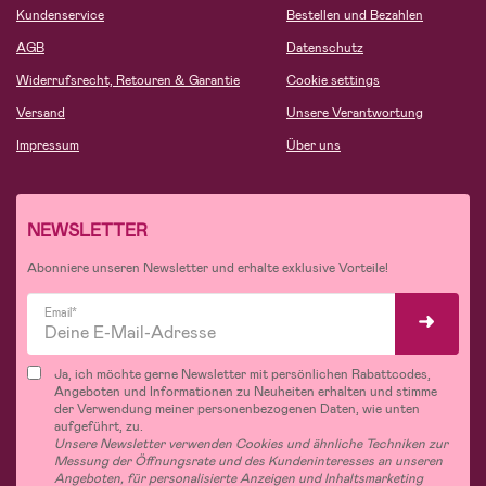
Kundenservice
Bestellen und Bezahlen
AGB
Datenschutz
Widerrufsrecht, Retouren & Garantie
Cookie settings
Versand
Unsere Verantwortung
Impressum
Über uns
NEWSLETTER
Abonniere unseren Newsletter und erhalte exklusive Vorteile!
Email*
Ja, ich möchte gerne Newsletter mit persönlichen Rabattcodes,
Angeboten und Informationen zu Neuheiten erhalten und stimme
der Verwendung meiner personenbezogenen Daten, wie unten
aufgeführt, zu.
Unsere Newsletter verwenden Cookies und ähnliche Techniken zur
Messung der Öffnungsrate und des Kundeninteresses an unseren
Angeboten, für personalisierte Anzeigen und Inhaltsmarketing