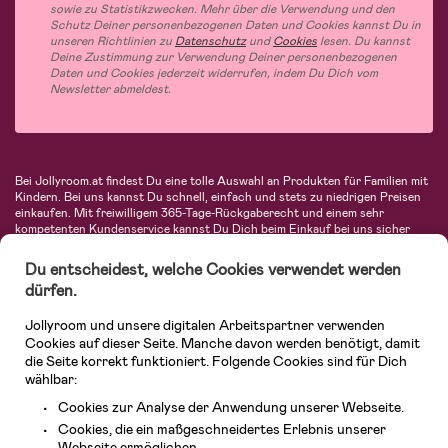
sowie zu Statistikzwecken. Mehr über die Verwendung und den
Schutz Deiner personenbezogenen Daten und Cookies kannst Du in
unseren Richtlinien zu
Datenschutz
und
Cookies
lesen. Du kannst
Deine Zustimmung zur Verwendung Deiner personenbezogenen
Daten und Cookies jederzeit widerrufen, indem Du Dich vom
Newsletter abmeldest.
Bei Jollyroom.at findest Du eine tolle Auswahl an Produkten für Familien mit
Kindern. Bei uns kannst Du schnell, einfach und stets zu niedrigen Preisen
einkaufen. Mit freiwilligem 365-Tage-Rückgaberecht und einem sehr
kompetenten Kundenservice kannst Du Dich beim Einkauf bei uns sicher
fühlen. In unserem Sortiment findest Du unter anderem Kinderwagen,
Autositze, Kinder- und Babymode, Produkte für Mütter und eine Menge
Du entscheidest, welche Cookies verwendet werden
fantastischer Einrichtungsgegenstände, Spielsachen, Babyprodukte und
dürfen.
vieles mehr. Wir haben Produkte von bekannten Herstellern wie Britax, Maxi-
Cosi, Hauck, Baby Jogger, Ergobaby, Didriksons, KidKraft, Ergobaby, Philips
Jollyroom und unsere digitalen Arbeitspartner verwenden
Avent, Jack Wolfskin, Cybex, LEGO und vielen mehr. Schau Dich um in
unserem vielfältigen Onlineshop für Kinder & Babys. Willkommen!
Cookies auf dieser Seite. Manche davon werden benötigt, damit
die Seite korrekt funktioniert. Folgende Cookies sind für Dich
wählbar:
Cookies zur Analyse der Anwendung unserer Webseite.
Cookies, die ein maßgeschneidertes Erlebnis unserer
Webseite ermöglichen.