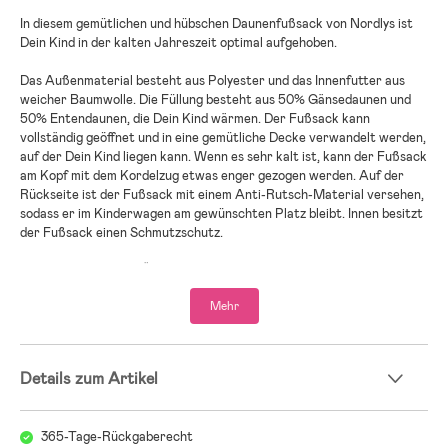
In diesem gemütlichen und hübschen Daunenfußsack von Nordlys ist
Dein Kind in der kalten Jahreszeit optimal aufgehoben.
Das Außenmaterial besteht aus Polyester und das Innenfutter aus
weicher Baumwolle. Die Füllung besteht aus 50% Gänsedaunen und
50% Entendaunen, die Dein Kind wärmen. Der Fußsack kann
vollständig geöffnet und in eine gemütliche Decke verwandelt werden,
auf der Dein Kind liegen kann. Wenn es sehr kalt ist, kann der Fußsack
am Kopf mit dem Kordelzug etwas enger gezogen werden. Auf der
Rückseite ist der Fußsack mit einem Anti-Rutsch-Material versehen,
sodass er im Kinderwagen am gewünschten Platz bleibt. Innen besitzt
der Fußsack einen Schmutzschutz.
Außerdem ist er mit Öffnungen für einen 5-Punkt-Gurt ausgestattet
und auf seiner Rückseite befindet sich ein elastisches
Mehr
Befestigungsband, das am Kopfteil des Kinderwagensitzes
angebracht wird und verhindert, dass der Fußsack im Kinderwagen
hinunterrutscht.
- Hergestellt in Europa
Details zum Artikel
- Wasserabweisende PU-Beschichtung
Das Produkt ist Oeko-Tex 100-zertifiziert, wodurch sichergestellt
365-Tage-Rückgaberecht
wird, dass es frei von schädlichen Chemikalien ist.