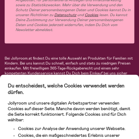
Angeboten, für personalisierte Anzeigen und Inhaltsmarketing
sowie zu Statistikzwecken. Mehr über die Verwendung und den
Schutz Deiner personenbezogenen Daten und Cookies kannst Du in
unseren Richtlinien zu
Datenschutz
und
Cookies
lesen. Du kannst
Deine Zustimmung zur Verwendung Deiner personenbezogenen
Daten und Cookies jederzeit widerrufen, indem Du Dich vom
Newsletter abmeldest.
Bei Jollyroom.at findest Du eine tolle Auswahl an Produkten für Familien mit
Kindern. Bei uns kannst Du schnell, einfach und stets zu niedrigen Preisen
einkaufen. Mit freiwilligem 365-Tage-Rückgaberecht und einem sehr
kompetenten Kundenservice kannst Du Dich beim Einkauf bei uns sicher
fühlen. In unserem Sortiment findest Du unter anderem Kinderwagen,
Autositze, Kinder- und Babymode, Produkte für Mütter und eine Menge
Du entscheidest, welche Cookies verwendet werden
fantastischer Einrichtungsgegenstände, Spielsachen, Babyprodukte und
dürfen.
vieles mehr. Wir haben Produkte von bekannten Herstellern wie Britax, Maxi-
Cosi, Hauck, Baby Jogger, Ergobaby, Didriksons, KidKraft, Ergobaby, Philips
Jollyroom und unsere digitalen Arbeitspartner verwenden
Avent, Jack Wolfskin, Cybex, LEGO und vielen mehr. Schau Dich um in
unserem vielfältigen Onlineshop für Kinder & Babys. Willkommen!
Cookies auf dieser Seite. Manche davon werden benötigt, damit
die Seite korrekt funktioniert. Folgende Cookies sind für Dich
wählbar:
Cookies zur Analyse der Anwendung unserer Webseite.
Cookies, die ein maßgeschneidertes Erlebnis unserer