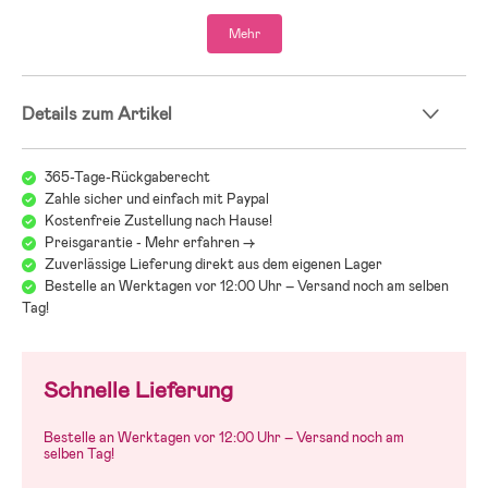
Wir bei Jollyroom wissen, wie schwer es sein kann, den richtigen
Mehr
Kinderwagen zu finden! Beim Kinderwagenkauf gibt es einiges zu
beachten und bei all den verschiedenen Modellen, Marken und
Funktionen kann es schwerfallen, den Überblick zu behalten. Deshalb
verweisen wir gerne auf unseren Kinderwagenguide, der Dir dabei
Details zum Artikel
helfen soll, genau den Wagen zu finden, der zu Euch und Euren
Anforderungen passt:
Jollyrooms Kinderwagenguide
365-Tage-Rückgaberecht
Zahle sicher und einfach mit Paypal
Kostenfreie Zustellung nach Hause!
Preisgarantie - Mehr erfahren ->
Zuverlässige Lieferung direkt aus dem eigenen Lager
Bestelle an Werktagen vor 12:00 Uhr – Versand noch am selben
Tag!
Schnelle Lieferung
Bestelle an Werktagen vor 12:00 Uhr – Versand noch am
selben Tag!