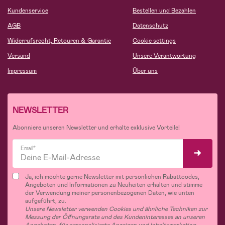
Kundenservice
Bestellen und Bezahlen
AGB
Datenschutz
Widerrufsrecht, Retouren & Garantie
Cookie settings
Versand
Unsere Verantwortung
Impressum
Über uns
NEWSLETTER
Abonniere unseren Newsletter und erhalte exklusive Vorteile!
Email*
Ja, ich möchte gerne Newsletter mit persönlichen Rabattcodes,
Angeboten und Informationen zu Neuheiten erhalten und stimme
der Verwendung meiner personenbezogenen Daten, wie unten
aufgeführt, zu.
Unsere Newsletter verwenden Cookies und ähnliche Techniken zur
Messung der Öffnungsrate und des Kundeninteresses an unseren