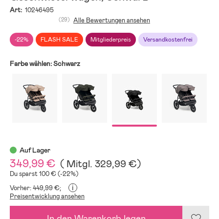
Art:
10246495
(29)
Alle Bewertungen ansehen
-22%
FLASH SALE
Mitgliederpreis
Versandkostenfrei
Farbe wählen:
Schwarz
Auf Lager
349,99 €
(
Mitgl.
329,99 €
)
Du sparst 100 € (-22%)
i
Vorher: 449,99 €;
Preisentwicklung ansehen
In den Warenkorb legen