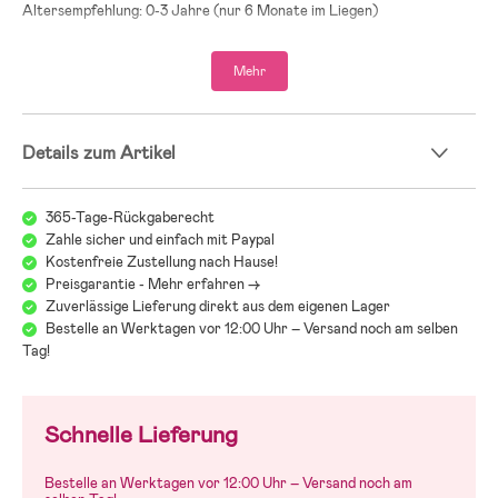
Altersempfehlung: 0-3 Jahre (nur 6 Monate im Liegen)
Maximale Gewichtsbelastung: 15 kg pro Kind / Sitz
Mehr
Einkaufskorb mit maximalem Ladegewicht: 4,5 kg
Wir bei Jollyroom wissen, wie schwer es sein kann, den richtigen
Kinderwagen zu finden! Beim Kinderwagenkauf gilt es einiges zu
Details zum Artikel
beachten und zwischen alle den verschiedenen Modellen, Marken und
Funktionen fällt es schwer, den Überblick zu behalten. Deshalb
verweisen wir gerne auf unseren Kinderwagenguide, der Dir dabei
365-Tage-Rückgaberecht
helfen soll, genau den Wagen zu finden, der zu Euch und Euren
Zahle sicher und einfach mit Paypal
Anforderungen passt:
Kostenfreie Zustellung nach Hause!
Jollyrooms Kinderwagenguide
Preisgarantie - Mehr erfahren ->
Zuverlässige Lieferung direkt aus dem eigenen Lager
Bestelle an Werktagen vor 12:00 Uhr – Versand noch am selben
Tag!
Schnelle Lieferung
Bestelle an Werktagen vor 12:00 Uhr – Versand noch am