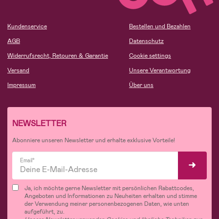
Kundenservice
Bestellen und Bezahlen
AGB
Datenschutz
Widerrufsrecht, Retouren & Garantie
Cookie settings
Versand
Unsere Verantwortung
Impressum
Über uns
NEWSLETTER
Abonniere unseren Newsletter und erhalte exklusive Vorteile!
Email*
Ja, ich möchte gerne Newsletter mit persönlichen Rabattcodes,
Angeboten und Informationen zu Neuheiten erhalten und stimme
der Verwendung meiner personenbezogenen Daten, wie unten
aufgeführt, zu.