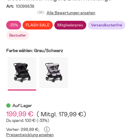
Art:
10099838
(86)
Alle Bewertungen ansehen
-33%
FLASH SALE
Mitgliederpreis
Versandkostenfrei
Bestseller
Farbe wählen:
Grau/Schwarz
Auf Lager
199,99 €
(
Mitgl.
179,99 €
)
Du sparst 100 € (-33%)
i
Vorher: 299,99 €;
Preisentwicklung ansehen