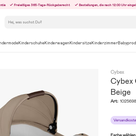
ntie
Freiwilliges 365-Tage-Rückgaberecht
Bestellungen, die nach 12:00 Uhr eing
Suchen
ndermode
Kinderschuhe
Kinderwagen
Kindersitze
Kinderzimmer
Babyprod
Cybex
Cybex 
Beige
Art:
1025698
Versandkoste
Farbe wählen