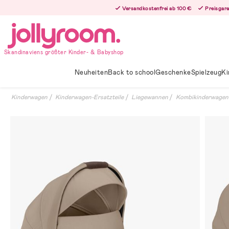
Hoppa
Versandkostenfrei ab 100 €
Preisgara
till
innehållet
Skandinaviens größter Kinder- & Babyshop
Neuheiten
Back to school
Geschenke
Spielzeug
Ki
Kinderwagen
Kinderwagen-Ersatzteile
Liegewannen
Kombikinderwagen