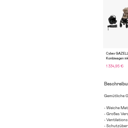
Cybex GAZEL
Kombiwagen ink
GOKID Babysc
1 334,95 €
Basis, Almond 
Beschreibu
Gemütliche 
- Weiche Mat
- Großes Ver
- Ventilations
- Schutzüber