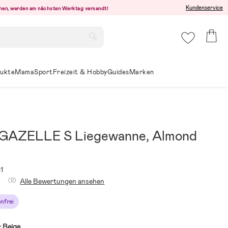
Kundenservice
ehen, werden am nächsten Werktag versandt!
ukte
Mama
Sport
Freizeit & Hobby
Guides
Marken
GAZELLE S Liegewanne, Almond
1
(2)
Alle Bewertungen ansehen
nfrei
:
Beige