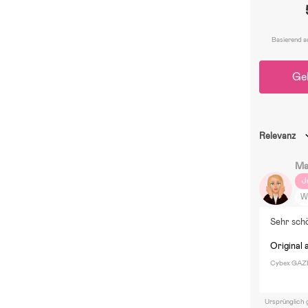
Basierend a
Ge
Relevanz
Ma
J
W
Cy
Sehr sch
Original 
Cybex GAZE
Ursprünglich 