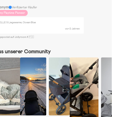
onym
Verifizierter Käufer
iny Playtime Pioneer
LLE S Liegewanne, Ocean Blue
vor 2 Jahren
gepostet auf Jollyroom.fi 🇫🇮
us unserer Community