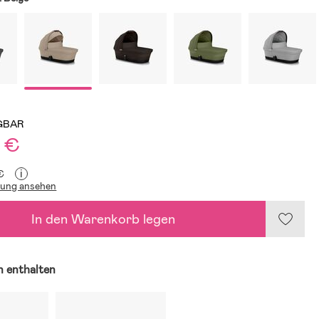
GBAR
9 €
i
€
lung ansehen
In den Warenkorb legen
n enthalten