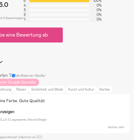
5
100%
5.0
4
0%
3
0%
2
0%
uf 2 Bewertungen
1
0%
be eine Bewertung ab
rlyn T
Verifizierter Käufer
unior Snuggle Specialist
ohnung
Reisen
Schönheit und Mode
Kunst und Kultur
Barbie
bex e-gazelle s
öne Farbe. Gute Qualität
anzeigen
LLE S Liegewanne, Almond Beige
letztes Jahr
gepostet auf Jollyroom.no 🇳🇴