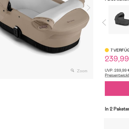
7 VERFÜ
239,9
UVP: 289,99 
Zoom
Preisentwick
In 2 Pakete