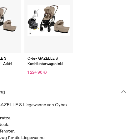
LE S
Cybex GAZELLE S
l. Axkid
Kombikinderwagen inkl.
hale &
Beemoo Route Babyschale
1 224,96 €
Beige
& Basis, Almond
Beige/Mineral Grey
ng
GAZELLE S Liegewanne von Cybex.
ratze.
deck.
fenster.
zug für die Liegewanne.