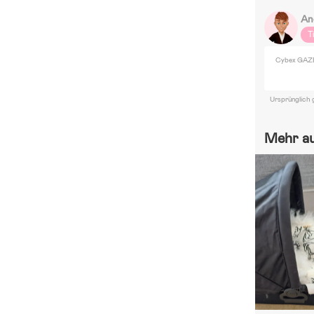
An
T
Cybex GAZE
Ursprünglich 
Mehr a