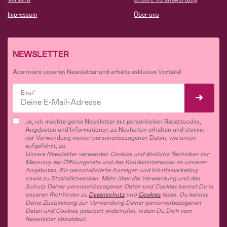
Impressum
Über uns
NEWSLETTER
Abonniere unseren Newsletter und erhalte exklusive Vorteile!
Email*
Ja, ich möchte gerne Newsletter mit persönlichen Rabattcodes,
Angeboten und Informationen zu Neuheiten erhalten und stimme
der Verwendung meiner personenbezogenen Daten, wie unten
aufgeführt, zu.
Unsere Newsletter verwenden Cookies und ähnliche Techniken zur
Messung der Öffnungsrate und des Kundeninteresses an unseren
Angeboten, für personalisierte Anzeigen und Inhaltsmarketing
sowie zu Statistikzwecken. Mehr über die Verwendung und den
Schutz Deiner personenbezogenen Daten und Cookies kannst Du in
unseren Richtlinien zu
Datenschutz
und
Cookies
lesen. Du kannst
Deine Zustimmung zur Verwendung Deiner personenbezogenen
Daten und Cookies jederzeit widerrufen, indem Du Dich vom
Newsletter abmeldest.