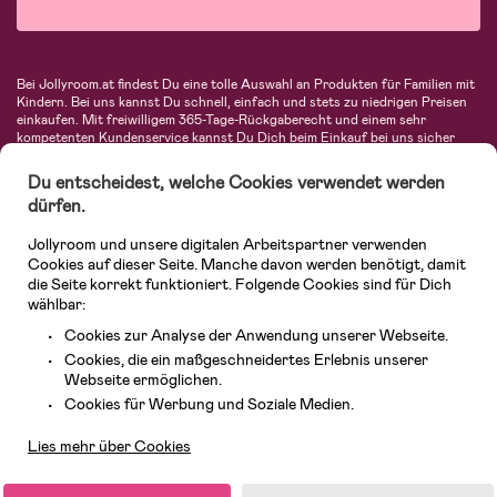
Bei Jollyroom.at findest Du eine tolle Auswahl an Produkten für Familien mit
Kindern. Bei uns kannst Du schnell, einfach und stets zu niedrigen Preisen
einkaufen. Mit freiwilligem 365-Tage-Rückgaberecht und einem sehr
kompetenten Kundenservice kannst Du Dich beim Einkauf bei uns sicher
fühlen. In unserem Sortiment findest Du unter anderem Kinderwagen,
Autositze, Kinder- und Babymode, Produkte für Mütter und eine Menge
Du entscheidest, welche Cookies verwendet werden
fantastischer Einrichtungsgegenstände, Spielsachen, Babyprodukte und
dürfen.
vieles mehr. Wir haben Produkte von bekannten Herstellern wie Britax, Maxi-
Cosi, Hauck, Baby Jogger, Ergobaby, Didriksons, KidKraft, Ergobaby, Philips
Jollyroom und unsere digitalen Arbeitspartner verwenden
Avent, Jack Wolfskin, Cybex, LEGO und vielen mehr. Schau Dich um in
unserem vielfältigen Onlineshop für Kinder & Babys. Willkommen!
Cookies auf dieser Seite. Manche davon werden benötigt, damit
die Seite korrekt funktioniert. Folgende Cookies sind für Dich
wählbar:
Cookies zur Analyse der Anwendung unserer Webseite.
Cookies, die ein maßgeschneidertes Erlebnis unserer
Webseite ermöglichen.
Kundendienst
Cookies für Werbung und Soziale Medien.
Lies mehr über Cookies
© 2026 Jollyroom GmbH. Alle Rechte vorbehalten.