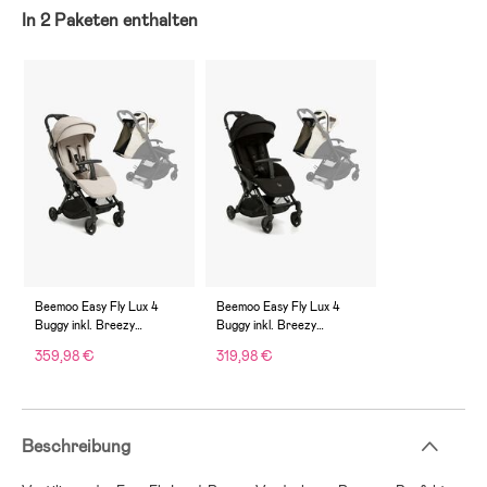
In 2 Paketen enthalten
Beemoo Easy Fly Lux 4
Beemoo Easy Fly Lux 4
Buggy inkl. Breezy
Buggy inkl. Breezy
Verdeck, Sand Beige/Off-
Verdeck, Jet Black/Off-
359,98 €
319,98 €
White
White
Beschreibung