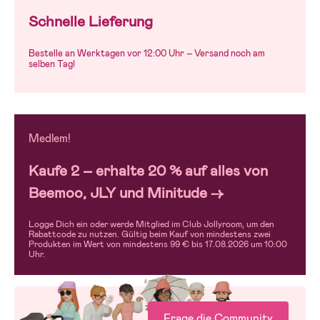
Schnelle Lieferung
Bestelle an Werktagen vor 12:00 Uhr – Versand noch am
selben Tag!
Medlem!
Kaufe 2 – erhalte 20 % auf alles von
Beemoo, JLY und Minitude →
Logge Dich ein oder werde Mitglied im Club Jollyroom, um den
Rabattcode zu nutzen. Gültig beim Kauf von mindestens zwei
Produkten im Wert von mindestens 99 € bis 17.08.2026 um 10:00
Uhr.
Frage die Community