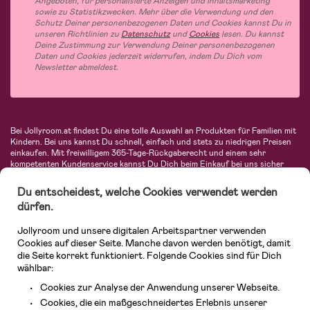
Angeboten, für personalisierte Anzeigen und Inhaltsmarketing
sowie zu Statistikzwecken. Mehr über die Verwendung und den
Schutz Deiner personenbezogenen Daten und Cookies kannst Du in
unseren Richtlinien zu
Datenschutz
und
Cookies
lesen. Du kannst
Deine Zustimmung zur Verwendung Deiner personenbezogenen
Daten und Cookies jederzeit widerrufen, indem Du Dich vom
Newsletter abmeldest.
Bei Jollyroom.at findest Du eine tolle Auswahl an Produkten für Familien mit
Kindern. Bei uns kannst Du schnell, einfach und stets zu niedrigen Preisen
einkaufen. Mit freiwilligem 365-Tage-Rückgaberecht und einem sehr
kompetenten Kundenservice kannst Du Dich beim Einkauf bei uns sicher
fühlen. In unserem Sortiment findest Du unter anderem Kinderwagen,
Autositze, Kinder- und Babymode, Produkte für Mütter und eine Menge
Du entscheidest, welche Cookies verwendet werden
fantastischer Einrichtungsgegenstände, Spielsachen, Babyprodukte und
dürfen.
vieles mehr. Wir haben Produkte von bekannten Herstellern wie Britax, Maxi-
Cosi, Hauck, Baby Jogger, Ergobaby, Didriksons, KidKraft, Ergobaby, Philips
Jollyroom und unsere digitalen Arbeitspartner verwenden
Avent, Jack Wolfskin, Cybex, LEGO und vielen mehr. Schau Dich um in
unserem vielfältigen Onlineshop für Kinder & Babys. Willkommen!
Cookies auf dieser Seite. Manche davon werden benötigt, damit
die Seite korrekt funktioniert. Folgende Cookies sind für Dich
wählbar:
Cookies zur Analyse der Anwendung unserer Webseite.
Cookies, die ein maßgeschneidertes Erlebnis unserer