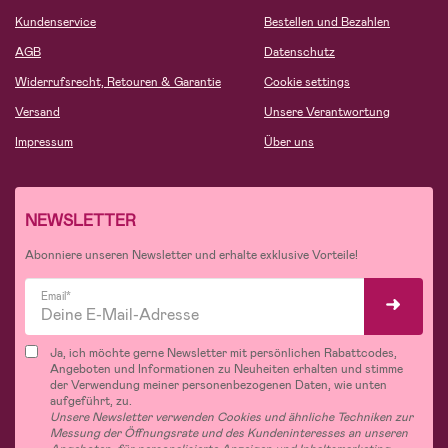
Kundenservice
Bestellen und Bezahlen
AGB
Datenschutz
Widerrufsrecht, Retouren & Garantie
Cookie settings
Versand
Unsere Verantwortung
Impressum
Über uns
NEWSLETTER
Abonniere unseren Newsletter und erhalte exklusive Vorteile!
Email*
Ja, ich möchte gerne Newsletter mit persönlichen Rabattcodes,
Angeboten und Informationen zu Neuheiten erhalten und stimme
der Verwendung meiner personenbezogenen Daten, wie unten
aufgeführt, zu.
Unsere Newsletter verwenden Cookies und ähnliche Techniken zur
Messung der Öffnungsrate und des Kundeninteresses an unseren