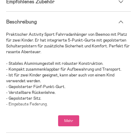
Empfohlenes Zubehör
Beschreibung
Praktischer Activity Sport Fahrradanhänger von Beemoo mit Platz
für zwei Kinder. Er hat integrierte 5-Punkt-Gurte mit gepolsterten
Schulterpolstern für zusätzliche Sicherheit und Komfort. Perfekt für
rasante Abenteuer.
- Stabiles Aluminiumgestell mit robuster Konstruktion.
- Kompakt zusammenklappbar für Aufbewahrung und Transport.
- Ist für zwei Kinder geeignet, kann aber auch von einem Kind
verwendet werden.
- Gepolsterter Fünf-Punkt-Gurt.
- Verstellbare Rückenlehne.
- Gepolsterter Sitz.
- Eingebaute Federung.
- Inklusive schwenkbarem Vorderrad für die Verwendung als
Kinderwagen.
Mehr
- Ausgestattet mit Reifenschutz.
- Hand- und Fußbremse.
- Verstellbarer Griff.