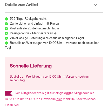
- Viel Stauraum.
Details zum Artikel
- Mehrere Fenster.
- Mit Kupplung für die Verbindung mit dem Fahrrad.
- Inklusive Reflektoren.
365-Tage-Rückgaberecht
- Inklusive Sicherheitswimpel.
Zahle sicher und einfach mit Paypal
- Kann mit dem separat erhältlichen Newborn Set bereits ab der
Kostenfreie Zustellung nach Hause!
Geburt verwendet werden.
Preisgarantie - Mehr erfahren ->
- Maximale Körpergröße Kind: 111 cm.
Zuverlässige Lieferung direkt aus dem eigenen Lager
- Maximalbelastung pro Kind: 22 kg.
- Maximalbelastung: 44 kg.
Bestelle an Werktagen vor 12:00 Uhr – Versand noch am selben
Tag!
- Altersempfehlung: ab 6 Monaten bis 4 Jahre.
- Geprüft und zugelassen nach den europäischen Normen: EN 1888-1,
EN 1888-2 & EN 15918.
Schnelle Lieferung
- Als Joggingwagen geprüft und zugelassen gemäß Europäischem
Standard EN 1888-3.
Bestelle an Werktagen vor 12:00 Uhr – Versand noch am
selben Tag!
Der Mitgliederpreis gilt für eingeloggte Mitglieder bis
13.8.2026 um 16:00 Uhr. Entdecke
hier
mehr im
Back to school
Flash SALE.