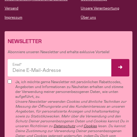
Versand
Unsere Verantwortung
Impressum
Über uns
NEWSLETTER
Abonniere unseren Newsletter und erhalte exklusive Vorteile!
Email*
Ja, ich möchte gerne Newsletter mit persönlichen Rabattcodes,
Angeboten und Informationen zu Neuheiten erhalten und stimme
der Verwendung meiner personenbezogenen Daten, wie unten
aufgeführt, zu.
Unsere Newsletter verwenden Cookies und ähnliche Techniken zur
Messung der Öffnungsrate und des Kundeninteresses an unseren
Angeboten, für personalisierte Anzeigen und Inhaltsmarketing
sowie zu Statistikzwecken. Mehr über die Verwendung und den
Schutz Deiner personenbezogenen Daten und Cookies kannst Du in
unseren Richtlinien zu
Datenschutz
und
Cookies
lesen. Du kannst
Deine Zustimmung zur Verwendung Deiner personenbezogenen
Daten und Cookies jederzeit widerrufen, indem Du Dich vom