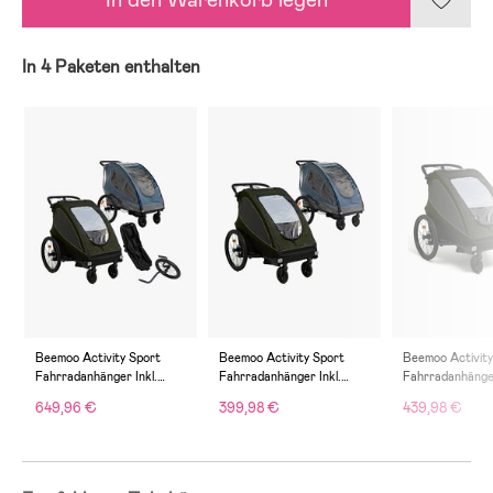
In 4 Paketen enthalten
Beemoo Activity Sport
Beemoo Activity Sport
Beemoo Activity
Fahrradanhänger Inkl.
Fahrradanhänger Inkl.
Fahrradanhänger
Newborn Set, Jogging-Set
Regenschutz, Green
Newborn Set, G
649,96 €
399,98 €
439,98 €
& Regenschutz, Green