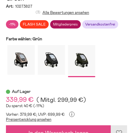
Art:
10273827
(3)
Alle Bewertungen ansehen
-11%
FLASH SALE
Mitgliederpreis
Versandkostenfrei
Farbe wählen:
Grün
Auf Lager
339,99 €
(
Mitgl.
299,99 €
)
Du sparst 40 € (-11%)
i
Vorher: 379,99 €;
UVP: 699,99 €
Preisentwicklung ansehen
In den Warenkorb legen