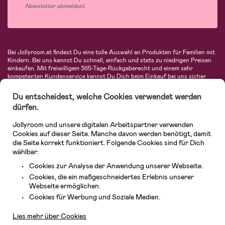
Newsletter abmeldest.
Bei Jollyroom.at findest Du eine tolle Auswahl an Produkten für Familien mit
Kindern. Bei uns kannst Du schnell, einfach und stets zu niedrigen Preisen
einkaufen. Mit freiwilligem 365-Tage-Rückgaberecht und einem sehr
kompetenten Kundenservice kannst Du Dich beim Einkauf bei uns sicher
fühlen. In unserem Sortiment findest Du unter anderem Kinderwagen,
Autositze, Kinder- und Babymode, Produkte für Mütter und eine Menge
Du entscheidest, welche Cookies verwendet werden
fantastischer Einrichtungsgegenstände, Spielsachen, Babyprodukte und
dürfen.
vieles mehr. Wir haben Produkte von bekannten Herstellern wie Britax, Maxi-
Cosi, Hauck, Baby Jogger, Ergobaby, Didriksons, KidKraft, Ergobaby, Philips
Jollyroom und unsere digitalen Arbeitspartner verwenden
Avent, Jack Wolfskin, Cybex, LEGO und vielen mehr. Schau Dich um in
unserem vielfältigen Onlineshop für Kinder & Babys. Willkommen!
Cookies auf dieser Seite. Manche davon werden benötigt, damit
die Seite korrekt funktioniert. Folgende Cookies sind für Dich
wählbar:
Cookies zur Analyse der Anwendung unserer Webseite.
Cookies, die ein maßgeschneidertes Erlebnis unserer
Webseite ermöglichen.
Kundendienst
Cookies für Werbung und Soziale Medien.
Lies mehr über Cookies