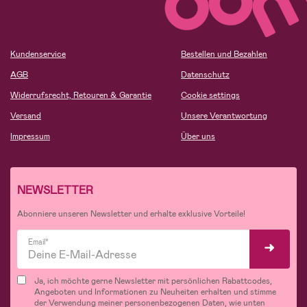
Kundenservice
Bestellen und Bezahlen
AGB
Datenschutz
Widerrufsrecht, Retouren & Garantie
Cookie settings
Versand
Unsere Verantwortung
Impressum
Über uns
NEWSLETTER
Abonniere unseren Newsletter und erhalte exklusive Vorteile!
Email*
Ja, ich möchte gerne Newsletter mit persönlichen Rabattcodes,
Angeboten und Informationen zu Neuheiten erhalten und stimme
der Verwendung meiner personenbezogenen Daten, wie unten