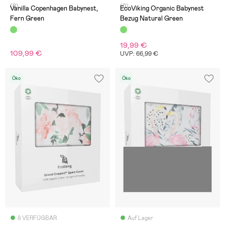
(0)
(0)
Vanilla Copenhagen Babynest,
EcoViking Organic Babynest
Fern Green
Bezug Natural Green
19,99 €
109,99 €
UVP: 66,99 €
Öko
Öko
8 VERFÜGBAR
Auf Lager