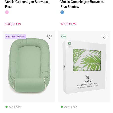
(1)
(0)
Vanilla Copenhagen Babynest,
Vanilla Copenhagen Babynest,
Rose
Blue Shadow
109,99 €
109,99 €
Versandkostenfrei
Öko
Auf Lager
Auf Lager