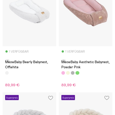
1 VERFÜGBAR
1 VERFÜGBAR
(0)
(0)
MeowBaby Bearly Babynest,
MeowBaby Aesthetic Babynest,
Offwhite
Powder Pink
89,99 €
89,99 €
Superpreis
Superpreis