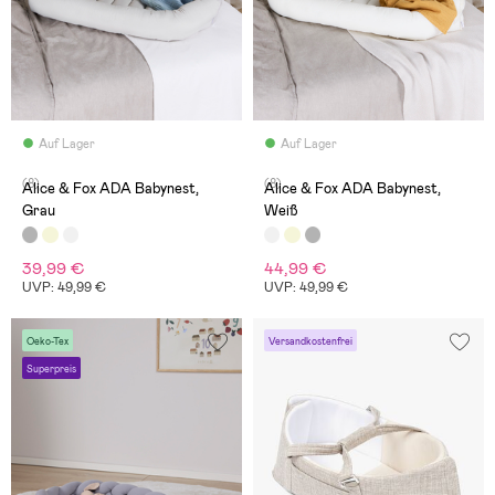
Auf Lager
Auf Lager
(8)
(8)
Alice & Fox ADA Babynest,
Alice & Fox ADA Babynest,
Grau
Weiß
39,99 €
44,99 €
UVP: 49,99 €
UVP: 49,99 €
Oeko-Tex
Versandkostenfrei
Superpreis