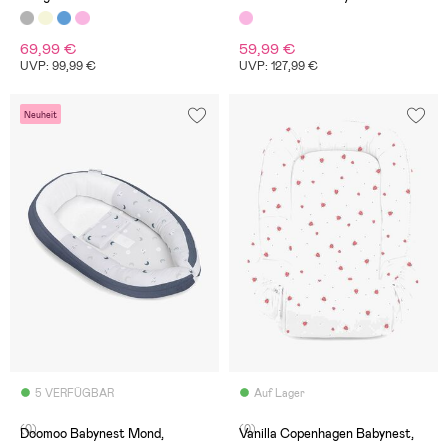
69,99 €
59,99 €
UVP: 99,99 €
UVP: 127,99 €
Neuheit
5 VERFÜGBAR
Auf Lager
(0)
(0)
Doomoo Babynest Mond,
Vanilla Copenhagen Babynest,