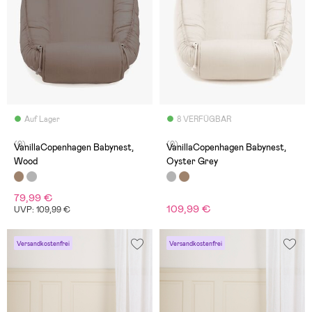
Auf Lager
8 VERFÜGBAR
(0)
(0)
VanillaCopenhagen Babynest,
VanillaCopenhagen Babynest,
Wood
Oyster Grey
79,99 €
109,99 €
UVP: 109,99 €
Versandkostenfrei
Versandkostenfrei