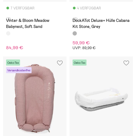
7 VERFÜGBAR
4 VERFÜGBAR
(3)
(0)
Vinter & Bloom Meadow
DockATot Deluxe+ Hülle Cabana
Babynest, Soft Sand
Kit Stone, Grey
59,99 €
84,99 €
UVP: 89,99 €
Oeko-Tex
Oeko-Tex
Versandkostenfrei