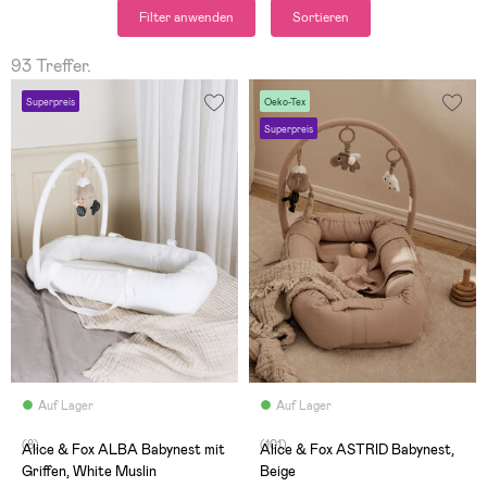
Filter anwenden
Sortieren
93 Treffer.
Superpreis
Oeko-Tex
Superpreis
Auf Lager
Auf Lager
(8)
(101)
Alice & Fox ALBA Babynest mit
Alice & Fox ASTRID Babynest,
Griffen, White Muslin
Beige