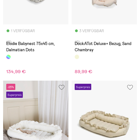
1 VERFÜGBAR
3 VERFÜGBAR
(0)
(0)
Elodie Babynest 75x45 cm,
DockATot Deluxe+ Bezug, Sand
Dalmatian Dots
Chambray
134,99 €
89,99 €
-25%
Superpreis
Superpreis