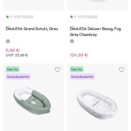
8 VERFÜGBAR
6 VERFÜGBAR
(0)
(0)
DockATot Grand Schutz, Grau
DockATot Deluxe+ Bezug, Fog
Grey Chambray
5,99 €
124,99 €
UVP: 23,99 €
Oeko-Tex
Oeko-Tex
Versandkostenfrei
Versandkostenfrei