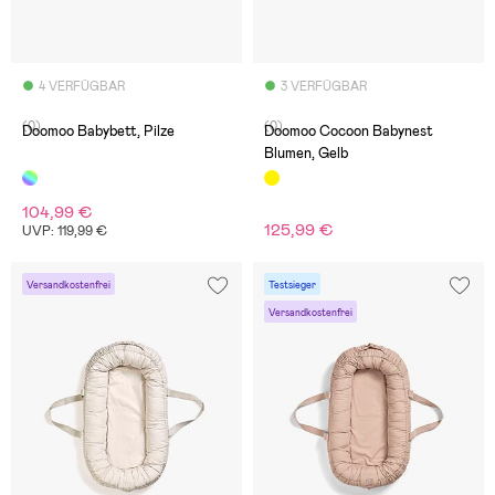
4 VERFÜGBAR
3 VERFÜGBAR
(0)
(0)
Doomoo Babybett, Pilze
Doomoo Cocoon Babynest
Blumen, Gelb
104,99 €
125,99 €
UVP: 119,99 €
Versandkostenfrei
Testsieger
Versandkostenfrei