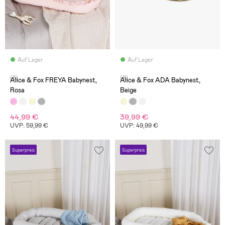
Auf Lager
Auf Lager
(8)
(8)
Alice & Fox FREYA Babynest,
Alice & Fox ADA Babynest,
Rosa
Beige
44,99 €
39,99 €
UVP: 59,99 €
UVP: 49,99 €
Superpreis
Superpreis