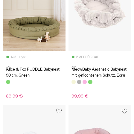
Auf Lager
2 VERFÜGBAR
(0)
(0)
Alice & Fox PUDDLE Babynest
MeowBaby Aesthetic Babynest
90 cm, Green
mit geflochtenem Schutz, Ecru
89,99 €
99,99 €