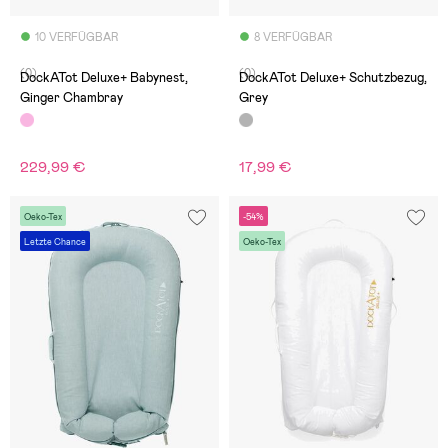
10 VERFÜGBAR
8 VERFÜGBAR
(0)
(0)
DockATot Deluxe+ Babynest,
DockATot Deluxe+ Schutzbezug,
Ginger Chambray
Grey
229,99 €
17,99 €
Oeko-Tex
-54%
Letzte Chance
Oeko-Tex