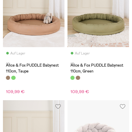
Auf Lager
Auf Lager
(1)
(1)
Alice & Fox PUDDLE Babynest
Alice & Fox PUDDLE Babynest
110cm, Taupe
110cm, Green
109,99 €
109,99 €