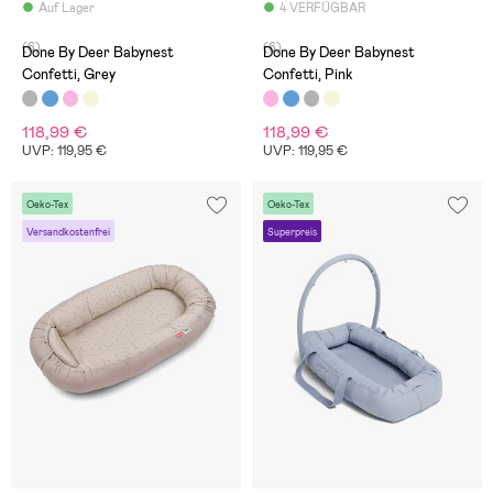
Auf Lager
4 VERFÜGBAR
(6)
(6)
Done By Deer Babynest
Done By Deer Babynest
Confetti, Grey
Confetti, Pink
118,99 €
118,99 €
UVP: 119,95 €
UVP: 119,95 €
Oeko-Tex
Oeko-Tex
Versandkostenfrei
Superpreis