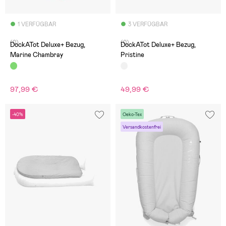
1 VERFÜGBAR
3 VERFÜGBAR
(0)
(0)
DockATot Deluxe+ Bezug,
DockATot Deluxe+ Bezug,
Marine Chambray
Pristine
97,99 €
49,99 €
-40%
Oeko-Tex
Versandkostenfrei