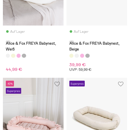
Auf Lager
Auf Lager
(8)
(8)
Alice & Fox FREYA Babynest,
Alice & Fox FREYA Babynest,
Weiß
Beige
39,99 €
44,99 €
UVP: 59,99 €
-10%
Superpreis
Superpreis