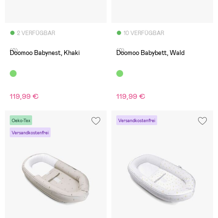
2 VERFÜGBAR
10 VERFÜGBAR
(0)
(0)
Doomoo Babynest, Khaki
Doomoo Babybett, Wald
119,99 €
119,99 €
Oeko-Tex
Versandkostenfrei
Versandkostenfrei