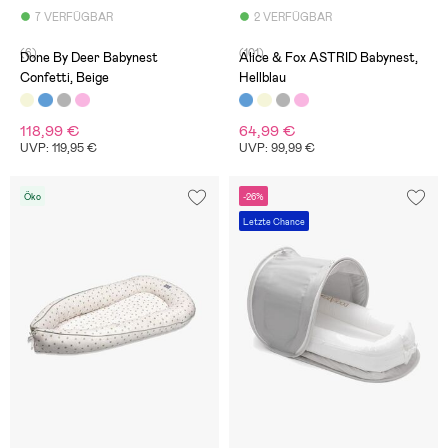
7 VERFÜGBAR
2 VERFÜGBAR
(6)
(101)
Done By Deer Babynest
Alice & Fox ASTRID Babynest,
Confetti, Beige
Hellblau
118,99 €
64,99 €
UVP: 119,95 €
UVP: 99,99 €
Öko
-26%
Letzte Chance