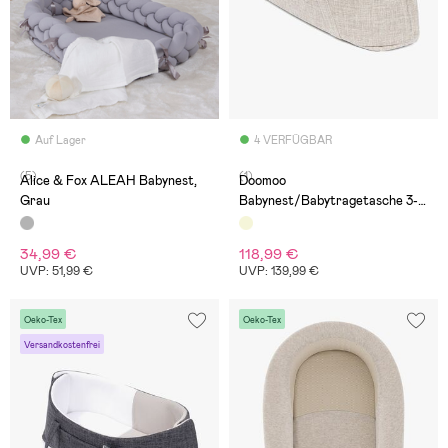
Auf Lager
4 VERFÜGBAR
(5)
(1)
Alice & Fox ALEAH Babynest,
Doomoo
Grau
Babynest/Babytragetasche 3-
in-1, Sandfarben
34,99 €
118,99 €
UVP: 51,99 €
UVP: 139,99 €
Oeko-Tex
Oeko-Tex
Versandkostenfrei