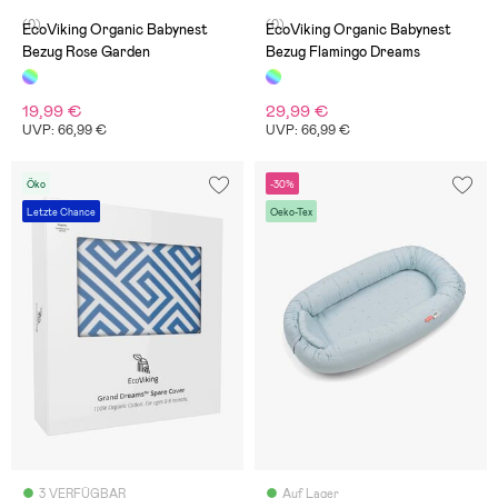
(0)
(0)
EcoViking Organic Babynest
EcoViking Organic Babynest
Bezug Rose Garden
Bezug Flamingo Dreams
19,99 €
29,99 €
UVP: 66,99 €
UVP: 66,99 €
Öko
-30%
Letzte Chance
Oeko-Tex
3 VERFÜGBAR
Auf Lager