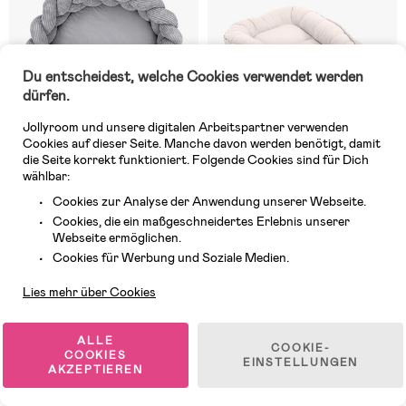
Du entscheidest, welche Cookies verwendet werden
dürfen.
Jollyroom und unsere digitalen Arbeitspartner verwenden
Cookies auf dieser Seite. Manche davon werden benötigt, damit
die Seite korrekt funktioniert. Folgende Cookies sind für Dich
wählbar:
Cookies zur Analyse der Anwendung unserer Webseite.
1 VERFÜGBAR
4 VERFÜGBAR
Cookies, die ein maßgeschneidertes Erlebnis unserer
(0)
(0)
Webseite ermöglichen.
MeowBaby Aesthetic Babynest
MeowBaby Aesthetic Babynest,
Kundendienst
mit geflochtenem Schutz &
Ecru
Cookies für Werbung und Soziale Medien.
Spielteppich, Grey
Lies mehr über Cookies
99,99 €
89,99 €
UVP: 129,99 €
ALLE
COOKIE-
COOKIES
EINSTELLUNGEN
AKZEPTIEREN
1
/
2