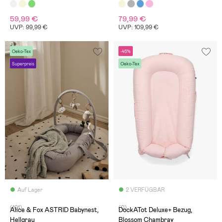
59,99 €
79,99 €
UVP: 99,99 €
UVP: 109,99 €
Oeko-Tex
-45%
Superpreis
Oeko-Tex
Auf Lager
2 VERFÜGBAR
(101)
(0)
Alice & Fox ASTRID Babynest,
DockATot Deluxe+ Bezug,
Hellgrau
Blossom Chambray