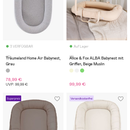
3 VERFÜGBAR
Auf Lager
(0)
(8)
Träumeland Home Air Babynest,
Alice & Fox ALBA Babynest mit
Grau
Griffen, Beige Muslin
78,99 €
99,99 €
UVP: 99,99 €
Superpreis
Versandkostenfrei