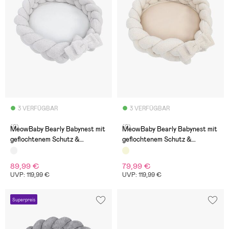
3 VERFÜGBAR
3 VERFÜGBAR
(0)
(0)
MeowBaby Bearly Babynest mit
MeowBaby Bearly Babynest mit
geflochtenem Schutz &
geflochtenem Schutz &
Spielteppich, Offwhite
Spielteppich, Cream
89,99 €
79,99 €
UVP: 119,99 €
UVP: 119,99 €
Superpreis