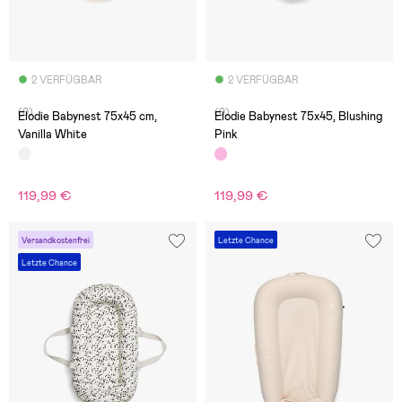
2 VERFÜGBAR
2 VERFÜGBAR
(0)
(0)
Elodie Babynest 75x45 cm,
Elodie Babynest 75x45, Blushing
Vanilla White
Pink
119,99 €
119,99 €
Versandkostenfrei
Letzte Chance
Letzte Chance