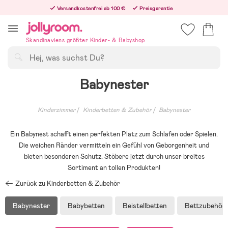
Hoppa
Versandkostenfrei ab 100 €
Preisgarantie
till
Freiwilliges 365-Tage-Rückgaberecht
innehållet
Bestelle jetzt – wir versenden noch am selben Werktag!
Skandinaviens größter Kinder- & Babyshop
Suchen
Babynester
Kinderzimmer
Kinderbetten & Zubehör
Babynester
Ein Babynest schafft einen perfekten Platz zum Schlafen oder Spielen.
Die weichen Ränder vermitteln ein Gefühl von Geborgenheit und
bieten besonderen Schutz. Stöbere jetzt durch unser breites
Sortiment an tollen Produkten!
Zurück zu Kinderbetten & Zubehör
Babynester
Babybetten
Beistellbetten
Bettzubehör