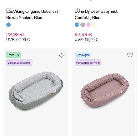
(0)
(6)
EcoViking Organic Babynest
Done By Deer Babynest
Bezug Ancient Blue
Confetti, Blue
29,99 €
82,99 €
UVP: 66,99 €
UVP: 119,95 €
Oeko-Tex
Testsieger
Versandkostenfrei
Versandkostenfrei