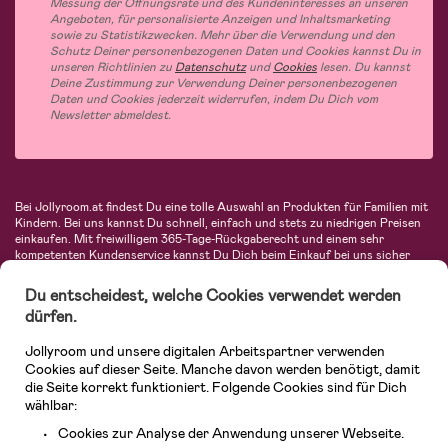
Messung der Öffnungsrate und des Kundeninteresses an unseren
Angeboten, für personalisierte Anzeigen und Inhaltsmarketing
sowie zu Statistikzwecken. Mehr über die Verwendung und den
Schutz Deiner personenbezogenen Daten und Cookies kannst Du in
unseren Richtlinien zu
Datenschutz
und
Cookies
lesen. Du kannst
Deine Zustimmung zur Verwendung Deiner personenbezogenen
Daten und Cookies jederzeit widerrufen, indem Du Dich vom
Newsletter abmeldest.
Bei Jollyroom.at findest Du eine tolle Auswahl an Produkten für Familien mit
Kindern. Bei uns kannst Du schnell, einfach und stets zu niedrigen Preisen
einkaufen. Mit freiwilligem 365-Tage-Rückgaberecht und einem sehr
kompetenten Kundenservice kannst Du Dich beim Einkauf bei uns sicher
fühlen. In unserem Sortiment findest Du unter anderem Kinderwagen,
Autositze, Kinder- und Babymode, Produkte für Mütter und eine Menge
Du entscheidest, welche Cookies verwendet werden
fantastischer Einrichtungsgegenstände, Spielsachen, Babyprodukte und
dürfen.
vieles mehr. Wir haben Produkte von bekannten Herstellern wie Britax, Maxi-
Cosi, Hauck, Baby Jogger, Ergobaby, Didriksons, KidKraft, Ergobaby, Philips
Jollyroom und unsere digitalen Arbeitspartner verwenden
Avent, Jack Wolfskin, Cybex, LEGO und vielen mehr. Schau Dich um in
unserem vielfältigen Onlineshop für Kinder & Babys. Willkommen!
Cookies auf dieser Seite. Manche davon werden benötigt, damit
die Seite korrekt funktioniert. Folgende Cookies sind für Dich
wählbar:
Cookies zur Analyse der Anwendung unserer Webseite.