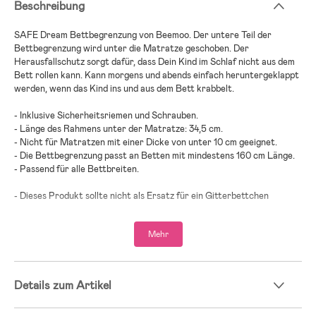
Beschreibung
SAFE Dream Bettbegrenzung von Beemoo. Der untere Teil der
Bettbegrenzung wird unter die Matratze geschoben. Der
Herausfallschutz sorgt dafür, dass Dein Kind im Schlaf nicht aus dem
Bett rollen kann. Kann morgens und abends einfach heruntergeklappt
werden, wenn das Kind ins und aus dem Bett krabbelt.
- Inklusive Sicherheitsriemen und Schrauben.
- Länge des Rahmens unter der Matratze: 34,5 cm.
- Nicht für Matratzen mit einer Dicke von unter 10 cm geeignet.
- Die Bettbegrenzung passt an Betten mit mindestens 160 cm Länge.
- Passend für alle Bettbreiten.
- Dieses Produkt sollte nicht als Ersatz für ein Gitterbettchen
genutzt werden, da es nicht dieselbe Sicherheit bieten kann.
- Die Klappfunktion kann nur genutzt werden, wenn das Produkt mit
Mehr
über 17 cm Abstand vom Boden montiert wird.
- Nicht benutzen, wenn das Produkt nicht korrekt am Bett und/oder
der Matratze befestigt ist (mit den Sicherheitsgurten zwischen
Matratze und Bettrahmen und/oder in den Bettrahmen geschraubt).
Details zum Artikel
- Bitte beachte, dass mindestens 25 cm Platz zwischen Kopfteil des
Bettes und dem Herausfallschutz sein müssen, um ein