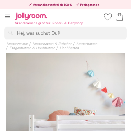
Hoppa
Versandkostenfrei ab 100 €
Preisgarantie
till
Freiwilliges 365-Tage-Rückgaberecht
innehållet
Bestelle heute, dann versenden wir direkt nach dem Feiertag
Skandinaviens größter Kinder- & Babyshop
Suchen
Kinderzimmer
Kinderbetten & Zubehör
Kinderbetten
Etagenbetten & Hochbetten
Hochbetten