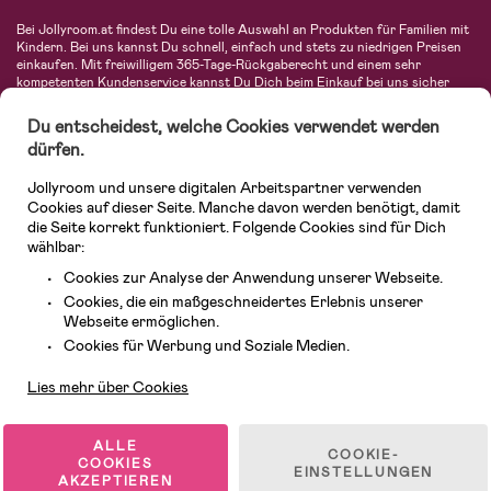
Bei Jollyroom.at findest Du eine tolle Auswahl an Produkten für Familien mit
Kindern. Bei uns kannst Du schnell, einfach und stets zu niedrigen Preisen
einkaufen. Mit freiwilligem 365-Tage-Rückgaberecht und einem sehr
kompetenten Kundenservice kannst Du Dich beim Einkauf bei uns sicher
fühlen. In unserem Sortiment findest Du unter anderem Kinderwagen,
Autositze, Kinder- und Babymode, Produkte für Mütter und eine Menge
Du entscheidest, welche Cookies verwendet werden
fantastischer Einrichtungsgegenstände, Spielsachen, Babyprodukte und
dürfen.
vieles mehr. Wir haben Produkte von bekannten Herstellern wie Britax, Maxi-
Cosi, Hauck, Baby Jogger, Ergobaby, Didriksons, KidKraft, Ergobaby, Philips
Jollyroom und unsere digitalen Arbeitspartner verwenden
Avent, Jack Wolfskin, Cybex, LEGO und vielen mehr. Schau Dich um in
unserem vielfältigen Onlineshop für Kinder & Babys. Willkommen!
Cookies auf dieser Seite. Manche davon werden benötigt, damit
die Seite korrekt funktioniert. Folgende Cookies sind für Dich
wählbar:
Cookies zur Analyse der Anwendung unserer Webseite.
Cookies, die ein maßgeschneidertes Erlebnis unserer
Webseite ermöglichen.
Kundendienst
Cookies für Werbung und Soziale Medien.
Lies mehr über Cookies
© 2026 Jollyroom GmbH. Alle Rechte vorbehalten.
ALLE
COOKIE-
COOKIES
EINSTELLUNGEN
AKZEPTIEREN