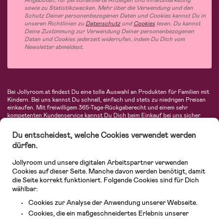
Angeboten, für personalisierte Anzeigen und Inhaltsmarketing
sowie zu Statistikzwecken. Mehr über die Verwendung und den
Schutz Deiner personenbezogenen Daten und Cookies kannst Du in
unseren Richtlinien zu
Datenschutz
und
Cookies
lesen. Du kannst
Deine Zustimmung zur Verwendung Deiner personenbezogenen
Daten und Cookies jederzeit widerrufen, indem Du Dich vom
Newsletter abmeldest.
Bei Jollyroom.at findest Du eine tolle Auswahl an Produkten für Familien mit
Kindern. Bei uns kannst Du schnell, einfach und stets zu niedrigen Preisen
einkaufen. Mit freiwilligem 365-Tage-Rückgaberecht und einem sehr
kompetenten Kundenservice kannst Du Dich beim Einkauf bei uns sicher
fühlen. In unserem Sortiment findest Du unter anderem Kinderwagen,
Autositze, Kinder- und Babymode, Produkte für Mütter und eine Menge
Du entscheidest, welche Cookies verwendet werden
fantastischer Einrichtungsgegenstände, Spielsachen, Babyprodukte und
dürfen.
vieles mehr. Wir haben Produkte von bekannten Herstellern wie Britax, Maxi-
Cosi, Hauck, Baby Jogger, Ergobaby, Didriksons, KidKraft, Ergobaby, Philips
Jollyroom und unsere digitalen Arbeitspartner verwenden
Avent, Jack Wolfskin, Cybex, LEGO und vielen mehr. Schau Dich um in
unserem vielfältigen Onlineshop für Kinder & Babys. Willkommen!
Cookies auf dieser Seite. Manche davon werden benötigt, damit
die Seite korrekt funktioniert. Folgende Cookies sind für Dich
wählbar:
Cookies zur Analyse der Anwendung unserer Webseite.
Cookies, die ein maßgeschneidertes Erlebnis unserer