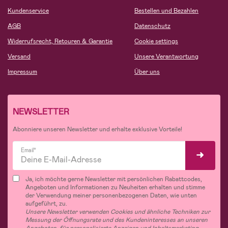
Kundenservice
Bestellen und Bezahlen
AGB
Datenschutz
Widerrufsrecht, Retouren & Garantie
Cookie settings
Versand
Unsere Verantwortung
Impressum
Über uns
NEWSLETTER
Abonniere unseren Newsletter und erhalte exklusive Vorteile!
Email*
Ja, ich möchte gerne Newsletter mit persönlichen Rabattcodes,
Angeboten und Informationen zu Neuheiten erhalten und stimme
der Verwendung meiner personenbezogenen Daten, wie unten
aufgeführt, zu.
Unsere Newsletter verwenden Cookies und ähnliche Techniken zur
Messung der Öffnungsrate und des Kundeninteresses an unseren