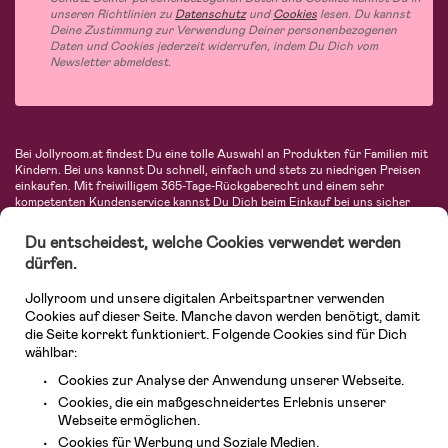
unseren Richtlinien zu
Datenschutz
und
Cookies
lesen. Du kannst
Deine Zustimmung zur Verwendung Deiner personenbezogenen
Daten und Cookies jederzeit widerrufen, indem Du Dich vom
Newsletter abmeldest.
Bei Jollyroom.at findest Du eine tolle Auswahl an Produkten für Familien mit
Kindern. Bei uns kannst Du schnell, einfach und stets zu niedrigen Preisen
einkaufen. Mit freiwilligem 365-Tage-Rückgaberecht und einem sehr
kompetenten Kundenservice kannst Du Dich beim Einkauf bei uns sicher
fühlen. In unserem Sortiment findest Du unter anderem Kinderwagen,
Autositze, Kinder- und Babymode, Produkte für Mütter und eine Menge
Du entscheidest, welche Cookies verwendet werden
fantastischer Einrichtungsgegenstände, Spielsachen, Babyprodukte und
dürfen.
vieles mehr. Wir haben Produkte von bekannten Herstellern wie Britax, Maxi-
Cosi, Hauck, Baby Jogger, Ergobaby, Didriksons, KidKraft, Ergobaby, Philips
Jollyroom und unsere digitalen Arbeitspartner verwenden
Avent, Jack Wolfskin, Cybex, LEGO und vielen mehr. Schau Dich um in
unserem vielfältigen Onlineshop für Kinder & Babys. Willkommen!
Cookies auf dieser Seite. Manche davon werden benötigt, damit
die Seite korrekt funktioniert. Folgende Cookies sind für Dich
wählbar:
Cookies zur Analyse der Anwendung unserer Webseite.
Cookies, die ein maßgeschneidertes Erlebnis unserer
Webseite ermöglichen.
Cookies für Werbung und Soziale Medien.