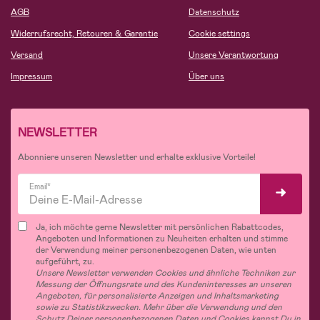
AGB
Datenschutz
Widerrufsrecht, Retouren & Garantie
Cookie settings
Versand
Unsere Verantwortung
Impressum
Über uns
NEWSLETTER
Abonniere unseren Newsletter und erhalte exklusive Vorteile!
Email*
Ja, ich möchte gerne Newsletter mit persönlichen Rabattcodes,
Angeboten und Informationen zu Neuheiten erhalten und stimme
der Verwendung meiner personenbezogenen Daten, wie unten
aufgeführt, zu.
Unsere Newsletter verwenden Cookies und ähnliche Techniken zur
Messung der Öffnungsrate und des Kundeninteresses an unseren
Angeboten, für personalisierte Anzeigen und Inhaltsmarketing
sowie zu Statistikzwecken. Mehr über die Verwendung und den
Schutz Deiner personenbezogenen Daten und Cookies kannst Du in