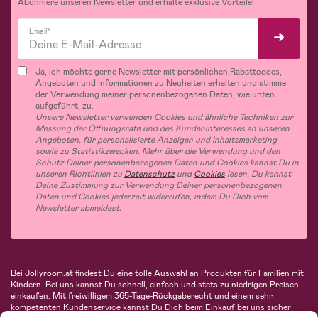
Abonniere unseren Newsletter und erhalte exklusive Vorteile!
Email*
Ja, ich möchte gerne Newsletter mit persönlichen Rabattcodes,
Angeboten und Informationen zu Neuheiten erhalten und stimme
der Verwendung meiner personenbezogenen Daten, wie unten
aufgeführt, zu.
Unsere Newsletter verwenden Cookies und ähnliche Techniken zur
Messung der Öffnungsrate und des Kundeninteresses an unseren
Angeboten, für personalisierte Anzeigen und Inhaltsmarketing
sowie zu Statistikzwecken. Mehr über die Verwendung und den
Schutz Deiner personenbezogenen Daten und Cookies kannst Du in
unseren Richtlinien zu
Datenschutz
und
Cookies
lesen. Du kannst
Deine Zustimmung zur Verwendung Deiner personenbezogenen
Daten und Cookies jederzeit widerrufen, indem Du Dich vom
Newsletter abmeldest.
Bei Jollyroom.at findest Du eine tolle Auswahl an Produkten für Familien mit
Kindern. Bei uns kannst Du schnell, einfach und stets zu niedrigen Preisen
einkaufen. Mit freiwilligem 365-Tage-Rückgaberecht und einem sehr
kompetenten Kundenservice kannst Du Dich beim Einkauf bei uns sicher