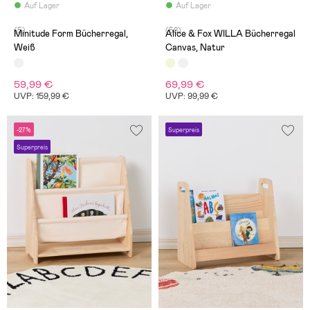
Auf Lager
Auf Lager
(5)
(58)
Minitude Form Bücherregal,
Alice & Fox WILLA Bücherregal
Weiß
Canvas, Natur
59,99 €
69,99 €
UVP: 159,99 €
UVP: 99,99 €
-27%
Superpreis
Superpreis