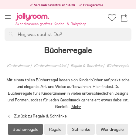
Hoppa
Versandkostenfrei ab 100 €
Preisgarantie
till
Freiwilliges 365-Tage-Rückgaberecht
innehållet
Bestellungen, die nach 12:00 Uhr eingehen, werden am nächsten Werktag versandt!
Skandinaviens größter Kinder- & Babyshop
Suchen
Bücherregale
Kinderzimmer
Kinderzimmermöbel
Regale & Schränke
Bücherregale
Mit einem tollen Bücherregal lassen sich Kinderbücher auf praktische
und elegante Art und Weise aufbewahren. Hier findest Du
Bücherregale fürs Kinderzimmer in vielen unterschiedlichen Designs
und Formen, sodass für jeden Geschmack garantiert etwas dabei ist.
Genieß
...
Mehr
Zurück zu Regale & Schränke
Bücherregale
Regale
Schränke
Wandregale