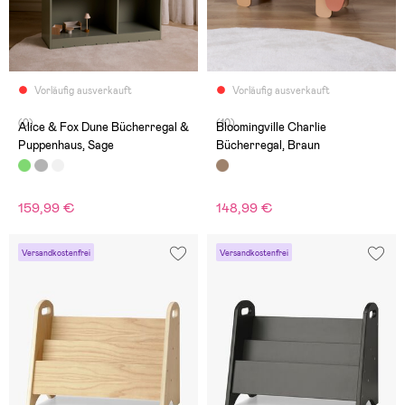
Vorläufig ausverkauft
Vorläufig ausverkauft
(0)
(10)
Alice & Fox Dune Bücherregal &
Bloomingville Charlie
Puppenhaus, Sage
Bücherregal, Braun
159,99 €
148,99 €
Versandkostenfrei
Versandkostenfrei