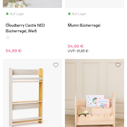
Auf Lager
Auf Lager
(2)
(1)
Cloudberry Castle NED
Mumin Bücherregal
Bücherregal, Weiß
54,99 €
54,99 €
UVP: 61,95 €