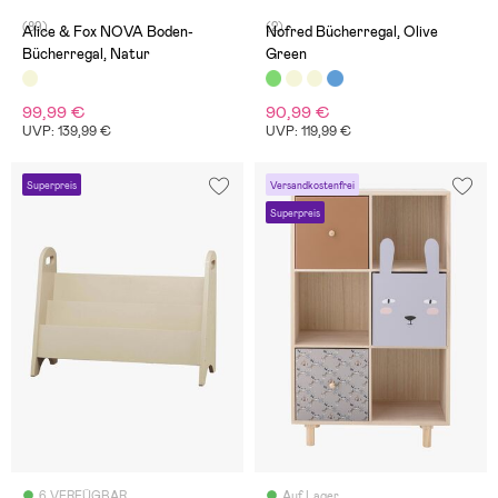
(89)
(2)
Alice & Fox NOVA Boden-
Nofred Bücherregal, Olive
Bücherregal, Natur
Green
99,99 €
90,99 €
UVP: 139,99 €
UVP: 119,99 €
Superpreis
Versandkostenfrei
Superpreis
6 VERFÜGBAR
Auf Lager