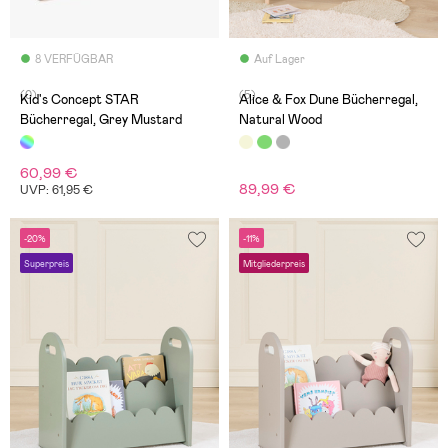
8 VERFÜGBAR
Auf Lager
(0)
(5)
Kid's Concept STAR
Alice & Fox Dune Bücherregal,
Bücherregal, Grey Mustard
Natural Wood
60,99 €
89,99 €
UVP: 61,95 €
-20%
-11%
Superpreis
Mitgliederpreis