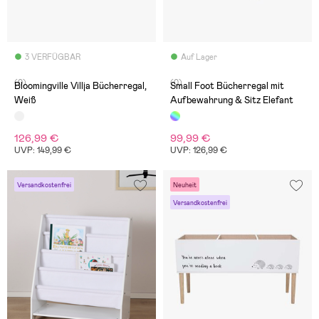
3 VERFÜGBAR
Auf Lager
(0)
(0)
Bloomingville Villja Bücherregal,
Small Foot Bücherregal mit
Weiß
Aufbewahrung & Sitz Elefant
126,99 €
99,99 €
UVP: 149,99 €
UVP: 126,99 €
Versandkostenfrei
Neuheit
Versandkostenfrei