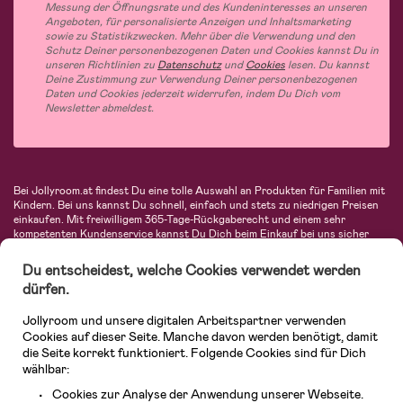
Messung der Öffnungsrate und des Kundeninteresses an unseren
Angeboten, für personalisierte Anzeigen und Inhaltsmarketing
sowie zu Statistikzwecken. Mehr über die Verwendung und den
Schutz Deiner personenbezogenen Daten und Cookies kannst Du in
unseren Richtlinien zu
Datenschutz
und
Cookies
lesen. Du kannst
Deine Zustimmung zur Verwendung Deiner personenbezogenen
Daten und Cookies jederzeit widerrufen, indem Du Dich vom
Newsletter abmeldest.
Bei Jollyroom.at findest Du eine tolle Auswahl an Produkten für Familien mit
Kindern. Bei uns kannst Du schnell, einfach und stets zu niedrigen Preisen
einkaufen. Mit freiwilligem 365-Tage-Rückgaberecht und einem sehr
kompetenten Kundenservice kannst Du Dich beim Einkauf bei uns sicher
fühlen. In unserem Sortiment findest Du unter anderem Kinderwagen,
Autositze, Kinder- und Babymode, Produkte für Mütter und eine Menge
Du entscheidest, welche Cookies verwendet werden
fantastischer Einrichtungsgegenstände, Spielsachen, Babyprodukte und
dürfen.
vieles mehr. Wir haben Produkte von bekannten Herstellern wie Britax, Maxi-
Cosi, Hauck, Baby Jogger, Ergobaby, Didriksons, KidKraft, Ergobaby, Philips
Jollyroom und unsere digitalen Arbeitspartner verwenden
Avent, Jack Wolfskin, Cybex, LEGO und vielen mehr. Schau Dich um in
unserem vielfältigen Onlineshop für Kinder & Babys. Willkommen!
Cookies auf dieser Seite. Manche davon werden benötigt, damit
die Seite korrekt funktioniert. Folgende Cookies sind für Dich
wählbar:
Cookies zur Analyse der Anwendung unserer Webseite.