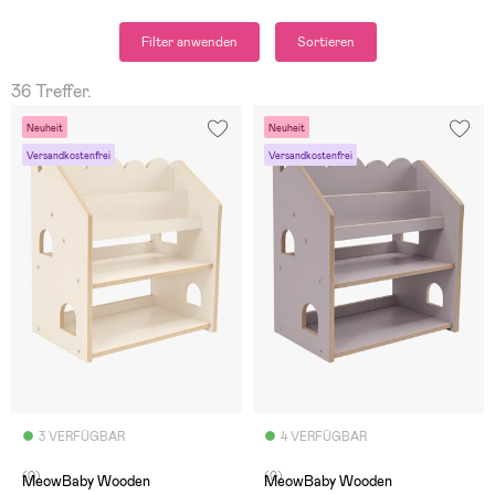
Filter anwenden
Sortieren
36 Treffer.
Neuheit
Neuheit
Versandkostenfrei
Versandkostenfrei
3 VERFÜGBAR
4 VERFÜGBAR
(0)
(0)
MeowBaby Wooden
MeowBaby Wooden