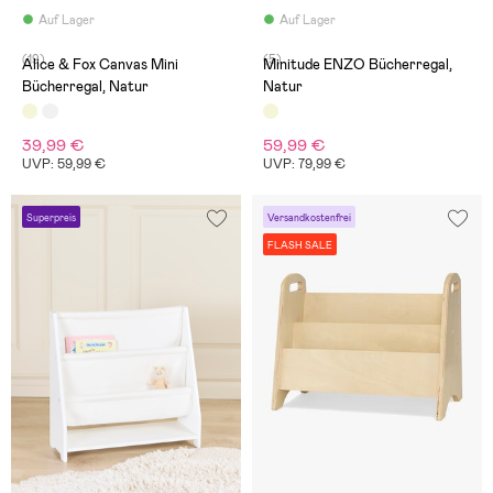
Auf Lager
Auf Lager
(19)
(5)
Alice & Fox Canvas Mini
Minitude ENZO Bücherregal,
Bücherregal, Natur
Natur
39,99 €
59,99 €
UVP: 59,99 €
UVP: 79,99 €
Superpreis
Versandkostenfrei
FLASH SALE