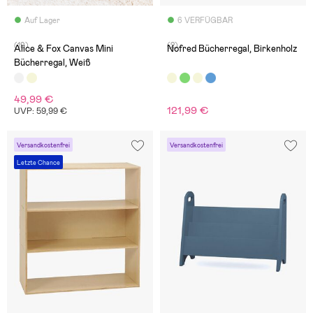
Auf Lager
6 VERFÜGBAR
(19)
(2)
Alice & Fox Canvas Mini
Nofred Bücherregal, Birkenholz
Bücherregal, Weiß
49,99 €
121,99 €
UVP: 59,99 €
Versandkostenfrei
Versandkostenfrei
Letzte Chance