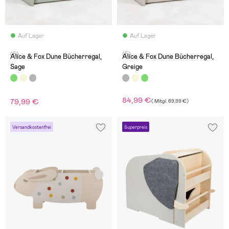
Auf Lager
Auf Lager
(5)
(5)
Alice & Fox Dune Bücherregal,
Alice & Fox Dune Bücherregal,
Sage
Greige
84,99 €
79,99 €
(
Mitgl.
69,99 €
)
Versandkostenfrei
Superpreis