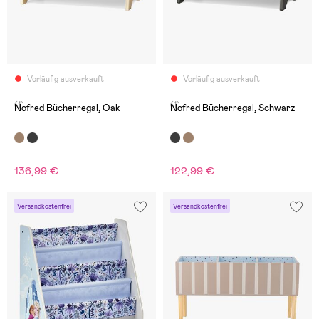
Vorläufig ausverkauft
Vorläufig ausverkauft
(1)
(1)
Nofred Bücherregal, Oak
Nofred Bücherregal, Schwarz
136,99 €
122,99 €
Versandkostenfrei
Versandkostenfrei