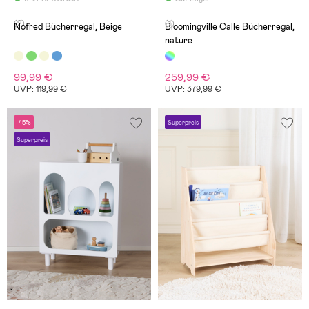
(2)
(1)
Nofred Bücherregal, Beige
Bloomingville Calle Bücherregal,
nature
99,99 €
259,99 €
UVP: 119,99 €
UVP: 379,99 €
-45%
Superpreis
Superpreis