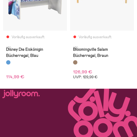
Vorläufig ausverkauft
Vorläufig ausverkauft
(0)
(0)
Disney Die Eiskönigin
Bloomingville Salam
Bücherregal, Blau
Bücherregal, Braun
126,99 €
114,99 €
UVP: 129,99 €