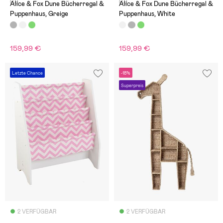
(0)
(0)
Alice & Fox Dune Bücherregal &
Alice & Fox Dune Bücherregal &
Puppenhaus, Greige
Puppenhaus, White
159,99 €
159,99 €
Letzte Chance
-18%
Superpreis
2 VERFÜGBAR
2 VERFÜGBAR