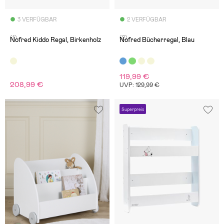
3 VERFÜGBAR
2 VERFÜGBAR
(1)
(2)
Nofred Kiddo Regal, Birkenholz
Nofred Bücherregal, Blau
119,99 €
208,99 €
UVP: 129,99 €
Superpreis