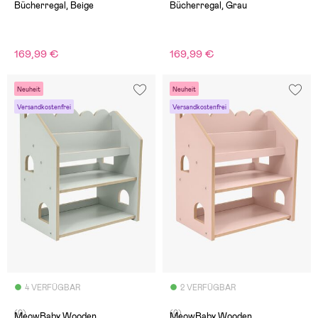
Bücherregal, Beige
Bücherregal, Grau
169,99 €
169,99 €
Neuheit
Neuheit
Versandkostenfrei
Versandkostenfrei
4 VERFÜGBAR
2 VERFÜGBAR
(0)
(0)
MeowBaby Wooden
MeowBaby Wooden