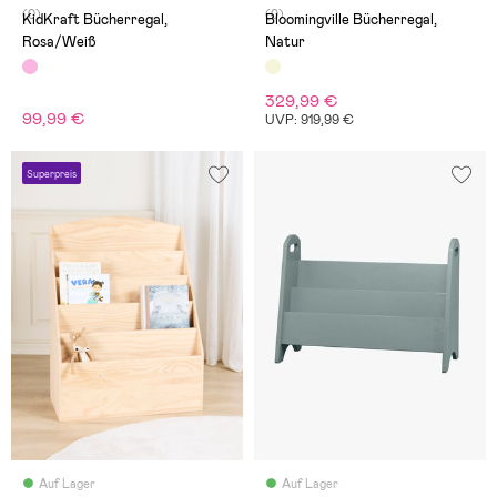
(0)
(0)
KidKraft Bücherregal,
Bloomingville Bücherregal,
Rosa/Weiß
Natur
329,99 €
99,99 €
UVP: 919,99 €
Superpreis
Auf Lager
Auf Lager