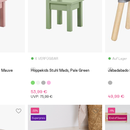
6 VERFÜGBAR
Auf Lager
(0)
(3)
e Mauve
Hoppekids Stuhl Mads, Pale Green
Jabadabado S
53,99 €
49,99 €
UVP: 75,99 €
-33%
-11%
Superpreis
End of Season