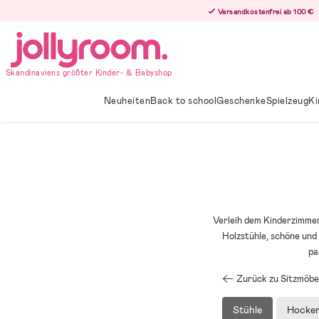
Hoppa
Versandkostenfrei ab 100 €
till
innehållet
Skandinaviens größter Kinder- & Babyshop
Neuheiten
Back to school
Geschenke
Spielzeug
Ki
Verleih dem Kinderzimmer
Holzstühle, schöne und 
pa
Zurück zu Sitzmöbe
Stühle
Hocke