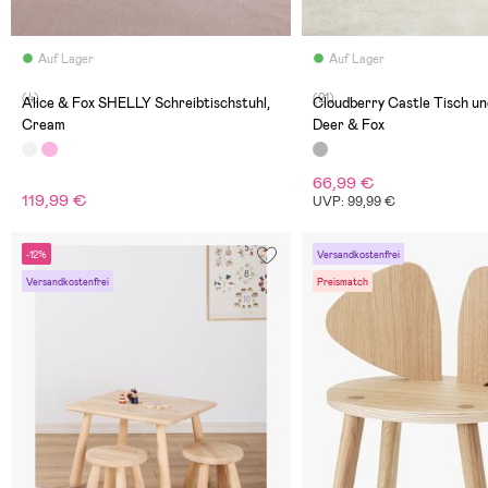
Auf Lager
Auf Lager
(4)
(21)
Alice & Fox SHELLY Schreibtischstuhl,
Cloudberry Castle Tisch un
Cream
Deer & Fox
66,99 €
119,99 €
UVP: 99,99 €
-12%
Versandkostenfrei
Versandkostenfrei
Preismatch