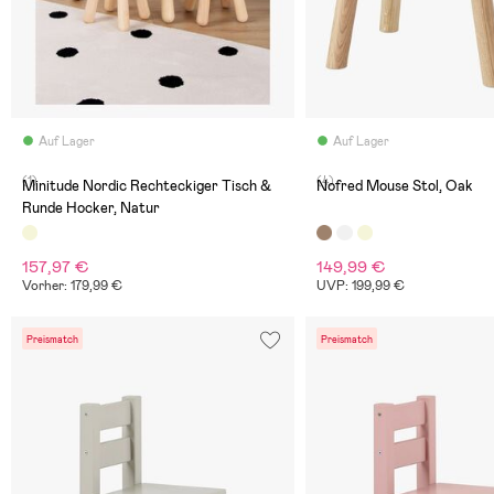
Auf Lager
Auf Lager
(1)
(4)
Minitude Nordic Rechteckiger Tisch &
Nofred Mouse Stol, Oak
Runde Hocker, Natur
157,97 €
149,99 €
Vorher: 179,99 €
UVP: 199,99 €
Preismatch
Preismatch