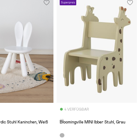
Superpreis
4 VERFÜGBAR
(1)
dic Stuhl Kaninchen, Weiß
Bloomingville MINI Ibber Stuhl, Grau