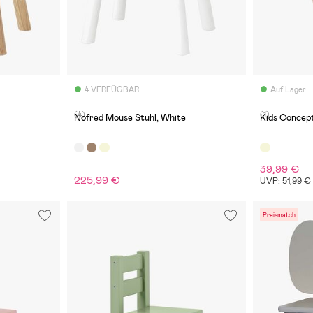
4 VERFÜGBAR
Auf Lager
(4)
(1)
Nofred Mouse Stuhl, White
Kids Concep
39,99 €
225,99 €
UVP: 51,99 €
Preismatch