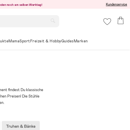
Kundenservice
senden noch am selben Werktag!
ukte
Mama
Sport
Freizeit & Hobby
Guides
Marken
ent findest Du klassische
chen Preisen! Die Stühle
en.
Truhen & Bänke