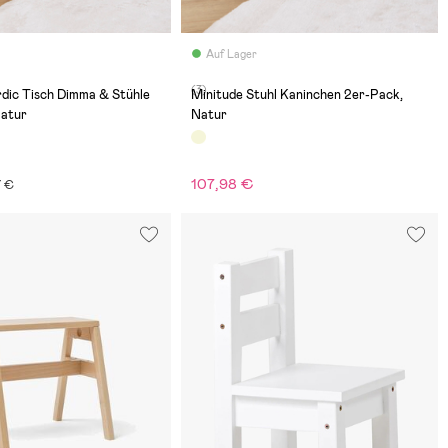
Auf Lager
(3)
dic Tisch Dimma & Stühle
Minitude Stuhl Kaninchen 2er-Pack,
Natur
Natur
107,98 €
7 €