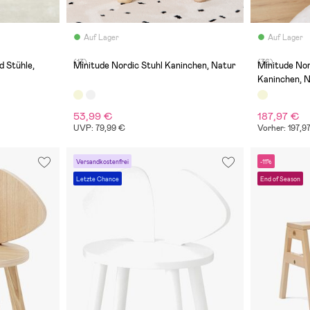
Auf Lager
Auf Lager
(13)
(36)
d Stühle,
Minitude Nordic Stuhl Kaninchen, Natur
Minitude Nor
Kaninchen, 
53,99 €
187,97 €
UVP: 79,99 €
Vorher: 197,9
Versandkostenfrei
-11%
Letzte Chance
End of Season