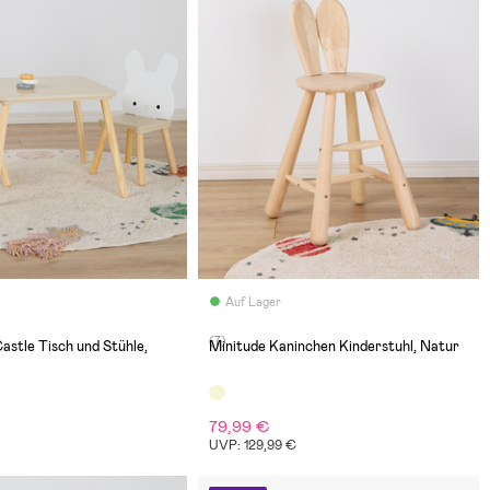
Auf Lager
(7)
astle Tisch und Stühle,
Minitude Kaninchen Kinderstuhl, Natur
79,99 €
€
UVP: 129,99 €