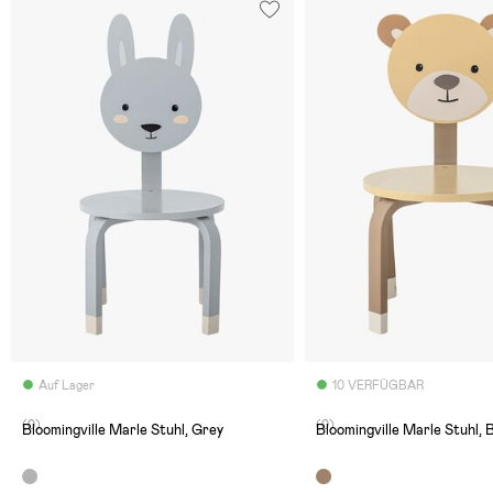
Auf Lager
10 VERFÜGBAR
(0)
(0)
Bloomingville Marle Stuhl, Grey
Bloomingville Marle Stuhl,