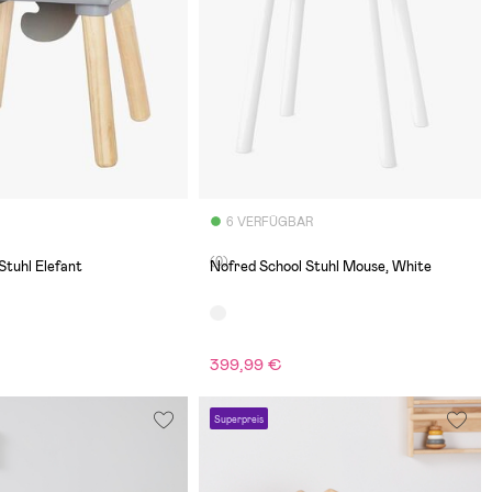
6 VERFÜGBAR
(0)
tuhl Elefant
Nofred School Stuhl Mouse, White
399,99 €
Superpreis