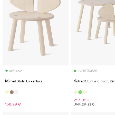
Auf Lager
1 VERFÜGBAR
(4)
(1)
Nofred Stuhl, Birkenholz
Nofred Stuhl und Tisch, Bi
253,99 €
158,99 €
UVP: 274,99 €