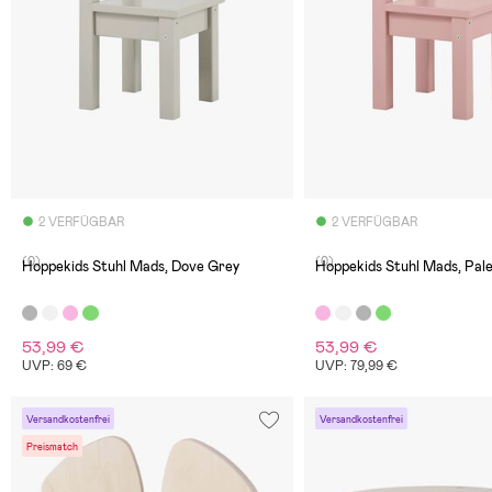
2 VERFÜGBAR
2 VERFÜGBAR
(0)
(0)
Hoppekids Stuhl Mads, Dove Grey
Hoppekids Stuhl Mads, Pal
53,99 €
53,99 €
UVP: 69 €
UVP: 79,99 €
Versandkostenfrei
Versandkostenfrei
Preismatch