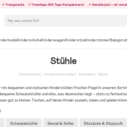
Preisgarantie
Freiwilliges 365-Tage-Rückgaberecht
Bestelle jetzt – wir ver
Suchen
ndermode
Kinderschuhe
Kinderwagen
Kindersitze
Kinderzimmer
Babyprod
Stühle
Kinderzimmer
Kinderzimmermöbel
Sitzmöbel
Stühle
 mit bequemen und stylischen Kinderstühlen frischen Pepp! In unserem Sortim
bequeme Schaukelstühle und alles, was dazwischen liegt – stets zu fantastis
ssen gut zu kleinen Tischen, auf denen Kinder puzzeln, malen und spielen könn
l
r
Schaukelstühle
Sessel & Sofas
Sitzsäcke & Sitzpoufs