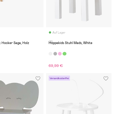
Auf Lager
(0)
t Hocker Saga, Holz
Hoppekids Stuhl Mads, White
69,99 €
Versandkostenfrei