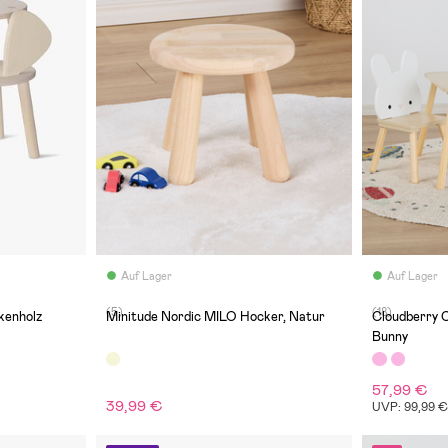
Auf Lager
Auf Lager
(5)
(18)
rkenholz
Minitude Nordic MILO Hocker, Natur
Cloudberry C
Bunny
57,99 €
39,99 €
UVP: 99,99 