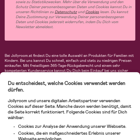
sowie zu Statistikzwecken. Mehr über die Verwendung und den
Schutz Deiner personenbezogenen Daten und Cookies kannst Du in
unseren Richtlinien zu
Datenschutz
und
Cookies
lesen. Du kannst
Deine Zustimmung zur Verwendung Deiner personenbezogenen
Daten und Cookies jederzeit widerrufen, indem Du Dich vom
Newsletter abmeldest.
Bei Jollyroom.at findest Du eine tolle Auswahl an Produkten für Familien mit
Kindern. Bei uns kannst Du schnell, einfach und stets zu niedrigen Preisen
einkaufen. Mit freiwilligem 365-Tage-Rückgaberecht und einem sehr
kompetenten Kundenservice kannst Du Dich beim Einkauf bei uns sicher
fühlen. In unserem Sortiment findest Du unter anderem Kinderwagen,
Autositze, Kinder- und Babymode, Produkte für Mütter und eine Menge
Du entscheidest, welche Cookies verwendet werden
fantastischer Einrichtungsgegenstände, Spielsachen, Babyprodukte und
dürfen.
vieles mehr. Wir haben Produkte von bekannten Herstellern wie Britax, Maxi-
Cosi, Hauck, Baby Jogger, Ergobaby, Didriksons, KidKraft, Ergobaby, Philips
Jollyroom und unsere digitalen Arbeitspartner verwenden
Avent, Jack Wolfskin, Cybex, LEGO und vielen mehr. Schau Dich um in
unserem vielfältigen Onlineshop für Kinder & Babys. Willkommen!
Cookies auf dieser Seite. Manche davon werden benötigt, damit
die Seite korrekt funktioniert. Folgende Cookies sind für Dich
wählbar:
Cookies zur Analyse der Anwendung unserer Webseite.
Cookies, die ein maßgeschneidertes Erlebnis unserer
Webseite ermöglichen.