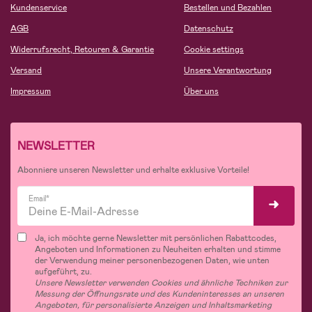
Kundenservice
Bestellen und Bezahlen
AGB
Datenschutz
Widerrufsrecht, Retouren & Garantie
Cookie settings
Versand
Unsere Verantwortung
Impressum
Über uns
NEWSLETTER
Abonniere unseren Newsletter und erhalte exklusive Vorteile!
Email*
Ja, ich möchte gerne Newsletter mit persönlichen Rabattcodes,
Angeboten und Informationen zu Neuheiten erhalten und stimme
der Verwendung meiner personenbezogenen Daten, wie unten
aufgeführt, zu.
Unsere Newsletter verwenden Cookies und ähnliche Techniken zur
Messung der Öffnungsrate und des Kundeninteresses an unseren
Angeboten, für personalisierte Anzeigen und Inhaltsmarketing