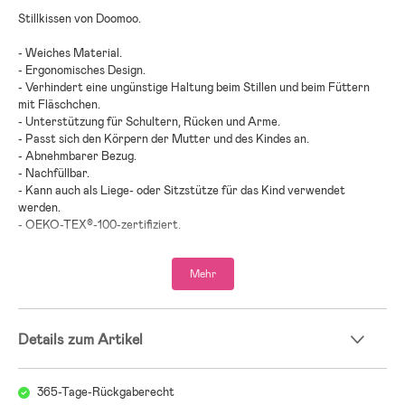
Stillkissen von Doomoo.
- Weiches Material.
- Ergonomisches Design.
- Verhindert eine ungünstige Haltung beim Stillen und beim Füttern
mit Fläschchen.
- Unterstützung für Schultern, Rücken und Arme.
- Passt sich den Körpern der Mutter und des Kindes an.
- Abnehmbarer Bezug.
- Nachfüllbar.
- Kann auch als Liege- oder Sitzstütze für das Kind verwendet
werden.
- OEKO-TEX®-100-zertifiziert.
- Das Produkt ist GOTS-zertifiziert.
- Maschinenwäsche 30 °C.
Mehr
- Kompatibel mit: Doomoo Softy Bezug.
- Ersatzbezüge sind separat erhältlich.
- Altersempfehlung: ab Geburt.
Details zum Artikel
- 2024 vom schwedischen Verbraucherportal Bäst-i-Test als
Testsieger in der Kategorie ”Stillkissen” ausgezeichnet.
- 2026 vom schwedischen Verbraucherportal bäst-i-test.se als
365-Tage-Rückgaberecht
Testsieger in der Kategorie ”Stillkissen” ausgezeichnet.