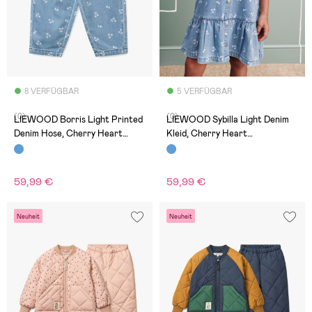
8 VERFÜGBAR
5 VERFÜGBAR
(0)
(0)
LIEWOOD Borris Light Printed
LIEWOOD Sybilla Light Denim
Denim Hose, Cherry Heart
Kleid, Cherry Heart
Sandy/Denim
Sandy/Denim
59,99 €
59,99 €
Neuheit
Neuheit