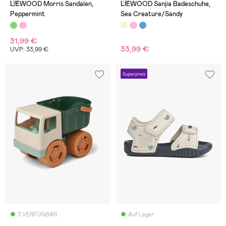
(0)
(0)
LIEWOOD Morris Sandalen,
LIEWOOD Sanjia Badeschuhe,
Peppermint
Sea Creature/Sandy
31,99 €
33,99 €
UVP: 33,99 €
Superpreis
3 VERFÜGBAR
Auf Lager