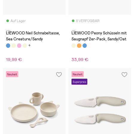
Auf Lager
8 VERFÜGBAR
(2)
(1)
LIEWOOD Neil Schnabeltasse,
LIEWOOD Peony Schüsseln mit
Sea Creature/Sandy
Saugnapf 2er-Pack, Sandy/Oat
19,99 €
33,99 €
Neuheit
Neuheit
Superpreis