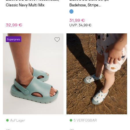
Classic Navy Multi Mix
Badehose, Stripe
Peppermint/Crisp White
31,99 €
32,99 €
UVP: 34,99 €
Superpreis
Auf Lager
5 VERFÜGBAR