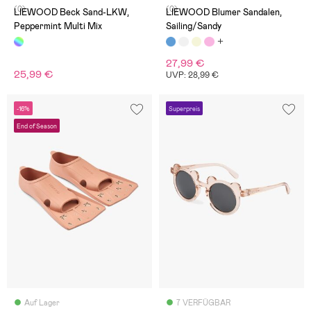
(0)
(0)
LIEWOOD Beck Sand-LKW,
LIEWOOD Blumer Sandalen,
Peppermint Multi Mix
Sailing/Sandy
27,99 €
25,99 €
UVP: 28,99 €
-16%
Superpreis
End of Season
Auf Lager
7 VERFÜGBAR