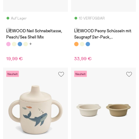
Auf Lager
10 VERFÜGBAR
(2)
(1)
LIEWOOD Neil Schnabeltasse,
LIEWOOD Peony Schüsseln mit
Peach/Sea Shell Mix
Saugnapf 2er-Pack,
Mustard/Tuscany Rose Mix
19,99 €
33,99 €
Neuheit
Neuheit