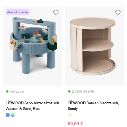
Versandkostenfrei
Auf Lager
2 VERFÜGBAR
(1)
(0)
LIEWOOD Sepp Aktivitätstisch
LIEWOOD Damien Nachttisch,
Wasser & Sand, Blau
Sandy
59,99 €