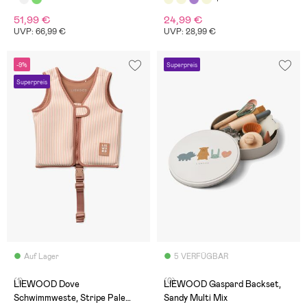
51,99 €
24,99 €
UVP: 66,99 €
UVP: 28,99 €
-9%
Superpreis
Superpreis
Auf Lager
5 VERFÜGBAR
(1)
(0)
LIEWOOD Dove
LIEWOOD Gaspard Backset,
Schwimmweste, Stripe Pale
Sandy Multi Mix