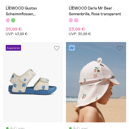
(1)
(0)
LIEWOOD Gustav
LIEWOOD Darla Mr Bear
Schwimmflossen,
Sonnenbrille, Rose transparent
Peach/Tuscany Rose
25,99 €
23,99 €
UVP: 43,99 €
UVP: 30,99 €
Superpreis
UV
Auf Lager
Auf Lager