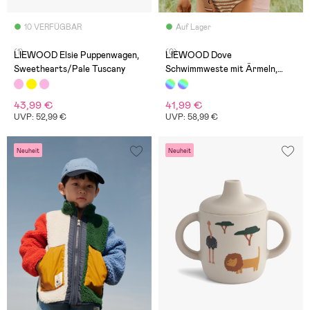
10 VERFÜGBAR
Auf Lager
(1)
(0)
LIEWOOD Elsie Puppenwagen,
LIEWOOD Dove
Sweethearts/Pale Tuscany
Schwimmweste mit Ärmeln,
Tuscany Rose Multi Mix
43,99 €
41,99 €
UVP: 52,99 €
UVP: 58,99 €
Neuheit
Neuheit