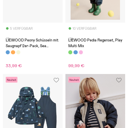
5 VERFÜGBAR
10 VERFÜGBAR
(1)
(0)
LIEWOOD Peony Schüsseln mit
LIEWOOD Pedia Regenset, Play
Saugnapf 2er-Pack, Sea
Multi Mix
Blue/Whale Blue
33,99 €
99,99 €
Neuheit
Neuheit