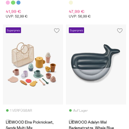
Tuscany/Creme de la creme
41,99 €
47,99 €
UVP: 52,99 €
UVP: 56,99 €
Superpreis
Superpreis
1 VERFÜGBAR
Auf Lager
(0)
(0)
LIEWOOD Elna Picknickset,
LIEWOOD Adalyn Wal
Sandy Multi Mix
Badematratze, Whale Blue