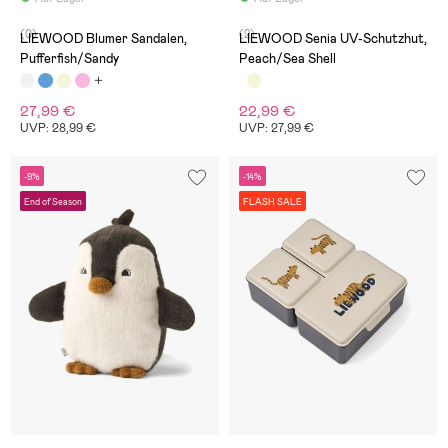
(0)
(2)
LIEWOOD Blumer Sandalen,
LIEWOOD Senia UV-Schutzhut,
Pufferfish/Sandy
Peach/Sea Shell
27,99 €
22,99 €
UVP: 28,99 €
UVP: 27,99 €
-9%
-14%
End of Season
FLASH SALE