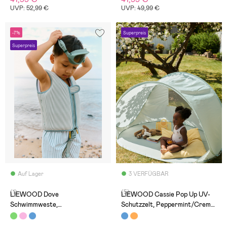
UVP: 52,99 €
UVP: 49,99 €
-7%
Superpreis
Superpreis
Auf Lager
3 VERFÜGBAR
(1)
(5)
LIEWOOD Dove
LIEWOOD Cassie Pop Up UV-
Schwimmweste,
Schutzzelt, Peppermint/Creme
Peppermint/Sandy
de la creme