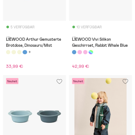
5 VERFÜGBAR
10 VERFÜGBAR
(2)
(1)
LIEWOOD Arthur Gemusterte
LIEWOOD Vivi Silikon
Brotdose, Dinosaurs/Mist
Geschirrset, Rabbit Whale Blue
33,99 €
42,99 €
Neuheit
Neuheit