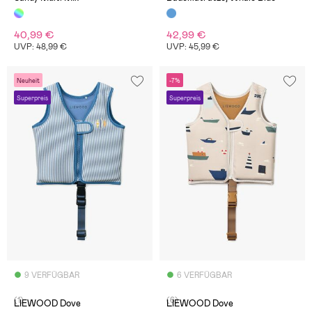
40,99 €
42,99 €
UVP: 48,99 €
UVP: 45,99 €
Neuheit
-7%
Superpreis
Superpreis
9 VERFÜGBAR
6 VERFÜGBAR
(1)
(6)
LIEWOOD Dove
LIEWOOD Dove