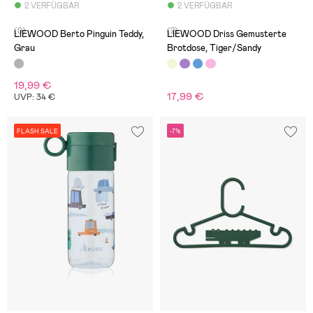
2 VERFÜGBAR
2 VERFÜGBAR
(0)
(2)
LIEWOOD Berto Pinguin Teddy,
LIEWOOD Driss Gemusterte
Grau
Brotdose, Tiger/Sandy
19,99 €
17,99 €
UVP: 34 €
FLASH SALE
-7%