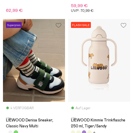
59,99 €
62,99 €
UVP: 70,99 €
Superpreis
FLASH SALE
4 VERFÜGBAR
Auf Lager
(0)
(0)
LIEWOOD Denisa Sneaker,
LIEWOOD Kimmie Trinkflasche
Classic Navy Multi
250 ml, Tiger/Sandy