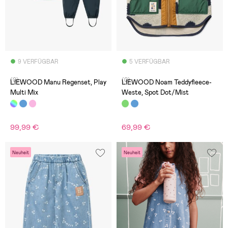
9 VERFÜGBAR
5 VERFÜGBAR
(0)
(0)
LIEWOOD Manu Regenset, Play
LIEWOOD Noam Teddyfleece-
Multi Mix
Weste, Spot Dot/Mist
99,99 €
69,99 €
Neuheit
Neuheit