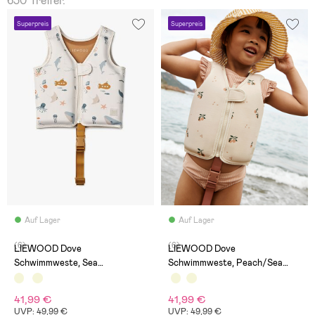
630 Treffer.
Superpreis
Superpreis
Auf Lager
Auf Lager
(6)
(6)
LIEWOOD Dove
LIEWOOD Dove
Schwimmweste, Sea
Schwimmweste, Peach/Sea
Creature/Sandy
Shell
41,99 €
41,99 €
UVP: 49,99 €
UVP: 49,99 €