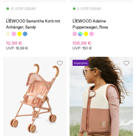
10 VERFÜGBAR
9 VERFÜGBAR
(0)
(1)
LIEWOOD Samantha Korb mit
LIEWOOD Adaline
Anhänger, Sandy
Puppenwagen, Rosa
12,99 €
126,99 €
UVP: 18,99 €
UVP: 150 €
Superpreis