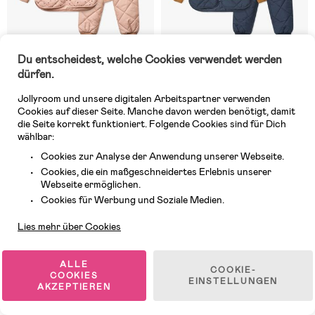
Du entscheidest, welche Cookies verwendet werden
dürfen.
Jollyroom und unsere digitalen Arbeitspartner verwenden
6 VERFÜGBAR
Auf Lager
Cookies auf dieser Seite. Manche davon werden benötigt, damit
die Seite korrekt funktioniert. Folgende Cookies sind für Dich
(0)
(0)
LIEWOOD Zella Thermoset,
LIEWOOD Zella Thermoset,
wählbar:
Mini Cherry Heart/Rosey
Classic Navy Multi Mix
Cookies zur Analyse der Anwendung unserer Webseite.
Cookies, die ein maßgeschneidertes Erlebnis unserer
Webseite ermöglichen.
99,99 €
99,99 €
Kundendienst
Cookies für Werbung und Soziale Medien.
Lies mehr über Cookies
Neuheit
Neuheit
ALLE
COOKIE-
COOKIES
EINSTELLUNGEN
AKZEPTIEREN