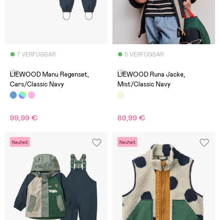
7 VERFÜGBAR
5 VERFÜGBAR
(0)
(0)
LIEWOOD Manu Regenset,
LIEWOOD Runa Jacke,
Cars/Classic Navy
Mist/Classic Navy
99,99 €
89,99 €
Neuheit
Neuheit