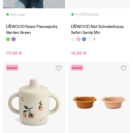
Auf Lager
9 VERFÜGBAR
(0)
(2)
LIEWOOD Noam Fleecejacke,
LIEWOOD Neil Schnabeltasse,
Garden Green
Safari Sandy Mix
75,99 €
19,99 €
Neuheit
Neuheit