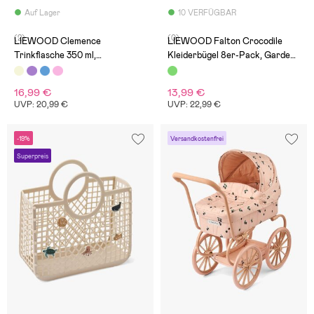
Auf Lager
10 VERFÜGBAR
(2)
(0)
LIEWOOD Clemence
LIEWOOD Falton Crocodile
Trinkflasche 350 ml,
Kleiderbügel 8er-Pack, Garden
Cars/Sandy
Green
16,99 €
13,99 €
UVP: 20,99 €
UVP: 22,99 €
-19%
Versandkostenfrei
Superpreis