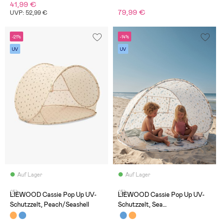
41,99 €
79,99 €
UVP: 52,99 €
-21%
-14%
UV
UV
Auf Lager
Auf Lager
(5)
(5)
LIEWOOD Cassie Pop Up UV-
LIEWOOD Cassie Pop Up UV-
Schutzzelt, Peach/Seashell
Schutzzelt, Sea
Creature/Sandy