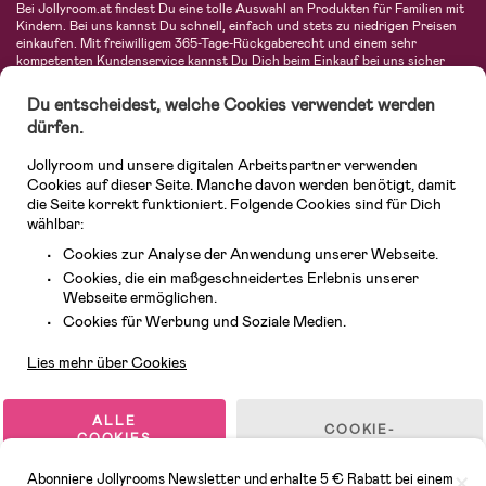
Bei Jollyroom.at findest Du eine tolle Auswahl an Produkten für Familien mit
Kindern. Bei uns kannst Du schnell, einfach und stets zu niedrigen Preisen
einkaufen. Mit freiwilligem 365-Tage-Rückgaberecht und einem sehr
kompetenten Kundenservice kannst Du Dich beim Einkauf bei uns sicher
fühlen. In unserem Sortiment findest Du unter anderem Kinderwagen,
Autositze, Kinder- und Babymode, Produkte für Mütter und eine Menge
Du entscheidest, welche Cookies verwendet werden
fantastischer Einrichtungsgegenstände, Spielsachen, Babyprodukte und
dürfen.
vieles mehr. Wir haben Produkte von bekannten Herstellern wie Britax, Maxi-
Cosi, Hauck, Baby Jogger, Ergobaby, Didriksons, KidKraft, Ergobaby, Philips
Jollyroom und unsere digitalen Arbeitspartner verwenden
Avent, Jack Wolfskin, Cybex, LEGO und vielen mehr. Schau Dich um in
unserem vielfältigen Onlineshop für Kinder & Babys. Willkommen!
Cookies auf dieser Seite. Manche davon werden benötigt, damit
die Seite korrekt funktioniert. Folgende Cookies sind für Dich
wählbar:
Cookies zur Analyse der Anwendung unserer Webseite.
Cookies, die ein maßgeschneidertes Erlebnis unserer
Webseite ermöglichen.
Kundendienst
Cookies für Werbung und Soziale Medien.
Lies mehr über Cookies
© 2026 Jollyroom GmbH. Alle Rechte vorbehalten.
ALLE
COOKIE-
COOKIES
EINSTELLUNGEN
AKZEPTIEREN
Abonniere Jollyrooms Newsletter und erhalte 5 € Rabatt bei einem