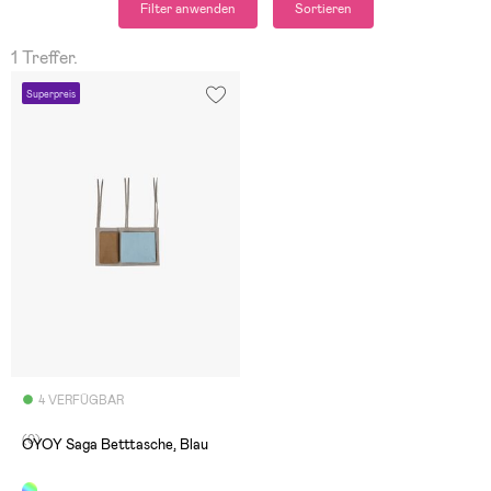
Filter anwenden
Sortieren
1 Treffer.
Superpreis
4 VERFÜGBAR
(0)
OYOY Saga Betttasche, Blau