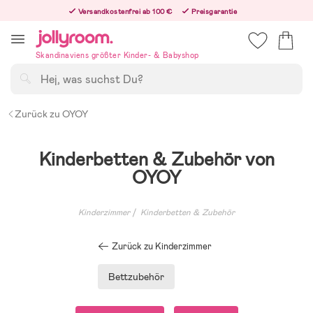
Hoppa
Versandkostenfrei ab 100 €
Preisgarantie
till
Freiwilliges 365-Tage-Rückgaberecht
innehållet
Bestellungen, die nach 12:00 Uhr eingehen, werden am nächsten Werktag versandt!
Skandinaviens größter Kinder- & Babyshop
Suchen
Zurück zu OYOY
Kinderbetten & Zubehör von
OYOY
Kinderzimmer
Kinderbetten & Zubehör
Zurück zu Kinderzimmer
Bettzubehör