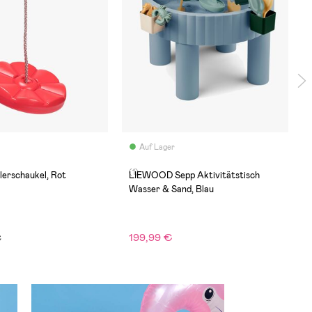
Auf Lager
(1)
lerschaukel, Rot
LIEWOOD Sepp Aktivitätstisch
Wasser & Sand, Blau
199,99 €
€