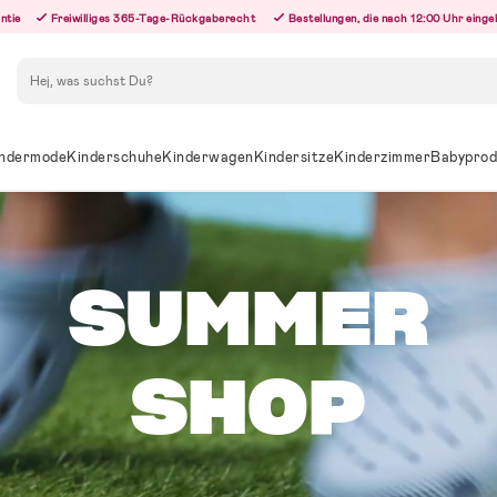
ntie
Freiwilliges 365-Tage-Rückgaberecht
Bestellungen, die nach 12:00 Uhr eing
Suchen
ndermode
Kinderschuhe
Kinderwagen
Kindersitze
Kinderzimmer
Babyprod
SUMMER
SHOP