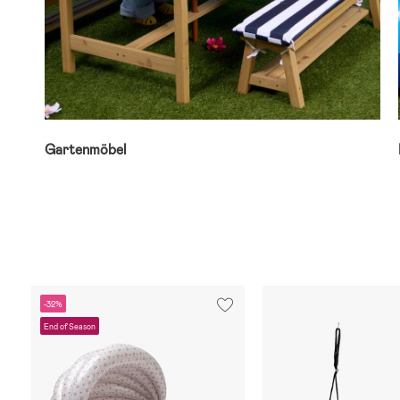
Gartenmöbel
-32%
End of Season