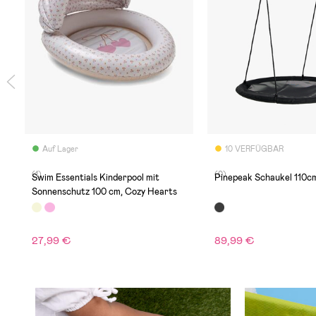
Auf Lager
10 VERFÜGBAR
(1)
(0)
Swim Essentials Kinderpool mit
Pinepeak Schaukel 110c
Sonnenschutz 100 cm, Cozy Hearts
27,99 €
89,99 €