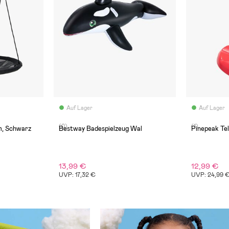
Auf Lager
Auf Lager
(0)
(1)
m, Schwarz
Bestway Badespielzeug Wal
Pinepeak Tel
13,99 €
12,99 €
UVP: 17,32 €
UVP: 24,99 