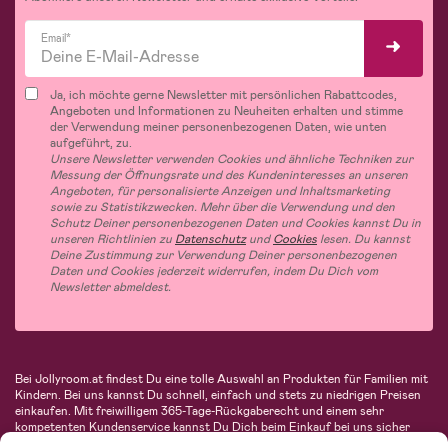
Email*
Ja, ich möchte gerne Newsletter mit persönlichen Rabattcodes,
Angeboten und Informationen zu Neuheiten erhalten und stimme
der Verwendung meiner personenbezogenen Daten, wie unten
aufgeführt, zu.
Unsere Newsletter verwenden Cookies und ähnliche Techniken zur
Messung der Öffnungsrate und des Kundeninteresses an unseren
Angeboten, für personalisierte Anzeigen und Inhaltsmarketing
sowie zu Statistikzwecken. Mehr über die Verwendung und den
Schutz Deiner personenbezogenen Daten und Cookies kannst Du in
unseren Richtlinien zu
Datenschutz
und
Cookies
lesen. Du kannst
Deine Zustimmung zur Verwendung Deiner personenbezogenen
Daten und Cookies jederzeit widerrufen, indem Du Dich vom
Newsletter abmeldest.
Bei Jollyroom.at findest Du eine tolle Auswahl an Produkten für Familien mit
Kindern. Bei uns kannst Du schnell, einfach und stets zu niedrigen Preisen
einkaufen. Mit freiwilligem 365-Tage-Rückgaberecht und einem sehr
kompetenten Kundenservice kannst Du Dich beim Einkauf bei uns sicher
fühlen. In unserem Sortiment findest Du unter anderem Kinderwagen,