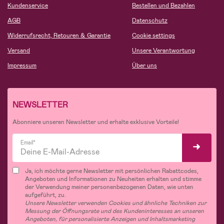
Kundenservice
Bestellen und Bezahlen
AGB
Datenschutz
Widerrufsrecht, Retouren & Garantie
Cookie settings
Versand
Unsere Verantwortung
Impressum
Über uns
NEWSLETTER
Abonniere unseren Newsletter und erhalte exklusive Vorteile!
Email*
Ja, ich möchte gerne Newsletter mit persönlichen Rabattcodes,
Angeboten und Informationen zu Neuheiten erhalten und stimme
der Verwendung meiner personenbezogenen Daten, wie unten
aufgeführt, zu.
Unsere Newsletter verwenden Cookies und ähnliche Techniken zur
Messung der Öffnungsrate und des Kundeninteresses an unseren
Angeboten, für personalisierte Anzeigen und Inhaltsmarketing