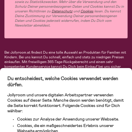
sowie zu Statistikzwecken. Mehr über die Verwendung und den
Schutz Deiner personenbezogenen Daten und Cookies kannst Du in
unseren Richtlinien zu
Datenschutz
und
Cookies
lesen. Du kannst
Deine Zustimmung zur Verwendung Deiner personenbezogenen
Daten und Cookies jederzeit widerrufen, indem Du Dich vom
Newsletter abmeldest.
Bei Jollyroom.at findest Du eine tolle Auswahl an Produkten für Familien mit
Kindern. Bei uns kannst Du schnell, einfach und stets zu niedrigen Preisen
einkaufen. Mit freiwilligem 365-Tage-Rückgaberecht und einem sehr
kompetenten Kundenservice kannst Du Dich beim Einkauf bei uns sicher
fühlen. In unserem Sortiment findest Du unter anderem Kinderwagen,
Autositze, Kinder- und Babymode, Produkte für Mütter und eine Menge
Du entscheidest, welche Cookies verwendet werden
fantastischer Einrichtungsgegenstände, Spielsachen, Babyprodukte und
dürfen.
vieles mehr. Wir haben Produkte von bekannten Herstellern wie Britax, Maxi-
Cosi, Hauck, Baby Jogger, Ergobaby, Didriksons, KidKraft, Ergobaby, Philips
Jollyroom und unsere digitalen Arbeitspartner verwenden
Avent, Jack Wolfskin, Cybex, LEGO und vielen mehr. Schau Dich um in
unserem vielfältigen Onlineshop für Kinder & Babys. Willkommen!
Cookies auf dieser Seite. Manche davon werden benötigt, damit
die Seite korrekt funktioniert. Folgende Cookies sind für Dich
wählbar:
Cookies zur Analyse der Anwendung unserer Webseite.
Cookies, die ein maßgeschneidertes Erlebnis unserer
Webseite ermöglichen.