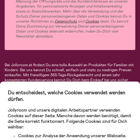
Messung der Öffnungsrate und des Kundeninteresses an unseren
Angeboten, für personalisierte Anzeigen und Inhaltsmarketing
sowie zu Statistikzwecken. Mehr über die Verwendung und den
Schutz Deiner personenbezogenen Daten und Cookies kannst Du in
unseren Richtlinien zu
Datenschutz
und
Cookies
lesen. Du kannst
Deine Zustimmung zur Verwendung Deiner personenbezogenen
Daten und Cookies jederzeit widerrufen, indem Du Dich vom
Newsletter abmeldest.
Bei Jollyroom.at findest Du eine tolle Auswahl an Produkten für Familien mit
Kindern. Bei uns kannst Du schnell, einfach und stets zu niedrigen Preisen
einkaufen. Mit freiwilligem 365-Tage-Rückgaberecht und einem sehr
kompetenten Kundenservice kannst Du Dich beim Einkauf bei uns sicher
fühlen. In unserem Sortiment findest Du unter anderem Kinderwagen,
Autositze, Kinder- und Babymode, Produkte für Mütter und eine Menge
Du entscheidest, welche Cookies verwendet werden
fantastischer Einrichtungsgegenstände, Spielsachen, Babyprodukte und
dürfen.
vieles mehr. Wir haben Produkte von bekannten Herstellern wie Britax, Maxi-
Cosi, Hauck, Baby Jogger, Ergobaby, Didriksons, KidKraft, Ergobaby, Philips
Jollyroom und unsere digitalen Arbeitspartner verwenden
Avent, Jack Wolfskin, Cybex, LEGO und vielen mehr. Schau Dich um in
unserem vielfältigen Onlineshop für Kinder & Babys. Willkommen!
Cookies auf dieser Seite. Manche davon werden benötigt, damit
die Seite korrekt funktioniert. Folgende Cookies sind für Dich
wählbar:
Cookies zur Analyse der Anwendung unserer Webseite.