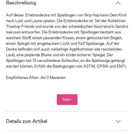
Beschreibung
Auf dieser Erlebnisdecke mit Spielbogen von Skip Hop kann Dein Kind
nach Lust und Laune spielen. Die Erlebnisdecke ist Teil der Kollektion
Treetop Friends und wurde von der schwedischen Illustratorin Sandra
Isaksson entworfen. Die Erlebnisdecke mit Spielbogen besteht aus
weichem Stoff, einem passenden Kissen, einem gemusterten Bogen,
einem Spiegel mit eingebautem Licht und fünf Spielzeuge. Auf der
Decke befinden sich auch vielseitige Applikationen wie raschelndes
Laub, eine piepende Blume und ein kindersicherer Spiegel. Der
Spielbogen hat 13 verschiedene Schlaufen, an die Spielzeuge gehängt
werden können. Erfüllt die Bedingungen von ASTM, CPSIA und EN71.
Empfohlenes Alter: Ab 0 Monaten.
Maße: B91 x H48 cm.
Mehr
Material: Textil, Kunststoff.
Farbe: Grün, grau, braun.
Details zum Artikel
Hinweis! Achte beim Aufbau darauf, alle Plastikklammern an der
Erlebnisdecke zu entfernen. Diese stabilisieren das Produkt in der