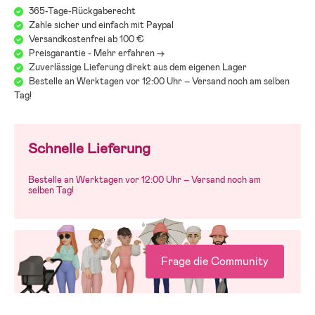
Verpackung, können aber bei Nichtentfernung ein Sicherheitsrisiko
365-Tage-Rückgaberecht
für Dein Kind darstellen.
Zahle sicher und einfach mit Paypal
Versandkostenfrei ab 100 €
Preisgarantie - Mehr erfahren ->
Zuverlässige Lieferung direkt aus dem eigenen Lager
Bestelle an Werktagen vor 12:00 Uhr – Versand noch am selben
Tag!
Schnelle Lieferung
Bestelle an Werktagen vor 12:00 Uhr – Versand noch am
selben Tag!
Frage die Community