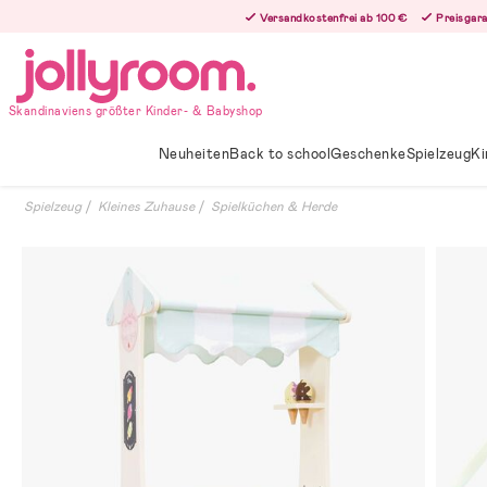
Hoppa
Versandkostenfrei ab 100 €
Preisgara
till
innehållet
Skandinaviens größter Kinder- & Babyshop
Neuheiten
Back to school
Geschenke
Spielzeug
Ki
Spielzeug
Kleines Zuhause
Spielküchen & Herde