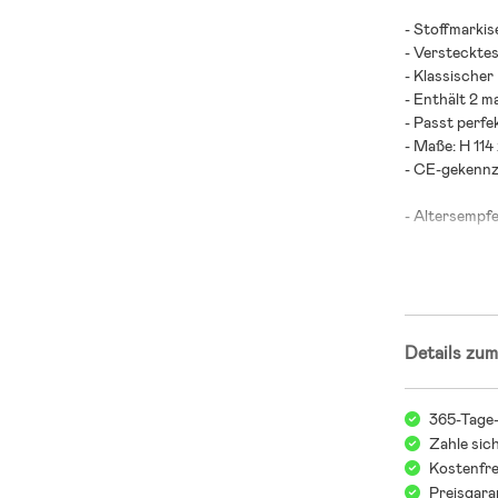
- Stoffmarkis
- Versteckte
- Klassischer
- Enthält 2 m
- Passt perfe
- Maße: H 114
- CE-gekennz
- Altersempfe
- MDF, Kauts
;
Details zum
365-Tage
Zahle sic
Kostenfre
Preisgara