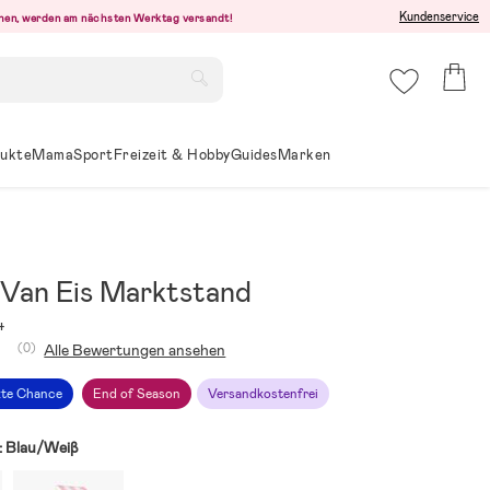
Kundenservice
ehen, werden am nächsten Werktag versandt!
ukte
Mama
Sport
Freizeit & Hobby
Guides
Marken
 Van Eis Marktstand
4
(0)
Alle Bewertungen ansehen
zte Chance
End of Season
Versandkostenfrei
:
Blau/Weiβ