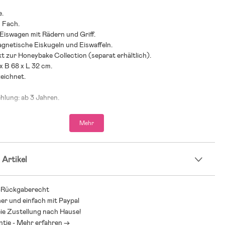
e.
s Fach.
 Eiswagen mit Rädern und Griff.
agnetische Eiskugeln und Eiswaffeln.
kt zur Honeybake Collection (separat erhältlich).
 x B 68 x L 32 cm.
eichnet.
hlung: ab 3 Jahren.
chukholz, Baumwolle.
Mehr
 Artikel
-Rückgaberecht
her und einfach mit Paypal
ie Zustellung nach Hause!
ntie - Mehr erfahren ->