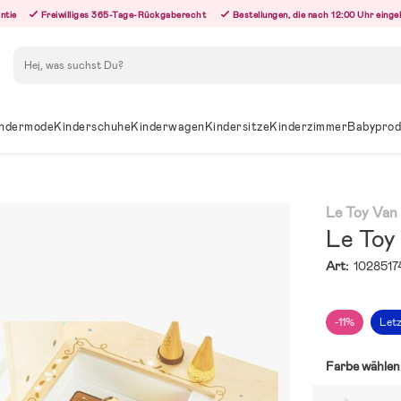
ntie
Freiwilliges 365-Tage-Rückgaberecht
Bestellungen, die nach 12:00 Uhr eing
Suchen
ndermode
Kinderschuhe
Kinderwagen
Kindersitze
Kinderzimmer
Babyprod
Le Toy Van
Le Toy
Art:
1028517
-11%
Let
Farbe wählen