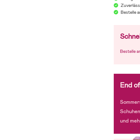
Zuverläss
Bestelle 
Schnel
Bestelle 
End o
Sommers
Schuhen
und meh