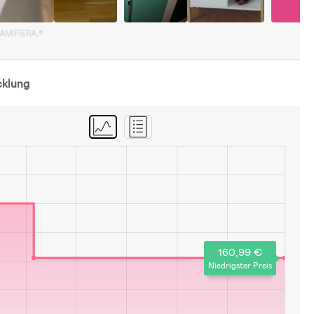
GAMIFIERA.®
cklung
160,99 €
Niedrigster Preis