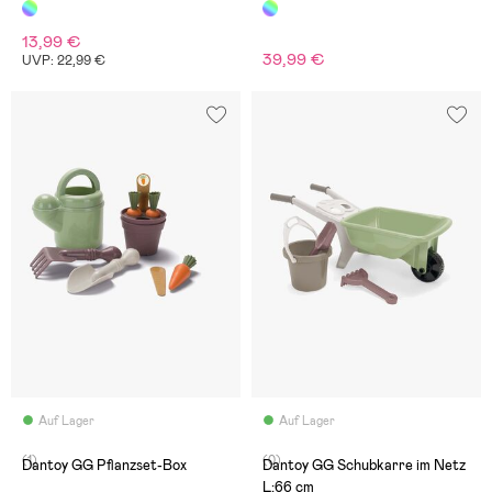
13,99 €
39,99 €
UVP: 22,99 €
Auf Lager
Auf Lager
(1)
(0)
Dantoy GG Pflanzset-Box
Dantoy GG Schubkarre im Netz
L:66 cm