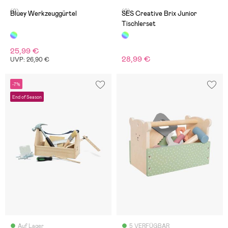
(0)
(0)
Bluey Werkzeuggürtel
SES Creative Brix Junior
Tischlerset
25,99 €
28,99 €
UVP: 26,90 €
-7%
End of Season
Auf Lager
5 VERFÜGBAR