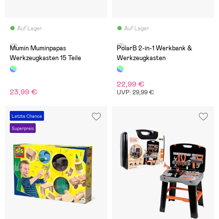
Auf Lager
Auf Lager
(2)
(2)
Mumin Muminpapas
PolarB 2-in-1 Werkbank &
Werkzeugkasten 15 Teile
Werkzeugkasten
22,99 €
23,99 €
UVP: 29,99 €
Letzte Chance
Superpreis