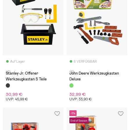
Auf Lager
6 VERFÜGBAR
(0)
(0)
Stanley Jr. Offener
John Deere Werkzeugkasten
Werkzeugkasten 5 Teile
Deluxe
30,99 €
32,99 €
UVP: 45,99 €
UVP: 33,90 €
-11%
End of Season