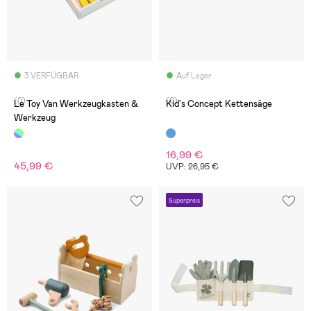
3 VERFÜGBAR
Auf Lager
(0)
(0)
Le Toy Van Werkzeugkasten &
Kid's Concept Kettensäge
Werkzeug
16,99 €
45,99 €
UVP: 26,95 €
Superpreis