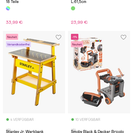
18 Teile
L:61,5cm
33,99 €
23,99 €
Neuheit
-11%
Versandkostenfrei
Neuheit
4 VERFÜGBAR
10 VERFÜGBAR
(0)
(0)
Stanley Jr. Werkbank
Smoby Black & Decker Bricolo