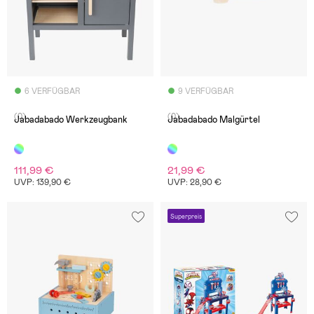
6 VERFÜGBAR
9 VERFÜGBAR
(0)
(0)
Jabadabado Werkzeugbank
Jabadabado Malgürtel
111,99 €
21,99 €
UVP: 139,90 €
UVP: 28,90 €
Superpreis