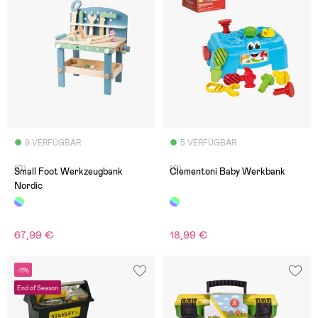
9 VERFÜGBAR
5 VERFÜGBAR
(0)
(0)
Small Foot Werkzeugbank
Clementoni Baby Werkbank
Nordic
67,99 €
18,99 €
-11%
End of Season