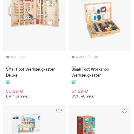
Auf Lager
4 VERFÜGBAR
(0)
(0)
Small Foot Werkzeugkasten
Small Foot Workshop
Deluxe
Werkzeugkasten
50,99 €
37,99 €
UVP: 67,99 €
UVP: 40,99 €