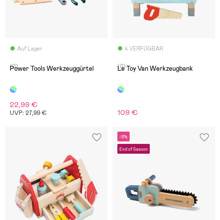
Auf Lager
4 VERFÜGBAR
(0)
(0)
Power Tools Werkzeuggürtel
Le Toy Van Werkzeugbank
22,99 €
109 €
UVP: 27,99 €
-11%
End of Season