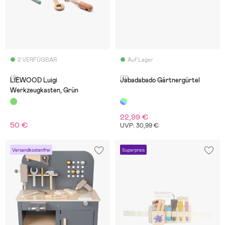
2 VERFÜGBAR
Auf Lager
(0)
(0)
LIEWOOD Luigi
Jabadabado Gärtnergürtel
Werkzeugkasten, Grün
22,99 €
50 €
UVP: 30,99 €
Versandkostenfrei
Superpreis