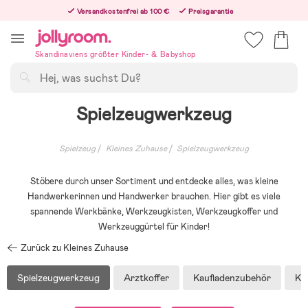
Hoppa
Versandkostenfrei ab 100 €
Preisgarantie
till
Freiwilliges 365-Tage-Rückgaberecht
innehållet
Bestelle jetzt – wir versenden noch am selben Werktag!
Skandinaviens größter Kinder- & Babyshop
Suchen
Spielzeugwerkzeug
Spielzeug
Kleines Zuhause
Spielzeugwerkzeug
Stöbere durch unser Sortiment und entdecke alles, was kleine
Handwerkerinnen und Handwerker brauchen. Hier gibt es viele
spannende Werkbänke, Werkzeugkisten, Werkzeugkoffer und
Werkzeuggürtel für Kinder!
Zurück zu Kleines Zuhause
Spielzeugwerkzeug
Arztkoffer
Kaufladenzubehör
Ko