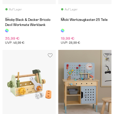
Auf Lager
Auf Lager
(0)
(1)
Smoby Black & Decker Bricolo
Micki Werkzeugkasten 25 Teile
Devil Workmate Werkbank
35,99 €
19,99 €
UVP: 48,99 €
UVP: 28,99 €