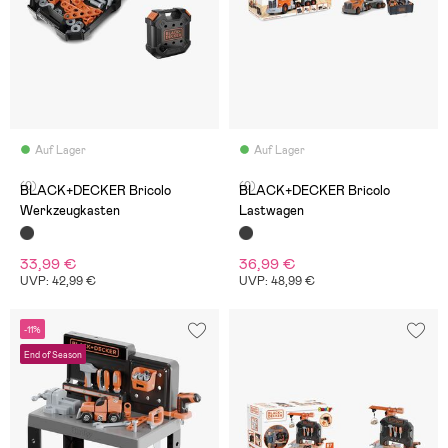
Auf Lager
Auf Lager
(0)
(0)
BLACK+DECKER Bricolo
BLACK+DECKER Bricolo
Werkzeugkasten
Lastwagen
33,99 €
36,99 €
UVP: 42,99 €
UVP: 48,99 €
-11%
End of Season