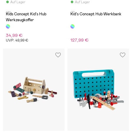
Auf Lager
Auf Lager
(0)
(7)
Kids Concept Kid's Hub
Kid's Concept Hub Werkbank
Werkzeugkoffer
34,99 €
127,99 €
UVP: 49,99 €