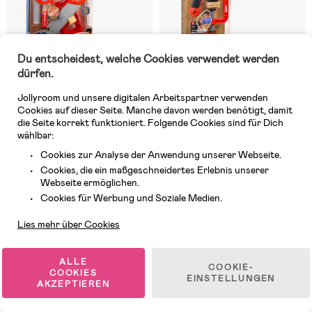
Du entscheidest, welche Cookies verwendet werden
dürfen.
Jollyroom und unsere digitalen Arbeitspartner verwenden
Cookies auf dieser Seite. Manche davon werden benötigt, damit
die Seite korrekt funktioniert. Folgende Cookies sind für Dich
wählbar:
Cookies zur Analyse der Anwendung unserer Webseite.
Auf Lager
Auf Lager
Cookies, die ein maßgeschneidertes Erlebnis unserer
(0)
(0)
Webseite ermöglichen.
Little Tikes Creative
Little Tikes Creative
Kundendienst
Construction Mess- und
Construction Hammer- und
Cookies für Werbung und Soziale Medien.
Sägeset
Nagelset
Lies mehr über Cookies
15,99 €
31,99 €
UVP: 20,99 €
ALLE
COOKIE-
COOKIES
EINSTELLUNGEN
AKZEPTIEREN
1
/
2