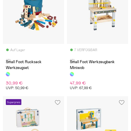
Auf Lager
7 VERFÜGBAR
(0)
(0)
Small Foot Rucksack
Small Foot Werkzeugbank
Werkzeugset
Miniwob
30,99 €
47,99 €
UVP: 50,99 €
UVP: 67,99 €
Superpreis