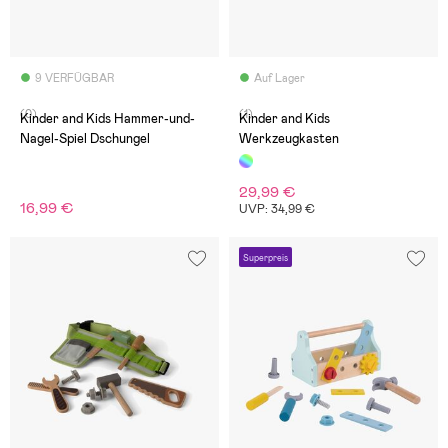
9 VERFÜGBAR
Auf Lager
(0)
(1)
Kinder and Kids Hammer-und-
Kinder and Kids
Nagel-Spiel Dschungel
Werkzeugkasten
29,99 €
16,99 €
UVP: 34,99 €
Superpreis