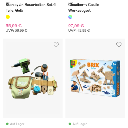
(0)
(0)
Stanley Jr. Bauarbeiter-Set 6
Cloudberry Castle
Teile, Gelb
Werkzeugset
35,99 €
27,99 €
UVP: 36,99 €
UVP: 42,99 €
Auf Lager
Auf Lager