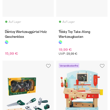
Auf Lager
Auf Lager
(0)
(0)
Dantoy Werkzeuggürtel Holz
Tooky Toy Take-Along
Geschenkbox
Werkzeugkasten
19,99 €
15,99 €
UVP: 29,99 €
Versandkostenfrei