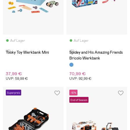
Auf Lager
Auf Lager
(0)
(0)
Tooky Toy Werkbank Mini
Spidey and His Amazing Friends
Bricolo Werkbank
37,99 €
70,99 €
UVP: 59,99 €
UVP: 92,99 €
Superpreis
-10%
End of Season