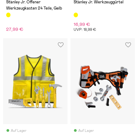
(0)
(0)
Stanley Jr. Offener
Stanley Jr. Werkzeuggürtel
Werkzeugkasten 24 Teile, Gelb
16,99 €
27,99 €
UVP: 18,99 €
Auf Lager
Auf Lager