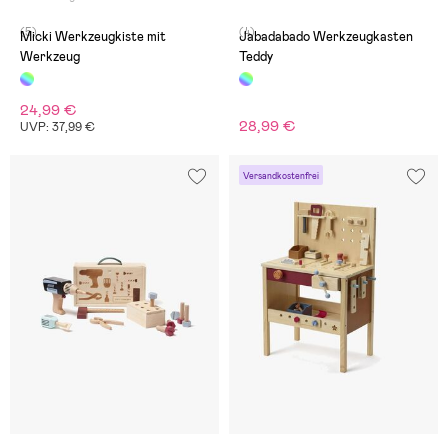
(5)
(4)
Micki Werkzeugkiste mit
Jabadabado Werkzeugkasten
Werkzeug
Teddy
24,99 €
28,99 €
UVP: 37,99 €
Versandkostenfrei