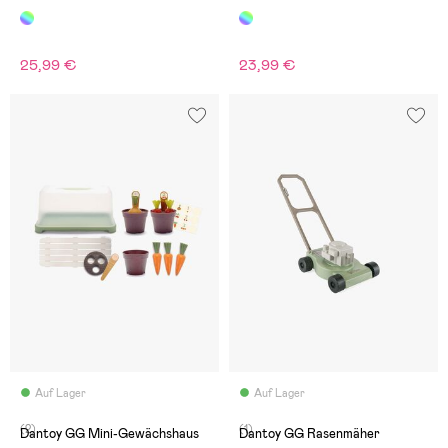
25,99 €
23,99 €
Auf Lager
Auf Lager
(2)
(1)
Dantoy GG Mini-Gewächshaus
Dantoy GG Rasenmäher