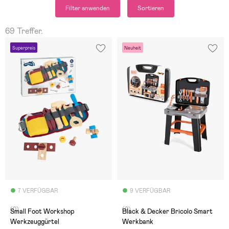
Filter anwenden
Sortieren
69 Treffer.
Superpreis
Neuheit
7 VERFÜGBAR
9 VERFÜGBAR
(0)
(0)
Small Foot Workshop
Black & Decker Bricolo Smart
Werkzeuggürtel
Werkbank