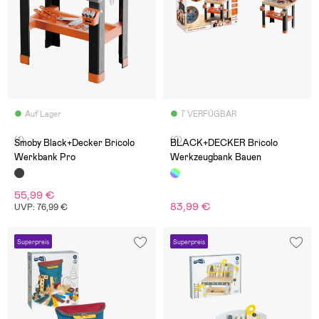
Auf Lager
7 VERFÜGBAR
(1)
(0)
Smoby Black+Decker Bricolo
BLACK+DECKER Bricolo
Werkbank Pro
Werkzeugbank Bauen
55,99 €
83,99 €
UVP: 76,99 €
Superpreis
Superpreis