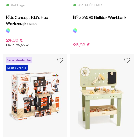
Auf Lager
8 VERFÜGBAR
(1)
(0)
Kids Concept Kid's Hub
Brio 34596 Builder Werkbank
Werkzeugkasten
24,99 €
26,99 €
UVP: 29,99 €
Versandkostenfrei
Letzte Chance