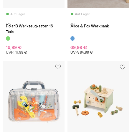
Auf Lager
Auf Lager
(0)
(4)
PolarB Werkzeugkasten 16
Alice & Fox Werkbank
Teile
16,99 €
69,99 €
UVP: 17,99 €
UVP: 84,99 €