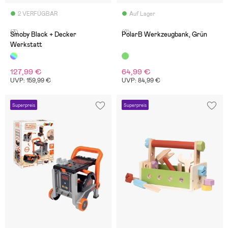
2 VERFÜGBAR
Auf Lager
(3)
(2)
Smoby Black + Decker
PolarB Werkzeugbank, Grün
Werkstatt
127,99 €
64,99 €
UVP: 159,99 €
UVP: 84,99 €
Superpreis
Superpreis