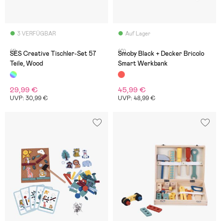
3 VERFÜGBAR
Auf Lager
(1)
(0)
SES Creative Tischler-Set 57
Smoby Black + Decker Bricolo
Teile, Wood
Smart Werkbank
29,99 €
45,99 €
UVP: 30,99 €
UVP: 48,99 €